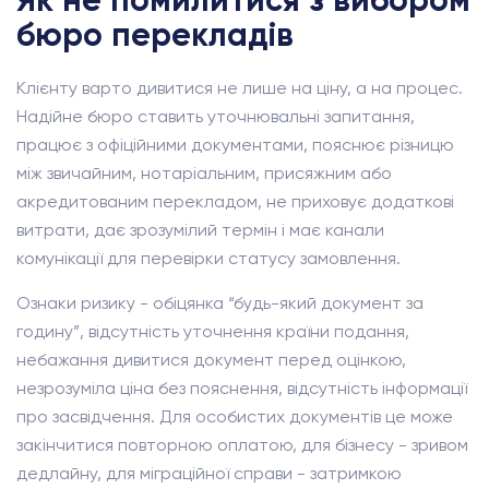
Як не помилитися з вибором
бюро перекладів
Клієнту варто дивитися не лише на ціну, а на процес.
Надійне бюро ставить уточнювальні запитання,
працює з офіційними документами, пояснює різницю
між звичайним, нотаріальним, присяжним або
акредитованим перекладом, не приховує додаткові
витрати, дає зрозумілий термін і має канали
комунікації для перевірки статусу замовлення.
Ознаки ризику - обіцянка “будь-який документ за
годину”, відсутність уточнення країни подання,
небажання дивитися документ перед оцінкою,
незрозуміла ціна без пояснення, відсутність інформації
про засвідчення. Для особистих документів це може
закінчитися повторною оплатою, для бізнесу - зривом
дедлайну, для міграційної справи - затримкою