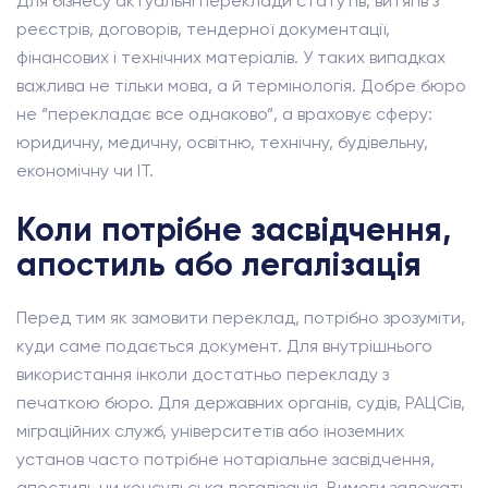
Для бізнесу актуальні переклади статутів, витягів з
реєстрів, договорів, тендерної документації,
фінансових і технічних матеріалів. У таких випадках
важлива не тільки мова, а й термінологія. Добре бюро
не “перекладає все однаково”, а враховує сферу:
юридичну, медичну, освітню, технічну, будівельну,
економічну чи IT.
Коли потрібне засвідчення,
апостиль або легалізація
Перед тим як замовити переклад, потрібно зрозуміти,
куди саме подається документ. Для внутрішнього
використання інколи достатньо перекладу з
печаткою бюро. Для державних органів, судів, РАЦСів,
міграційних служб, університетів або іноземних
установ часто потрібне нотаріальне засвідчення,
апостиль чи консульська легалізація. Вимоги залежать