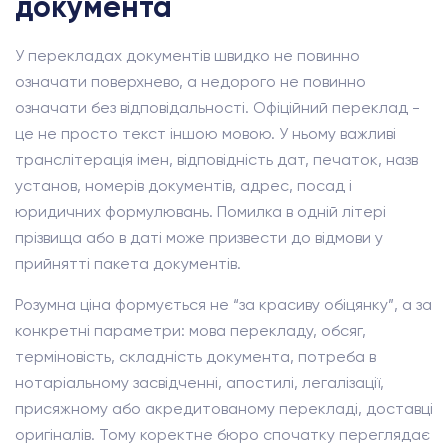
документа
У перекладах документів швидко не повинно
означати поверхнево, а недорого не повинно
означати без відповідальності. Офіційний переклад -
це не просто текст іншою мовою. У ньому важливі
транслітерація імен, відповідність дат, печаток, назв
установ, номерів документів, адрес, посад і
юридичних формулювань. Помилка в одній літері
прізвища або в даті може призвести до відмови у
прийнятті пакета документів.
Розумна ціна формується не “за красиву обіцянку”, а за
конкретні параметри: мова перекладу, обсяг,
терміновість, складність документа, потреба в
нотаріальному засвідченні, апостилі, легалізації,
присяжному або акредитованому перекладі, доставці
оригіналів. Тому коректне бюро спочатку переглядає