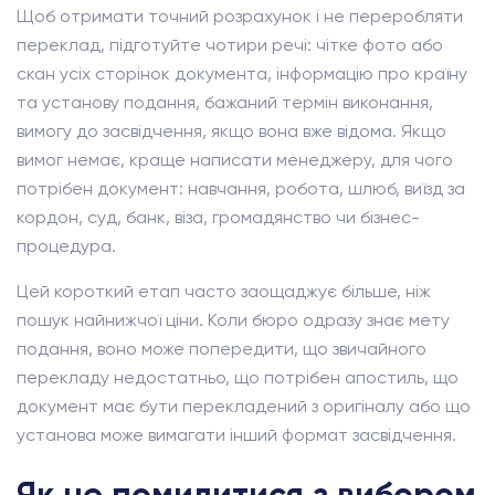
Щоб отримати точний розрахунок і не переробляти
переклад, підготуйте чотири речі: чітке фото або
скан усіх сторінок документа, інформацію про країну
та установу подання, бажаний термін виконання,
вимогу до засвідчення, якщо вона вже відома. Якщо
вимог немає, краще написати менеджеру, для чого
потрібен документ: навчання, робота, шлюб, виїзд за
кордон, суд, банк, віза, громадянство чи бізнес-
процедура.
Цей короткий етап часто заощаджує більше, ніж
пошук найнижчої ціни. Коли бюро одразу знає мету
подання, воно може попередити, що звичайного
перекладу недостатньо, що потрібен апостиль, що
документ має бути перекладений з оригіналу або що
установа може вимагати інший формат засвідчення.