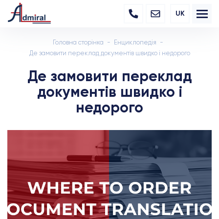
UK
Головна сторінка
Енциклопедія
Де замовити переклад документів швидко і недорого
Де замовити переклад
документів швидко і
недорого