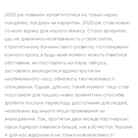
2020 рік повинен запам’ятатися не тільки через
пандемію, локдаун чи карантин. 2020 рік став новою
точкою відліку для нашого бізнесу. Стало зрозуміло,
що, не дивлячись на впевненість у своїх силах,
стратегічному баченні свого розвитку та плануванні
кожного кроку, в будь-який момент можуть з’явитися
обставини, які поставлять на паузу твій рух,
заставлять знаходитися вдома протягом
необмеженого часу, обмежать твої можливості
спілкування. Однак, для нас такий момент тиші став
поштовхом для пошуку нових прийнятних способів
зробити послуги перекладу доступними для людей,
незалежно від їхнього місця проживання чи
знаходження. Так, протягом двох місяців партнерські
офіси Адмірал з’явилися більше, ніж в 60 містах України.
А для нас відкрилися не тільки нові можливості