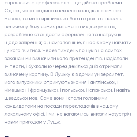
справжнього професіонала – це дійсно проблема.
Однак, якщо людина впевнено володіє іноземною
мовою, то ми її вирішимо: за багато років створено
величезну базу самих різноманітних документів;
розроблено стандарти оформлення та інструкції
щодо завірення; а, найголовніше, в нас є кому навчати
і у кого вчитися. Через тиждень пошуків на сайтах
вакансій ми визначили коло претендентів, надіслали
їм тести, і буквально через декілька днів отримали
визначену картину. В Луцьку є відомий університет,
його випускники отримують знання і англійської, і
німецької, і французької, і польської, і іспанської, і навіть
шведської мов. Саме вони і стали головними
кандидатами на посади перекладачів в нашому
локальному офісі. І ми, не вагаючись, виїхали назустріч
новим пригодам у Луцьк.