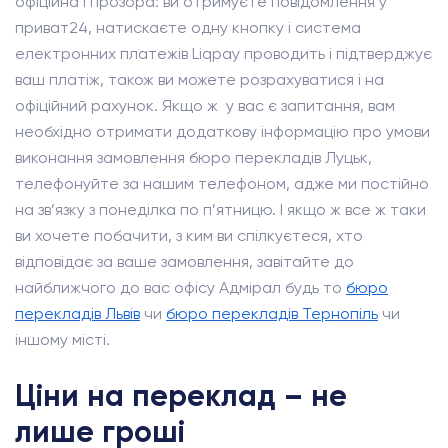
офіційна і прозора: ви отримуєте повідомлення у
приват24, натискаєте одну кнопку і система
електронних платежів Liqpay проводить і підтверджує
ваш платіж, також ви можете розрахуватися і на
офіційний рахунок. Якщо ж у вас є запитання, вам
необхідно отримати додаткову інформацію про умови
виконання замовлення бюро перекладів Луцьк,
телефонуйте за нашим телефоном, адже ми постійно
на зв’язку з понеділка по п’ятницю. І якщо ж все ж таки
ви хочете побачити, з ким ви спілкуєтеся, хто
відповідає за ваше замовлення, завітайте до
найближчого до вас офісу Адмірал будь то
бюро
перекладів Львів
чи
бюро перекладів Тернопіль
чи
іншому місті.
Ціни на переклад – не
лише гроші