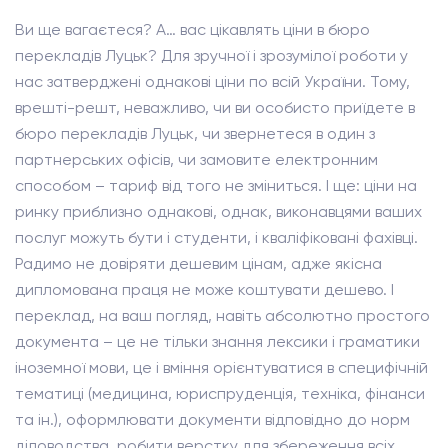
Ви ще вагаєтеся? А… вас цікавлять ціни в бюро
перекладів Луцьк? Для зручної і зрозумілої роботи у
нас затверджені однакові ціни по всій України. Тому,
врешті-решт, неважливо, чи ви особисто приїдете в
бюро перекладів Луцьк, чи звернетеся в один з
партнерських офісів, чи замовите електронним
способом – тариф від того не зміниться. І ще: ціни на
ринку приблизно однакові, однак, виконавцями ваших
послуг можуть бути і студенти, і кваліфіковані фахівці.
Радимо не довіряти дешевим цінам, адже якісна
дипломована праця не може коштувати дешево. І
переклад, на ваш погляд, навіть абсолютно простого
документа – це не тільки знання лексики і граматики
іноземної мови, це і вміння орієнтуватися в специфічній
тематиці (медицина, юриспруденція, техніка, фінанси
та ін.), оформлювати документи відповідно до норм
діловодства, робити верстку для збереження всіх