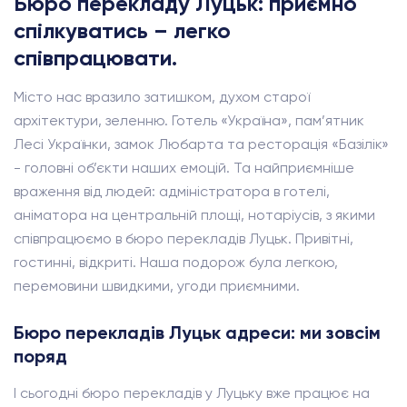
Бюро перекладу Луцьк: приємно
спілкуватись – легко
співпрацювати.
Місто нас вразило затишком, духом старої
архітектури, зеленню. Готель «Україна», пам’ятник
Лесі Українки, замок Любарта та ресторація «Базілік»
- головні об’єкти наших емоцій. Та найприємніше
враження від людей: адміністратора в готелі,
аніматора на центральній площі, нотаріусів, з якими
співпрацюємо в бюро перекладів Луцьк. Привітні,
гостинні, відкриті. Наша подорож була легкою,
перемовини швидкими, угоди приємними.
Бюро перекладів Луцьк адреси: ми зовсім
поряд
І сьогодні бюро перекладів у Луцьку вже працює на