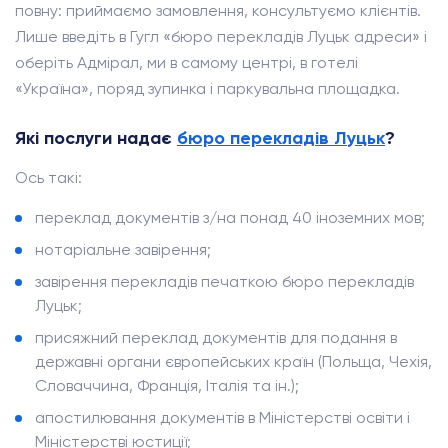
повну: приймаємо замовлення, консультуємо клієнтів.
Лише введіть в Гугл «бюро перекладів Луцьк адреси» і
оберіть Адмірал, ми в самому центрі, в готелі
«Україна», поряд зупинка і паркувальна площадка.
Які послуги надає
бюро перекладів Луцьк
?
Ось такі:
переклад документів з/на понад 40 іноземних мов;
нотаріальне завірення;
завірення перекладів печаткою бюро перекладів
Луцьк;
присяжний переклад документів для подання в
державні органи європейських країн (Польща, Чехія,
Словаччина, Франція, Італія та ін.);
апостилювання документів в Міністерстві освіти і
Міністерстві юстиції;