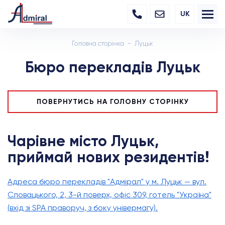
UK
Головна сторінка
Луцьк
Бюро перекладів Луцьк
ПОВЕРНУТИСЬ НА ГОЛОВНУ СТОРІНКУ
Чарівне
місто
Луцьк
,
приймай
нових
резидентів
!
Адреса бюро перекладів "Адмірал" у м. Луцьк — вул.
Словацького, 2, 3-й поверх, офіс 309, готель "Україна"
(вхід зі SPA праворуч, з боку універмагу).