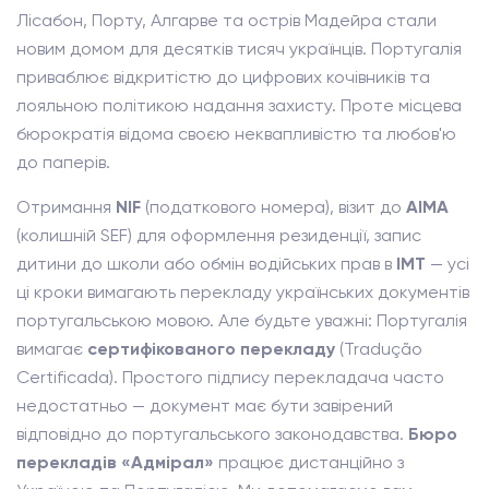
Лісабон, Порту, Алгарве та острів Мадейра стали
новим домом для десятків тисяч українців. Португалія
приваблює відкритістю до цифрових кочівників та
лояльною політикою надання захисту. Проте місцева
бюрократія відома своєю неквапливістю та любов'ю
до паперів.
Отримання
NIF
(податкового номера), візит до
AIMA
(колишній SEF) для оформлення резиденції, запис
дитини до школи або обмін водійських прав в
IMT
— усі
ці кроки вимагають перекладу українських документів
португальською мовою. Але будьте уважні: Португалія
вимагає
сертифікованого перекладу
(Tradução
Certificada). Простого підпису перекладача часто
недостатньо — документ має бути завірений
відповідно до португальського законодавства.
Бюро
перекладів «Адмірал»
працює дистанційно з