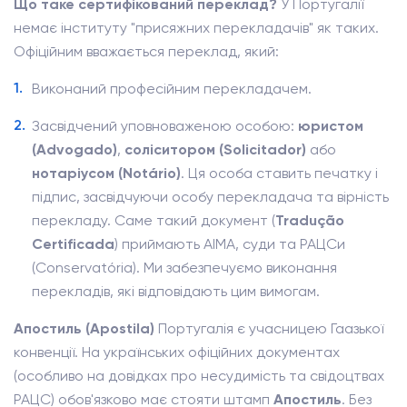
Що таке сертифікований переклад?
У Португалії
немає інституту "присяжних перекладачів" як таких.
Офіційним вважається переклад, який:
Виконаний професійним перекладачем.
Засвідчений уповноваженою особою:
юристом
(Advogado)
,
соліситором (Solicitador)
або
нотаріусом (Notário)
. Ця особа ставить печатку і
підпис, засвідчуючи особу перекладача та вірність
перекладу. Саме такий документ (
Tradução
Certificada
) приймають AIMA, суди та РАЦСи
(Conservatória). Ми забезпечуємо виконання
перекладів, які відповідають цим вимогам.
Апостиль (Apostila)
Португалія є учасницею Гаазької
конвенції. На українських офіційних документах
(особливо на довідках про несудимість та свідоцтвах
РАЦС) обов'язково має стояти штамп
Апостиль
. Без