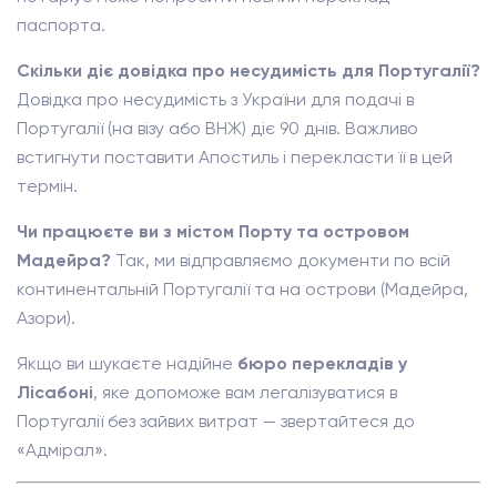
паспорта.
Скільки діє довідка про несудимість для Португалії?
Довідка про несудимість з України для подачі в
Португалії (на візу або ВНЖ) діє 90 днів. Важливо
встигнути поставити Апостиль і перекласти її в цей
термін.
Чи працюєте ви з містом Порту та островом
Мадейра?
Так, ми відправляємо документи по всій
континентальній Португалії та на острови (Мадейра,
Азори).
Якщо ви шукаєте надійне
бюро перекладів у
Лісабоні
, яке допоможе вам легалізуватися в
Португалії без зайвих витрат — звертайтеся до
«Адмірал».