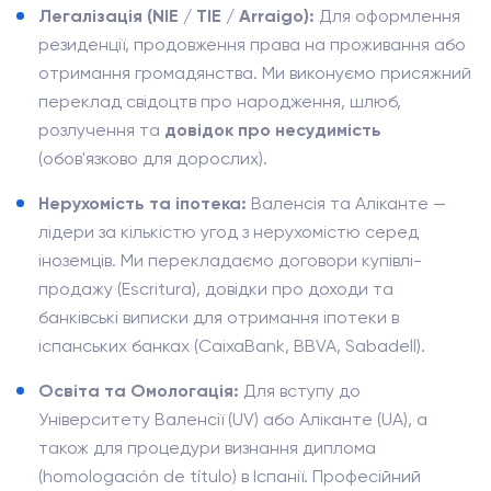
Легалізація (NIE / TIE / Arraigo):
Для оформлення
резиденції, продовження права на проживання або
отримання громадянства. Ми виконуємо присяжний
переклад свідоцтв про народження, шлюб,
розлучення та
довідок про несудимість
(обов'язково для дорослих).
Нерухомість та іпотека:
Валенсія та Аліканте —
лідери за кількістю угод з нерухомістю серед
іноземців. Ми перекладаємо договори купівлі-
продажу (Escritura), довідки про доходи та
банківські виписки для отримання іпотеки в
іспанських банках (CaixaBank, BBVA, Sabadell).
Освіта та Омологація:
Для вступу до
Університету Валенсії (UV) або Аліканте (UA), а
також для процедури визнання диплома
(homologación de título) в Іспанії. Професійний