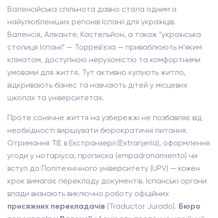
Валенсійська спільнота давно стала одним із
найулюбленіших регіонів Іспанії для українців.
Валенсія, Аліканте, Кастельйон, а також "українська
столиця Іспанії" — Торрев'єха — приваблюють м'яким
кліматом, доступною нерухомістю та комфортними
умовами для життя. Тут активно купують житло,
відкривають бізнес та навчають дітей у місцевих
школах та університетах.
Проте сонячне життя на узбережжі не позбавляє від
необхідності вирішувати бюрократичні питання.
Отримання TIE в Екстранхерії (Extranjería), оформлення
угоди у нотаріуса, прописка (empadronamiento) чи
вступ до Політехнічного університету (UPV) — кожен
крок вимагає перекладу документів. Іспанські органи
влади визнають виключно роботу офіційних
присяжних перекладачів
(Traductor Jurado).
Бюро