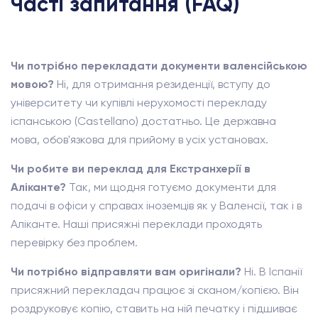
Часті запитання (FAQ)
Чи потрібно перекладати документи валенсійською
мовою?
Ні, для отримання резиденції, вступу до
університету чи купівлі нерухомості перекладу
іспанською (Castellano) достатньо. Це державна
мова, обов'язкова для прийому в усіх установах.
Чи робите ви переклад для Екстранхерії в
Аліканте?
Так, ми щодня готуємо документи для
подачі в офіси у справах іноземців як у Валенсії, так і в
Аліканте. Наші присяжні переклади проходять
перевірку без проблем.
Чи потрібно відправляти вам оригінали?
Ні. В Іспанії
присяжний перекладач працює зі сканом/копією. Він
роздруковує копію, ставить на ній печатку і підшиває