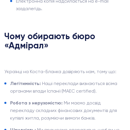
Електронна копія надсилається на e-mail
заздалегідь.
Чому обирають бюро
«Адмірал»
Українці на Коста-Бланка довіряють нам, тому що:
Легітимність:
Наші переклади визнаються всіма
органами влади Іспанії (MAEC certified).
Робота з нерухомістю:
Ми маємо досвід
перекладу складних фінансових документів для
купівлі житла, розуміючи вимоги банків.
Швидкість:
Ми працюємо оперативно, щоб ви не