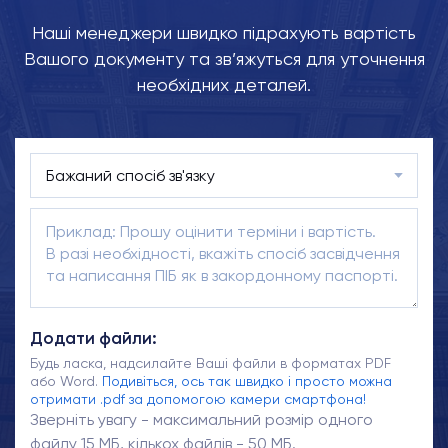
Наші менеджери швидко підрахують вартість
Вашого документу та зв’яжуться для уточнення
необхідних деталей.
Додати файли:
Будь ласка, надсилайте Ваші файли в форматах PDF
або Word.
Подивіться, ось так швидко і просто можна
отримати .pdf за допомогою камери смартфона!
Зверніть увагу - максимальний розмір одного
файлу 15 МБ, кількох файлів - 50 МБ.