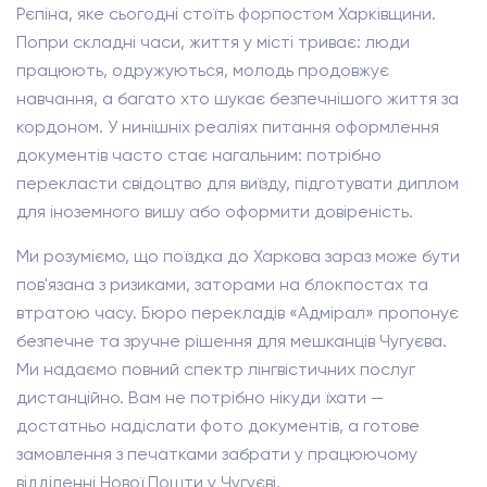
Рєпіна, яке сьогодні стоїть форпостом Харківщини.
Попри складні часи, життя у місті триває: люди
працюють, одружуються, молодь продовжує
навчання, а багато хто шукає безпечнішого життя за
кордоном. У нинішніх реаліях питання оформлення
документів часто стає нагальним: потрібно
перекласти свідоцтво для виїзду, підготувати диплом
для іноземного вишу або оформити довіреність.
Ми розуміємо, що поїздка до Харкова зараз може бути
пов'язана з ризиками, заторами на блокпостах та
втратою часу. Бюро перекладів «Адмірал» пропонує
безпечне та зручне рішення для мешканців Чугуєва.
Ми надаємо повний спектр лінгвістичних послуг
дистанційно. Вам не потрібно нікуди їхати —
достатньо надіслати фото документів, а готове
замовлення з печатками забрати у працюючому
відділенні Нової Пошти у Чугуєві.