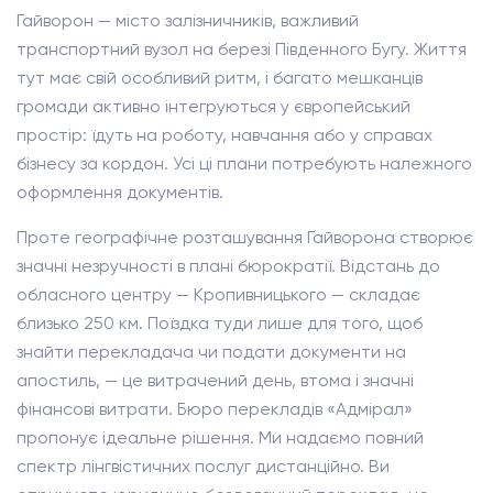
Гайворон — місто залізничників, важливий
транспортний вузол на березі Південного Бугу. Життя
тут має свій особливий ритм, і багато мешканців
громади активно інтегруються у європейський
простір: їдуть на роботу, навчання або у справах
бізнесу за кордон. Усі ці плани потребують належного
оформлення документів.
Проте географічне розташування Гайворона створює
значні незручності в плані бюрократії. Відстань до
обласного центру — Кропивницького — складає
близько 250 км. Поїздка туди лише для того, щоб
знайти перекладача чи подати документи на
апостиль, — це витрачений день, втома і значні
фінансові витрати. Бюро перекладів «Адмірал»
пропонує ідеальне рішення. Ми надаємо повний
спектр лінгвістичних послуг дистанційно. Ви