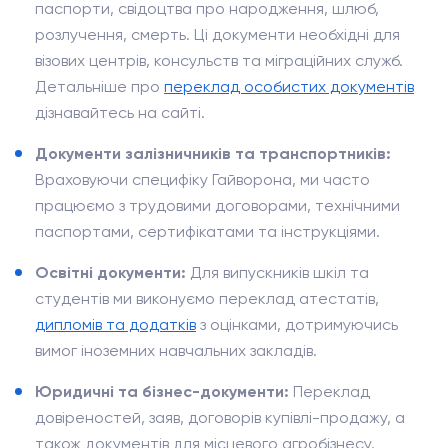
паспорти, свідоцтва про народження, шлюб,
розлучення, смерть. Ці документи необхідні для
візових центрів, консульств та міграційних служб.
Детальніше про
переклад особистих документів
дізнавайтесь на сайті.
Документи залізничників та транспортників:
Враховуючи специфіку Гайворона, ми часто
працюємо з трудовими договорами, технічними
паспортами, сертифікатами та інструкціями.
Освітні документи:
Для випускників шкіл та
студентів ми виконуємо переклад атестатів,
дипломів та додатків
з оцінками, дотримуючись
вимог іноземних навчальних закладів.
Юридичні та бізнес-документи:
Переклад
довіреностей, заяв, договорів купівлі-продажу, а
також документів для місцевого агробізнесу.