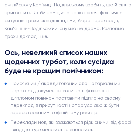
англійську у Кам’янці-Подільському зробить, ще й сіллю
пригостить. Як би нам цього не хотілося, фактична
ситуація трохи складніша, і ми, бюро перекладів,
Кам’янець-Подільський існуємо не дарма. Розповімо
трохи докладніше.
Ось, невеликий список наших
щоденних турбот, коли сусідка
буде не кращим помічником:
Присяжний / акредитований або нотаріальний
переклад документів: коли наш фахівець з
дипломом повинен поставити підпис на своєму
перекладі в присутності нотаріуса або ж бути
зареєстрованим в офіційному реєстрі.
Переклади мов, які вважаються рідкісними: від фарсі
і хінді до туркменської та японської.