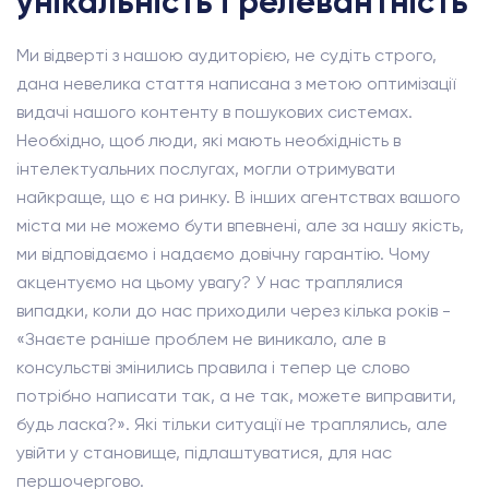
унікальність і релевантність
Ми відверті з нашою аудиторією, не судіть строго,
дана невелика стаття написана з метою оптимізації
видачі нашого контенту в пошукових системах.
Необхідно, щоб люди, які мають необхідність в
інтелектуальних послугах, могли отримувати
найкраще, що є на ринку. В інших агентствах вашого
міста ми не можемо бути впевнені, але за нашу якість,
ми відповідаємо і надаємо довічну гарантію. Чому
акцентуємо на цьому увагу? У нас траплялися
випадки, коли до нас приходили через кілька років -
«Знаєте раніше проблем не виникало, але в
консульстві змінились правила і тепер це слово
потрібно написати так, а не так, можете виправити,
будь ласка?». Які тільки ситуації не траплялись, але
увійти у становище, підлаштуватися, для нас
першочергово.