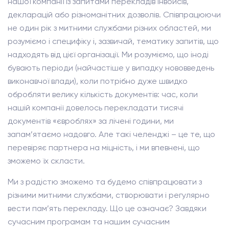
нашої компанії із запитами перекладів інвойсів,
декларацій або різноманітних дозволів. Співпрацюючи
не один рік з митними службами різних областей, ми
розуміємо і специфіку і, зазвичай, тематику запитів, що
надходять від цієї організації. Ми розуміємо, що іноді
бувають періоди (найчастіше у випадку нововведень
виконавчої влади), коли потрібно дуже швидко
обробляти велику кількість документів: час, коли
нашій компанії довелось перекладати тисячі
документів «євроблях» за лічені години, ми
запам’ятаємо надовго. Але такі челенджі – це те, що
перевіряє партнера на міцність, і ми впевнені, що
зможемо їх скласти.
Ми з радістю зможемо та будемо співпрацювати з
різними митними службами, створювати і регулярно
вести пам’ять перекладу. Що це означає? Завдяки
сучасним програмам та нашим сучасним