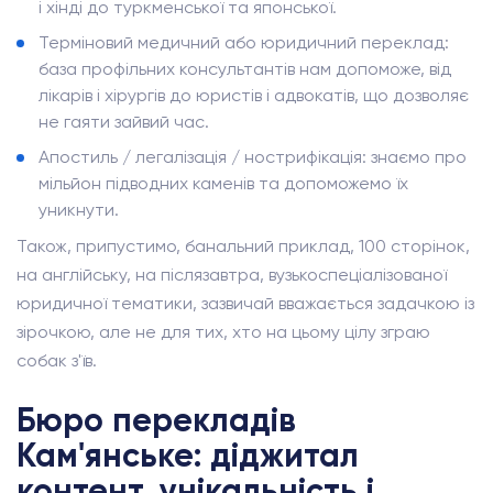
і хінді до туркменської та японської.
Терміновий медичний або юридичний переклад:
база профільних консультантів нам допоможе, від
лікарів і хірургів до юристів і адвокатів, що дозволяє
не гаяти зайвий час.
Апостиль / легалізація / нострифікація: знаємо про
мільйон підводних каменів та допоможемо їх
уникнути.
Також, припустимо, банальний приклад, 100 сторінок,
на англійську, на післязавтра, вузькоспеціалізованої
юридичної тематики, зазвичай вважається задачкою із
зірочкою, але не для тих, хто на цьому цілу зграю
собак з'їв.
Бюро перекладів
Кам'янське: діджитал
контент, унікальність і