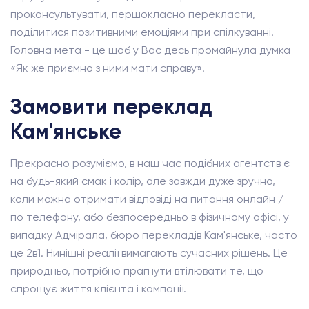
проконсультувати, першокласно перекласти,
поділитися позитивними емоціями при спілкуванні.
Головна мета - це щоб у Вас десь промайнула думка
«Як же приємно з ними мати справу».
Замовити переклад
Кам'янське
Прекрасно розуміємо, в наш час подібних агентств є
на будь-який смак і колір, але завжди дуже зручно,
коли можна отримати відповіді на питання онлайн /
по телефону, або безпосередньо в фізичному офісі, у
випадку Адмірала, бюро перекладів Кам'янське, часто
це 2в1. Нинішні реалії вимагають сучасних рішень. Це
природньо, потрібно прагнути втілювати те, що
спрощує життя клієнта і компанії.