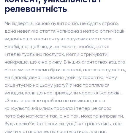
релевантність
Ми відверті з нашою аудиторією, не судіть строго,
дана невелика стаття написана з метою оптимізації
видачі нашого контенту в пошукових системах.
Необхідно, щоб люди, які мають необхідність в
інтелектуальних послугах, могли отримувати
найкраще, що є на ринку. В інших агентствах вашого
міста ми не можемо бути впевнені, але за нашу якість,
ми відповідаємо і надаємо довічну гарантію. Чому
акцентуємо на цьому увагу? У нас траплялися
випадки, коли до нас приходили через кілька років -
«Знаєте раніше проблем не виникало, але в
консульстві змінились правила і тепер це слово
потрібно написати так, а не так, можете виправити,
будь ласка?». Які тільки ситуації не траплялись, але
увійти у становище, підлаштуватися, для нас