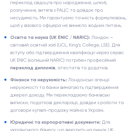
переклад свідоцтв про народження, шлюб,
розлучення, витягів з РАЦС та довідок про
несудимість. Ми гарантуємо точність формулювань,
щоб у візового офіцера не виникло жодних питань.
Освіта та наука (UK ENIC / NARIC):
Лондон —
світовий освітній хаб (UCL, King's College, LSE). Для
вступу або підтвердження кваліфікації через сервіс
UK ENIC (колишній NARIC) потрібен професійний
переклад дипломів
, атестатів та додатків.
Фінанси та нерухомість:
Лондонські агенції
нерухомості та банки вимагають підтвердження
джерел доходу. Ми перекладаємо банківські
виписки, податкові декларації, довідки з роботи та
договори купівлі-продажу майна в Україні.
Юридичні та корпоративні документи:
Для
українського бізнесу, що виходить на ринок UK.