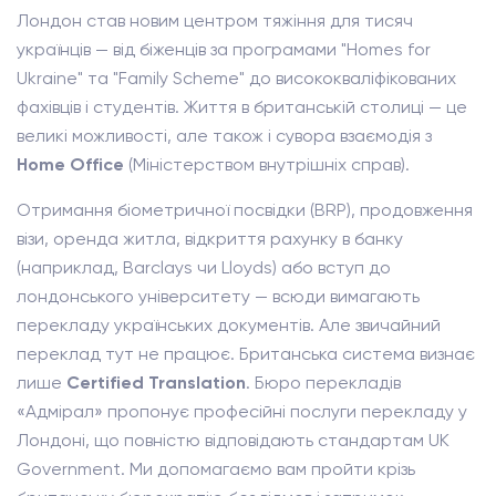
Лондон став новим центром тяжіння для тисяч
українців — від біженців за програмами "Homes for
Ukraine" та "Family Scheme" до висококваліфікованих
фахівців і студентів. Життя в британській столиці — це
великі можливості, але також і сувора взаємодія з
Home Office
(Міністерством внутрішніх справ).
Отримання біометричної посвідки (BRP), продовження
візи, оренда житла, відкриття рахунку в банку
(наприклад, Barclays чи Lloyds) або вступ до
лондонського університету — всюди вимагають
перекладу українських документів. Але звичайний
переклад тут не працює. Британська система визнає
лише
Certified Translation
. Бюро перекладів
«Адмірал» пропонує професійні послуги перекладу у
Лондоні, що повністю відповідають стандартам UK
Government. Ми допомагаємо вам пройти крізь