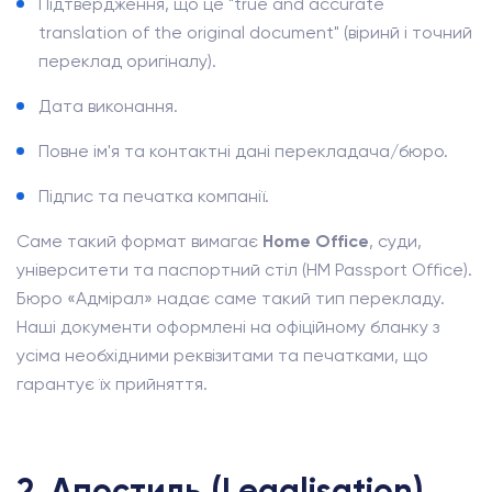
Підтвердження, що це "true and accurate
translation of the original document" (віринй і точний
переклад оригіналу).
Дата виконання.
Повне ім'я та контактні дані перекладача/бюро.
Підпис та печатка компанії.
Саме такий формат вимагає
Home Office
, суди,
університети та паспортний стіл (HM Passport Office).
Бюро «Адмірал» надає саме такий тип перекладу.
Наші документи оформлені на офіційному бланку з
усіма необхідними реквізитами та печатками, що
гарантує їх прийняття.
2. Апостиль (Legalisation)