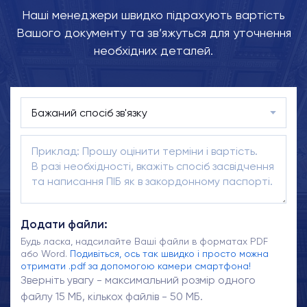
Наші менеджери швидко підрахують вартість
Вашого документу та зв’яжуться для уточнення
необхідних деталей.
Додати файли:
Будь ласка, надсилайте Ваші файли в форматах PDF
або Word.
Подивіться, ось так швидко і просто можна
отримати .pdf за допомогою камери смартфона!
Зверніть увагу - максимальний розмір одного
файлу 15 МБ, кількох файлів - 50 МБ.