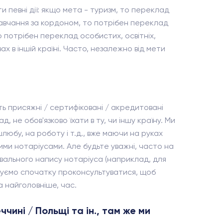
 певні дії: якщо мета - туризм, то переклад
 навчання за кордоном, то потрібен переклад
во потрібен переклад особистих, освітніх,
ах в іншій країні. Часто, незалежно від мети
ь присяжні / сертифіковані / акредитовані
, не обов'язково їхати в ту, чи іншу країну. Ми
юбу, на роботу і т.д., вже маючи на руках
ими нотаріусами. Але будьте уважні, часто на
вального напису нотаріуса (наприклад, для
ндуємо спочатку проконсультуватися, щоб
а найголовніше, час.
ччині / Польщі та ін., там же ми