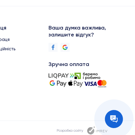
аця
Ваша думка важлива,
залишите відгук?
праця
ійність
Зручна оплата
Розробка сайту