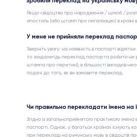
зробили переклад на українську мову,
Якщо свідоцтво про народження / шлюб / розлуч
апостиль (або штамп про легалізацію) в країні 
У мене не прийняли переклад паспор
Зверніть увагу: на наявність в паспорті відміт
то заздалегідь переклад паспорта робити не 
штампа про перетин); в більшості випадків нео
подачі до того, як ви замовите переклад.
Чи правильно перекладати імена на 
Згідно із загальноприйнятою практикою імена 
паспорті. Однак, у багатьох країнах існують к
при перекладі на румунську мову в свідоцтві 