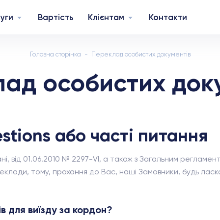
уги
Вартість
Клієнтам
Контакти
Головна сторінка
Переклад особистих документів
ад особистих док
stions або часті питання
ні, від 01.06.2010 № 2297-VI, а також з Загальним регламен
ереклади, тому, прохання до Вас, наші Замовники, будь ла
в для виїзду за кордон?