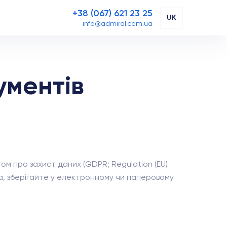
+38 (067) 621 23 25
UK
info@admiral.com.ua
ументів
том про захист даних (GDPR; Regulation (EU)
ска, зберігайте у електронному чи паперовому