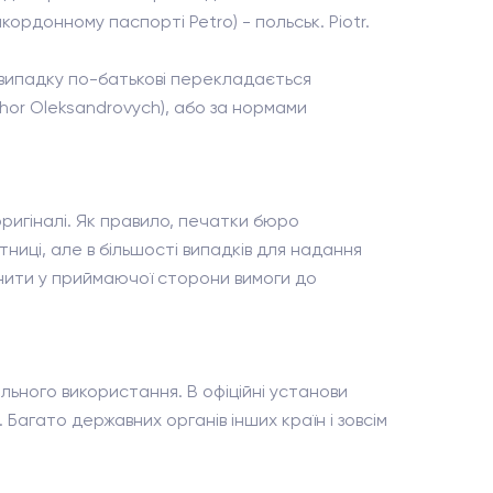
ордонному паспорті Petro) - польськ. Piotr.
 випадку по-батькові перекладається
Ihor Oleksandrovych), або за нормами
ригіналі. Як правило, печатки бюро
тниці, але в більшості випадків для надання
чнити у приймаючої сторони вимоги до
ьного використання. В офіційні установи
агато державних органів інших країн і зовсім