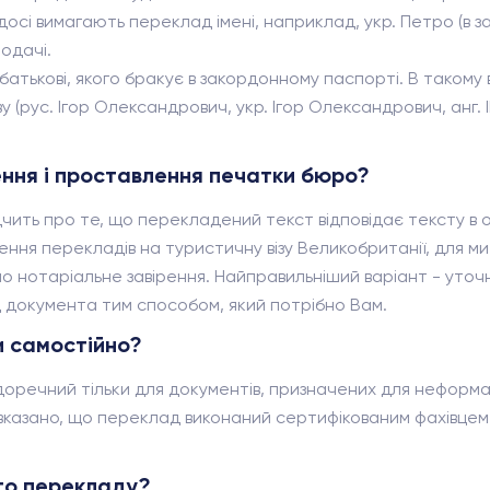
сі вимагають переклад імені, наприклад, укр. Петро (в зак
одачі.
батькові, якого бракує в закордонному паспорті. В такому
 (рус. Ігор Олександрович, укр. Ігор Олександрович, анг. 
ення і проставлення печатки бюро?
ить про те, що перекладений текст відповідає тексту в о
ення перекладів на туристичну візу Великобританії, для ми
о нотаріальне завірення. Найправильніший варіант - уто
 документа тим способом, який потрібно Вам.
и самостійно?
оречний тільки для документів, призначених для неформал
казано, що переклад виконаний сертифікованим фахівцем. Б
ого перекладу?