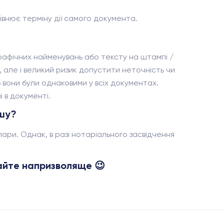
івнює терміну дії самого документа.
графічних найменувань або тексту на штампі /
 але і великий ризик допустити неточність чи
б вони були однаковими у всіх документах.
 в документі.
ншу?
 пари. Однак, в разі нотаріального засвідчення
айте напризволяще 😉