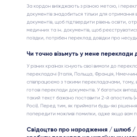
За кордон виїжджають з різною метою, і перекл
документів знадобиться тільки для отримання в
документів, щоб підтвердити рівень освіти, отр
медичних та ін. документів, щоб реєструватися 
поїздки, потрібен переклад довідки про несуди
Чи точно візьмуть у мене переклади д
У різних країнах існують свої вимоги до перек
перекладачі (Італія, Польща, Франція, Німеччина
співпрацюємо з такими перекладачами, тому, ви
готові переклади документів. У багатьох випа
такий текст бажано поставити 2-й апостиль (н
Росії). Перед тим, як приймати будь-які ріше
попередити можливі помилки, адже якщо вам по
Свідоцтво про народження / шлюб / роз