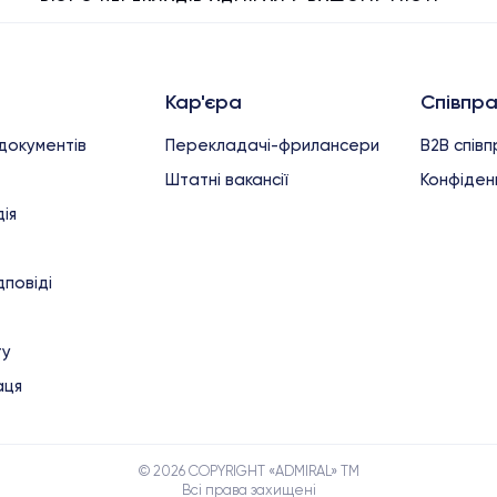
Кар'єра
Співпр
документів
Перекладачі-фрилансери
B2B спів
Штатні вакансії
Конфіденц
ія
дповіді
ту
аця
© 2026 COPYRIGHT «ADMIRAL» TM
Всі права захищені