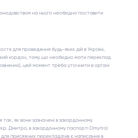
аконодавством на нього необхідно поставити
остя для проведення будь-яких дій в Україні,
ький кордон, тому що необхідно мати переклад
повнених), цей момент треба уточнити в органі
 так, як вони зазначені в закордонному
укр. Дмитро, в закордонному паспорті Dmytro)
ю для присяжних перекладачів є написання в