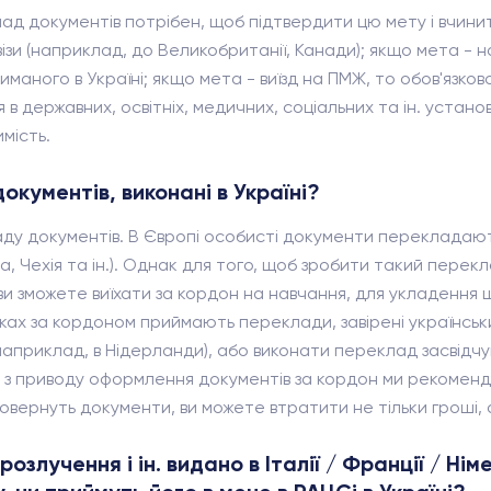
ад документів потрібен, щоб підтвердити цю мету і вчинити
ізи (наприклад, до Великобританії, Канади); якщо мета -
иманого в Україні; якщо мета - виїзд на ПМЖ, то обов'язко
в державних, освітніх, медичних, соціальних та ін. установ
мість.
окументів, виконані в Україні?
ладу документів. В Європі особисті документи перекладают
, Чехія та ін.). Однак для того, щоб зробити такий переклад
 зможете виїхати за кордон на навчання, для укладення шл
дках за кордоном приймають переклади, завірені українськ
априклад, в Нідерланди), або виконати переклад засвідчу
ння з приводу оформлення документів за кордон ми рекоме
вернуть документи, ви можете втратити не тільки гроші, 
лучення і ін. видано в Італії / Франції / Німе