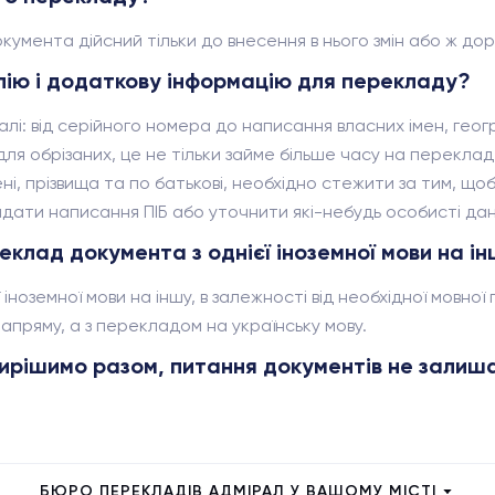
умента дійсний тільки до внесення в нього змін або ж дор
пію і додаткову інформацію для перекладу?
алі: від серійного номера до написання власних імен, гео
я обрізаних, це не тільки займе більше часу на переклад,
ні, прізвища та по батькові, необхідно стежити за тим, що
ати написання ПІБ або уточнити які-небудь особисті дані
клад документа з однієї іноземної мови на і
іноземної мови на іншу, в залежності від необхідної мовної
пряму, а з перекладом на українську мову.
ирішимо разом, питання документів не залиш
БЮРО ПЕРЕКЛАДІВ АДМІРАЛ У ВАШОМУ МІСТІ