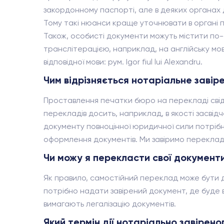
закордонному паспорті, але в деяких органах до
Тому такі нюанси краще уточнювати в органі п
Також, особисті документи можуть містити по-
транслітерацією, наприклад, на англійську мову
відповідної мови: рум. Igor fiul lui Alexandru.
Чим відрізняється нотаріальне завір
Проставлення печатки бюро на перекладі свідч
перекладів досить, наприклад, в якості засвідч
документу повноцінної юридичної сили потрібн
оформлення документів. Ми завіримо переклад
Чи можу я перекласти свої документ
Як правило, самостійний переклад може бути д
потрібно надати завірений документ, де буде в
вимагають легалізацію документів.
Який термін дії нотаріально завірен