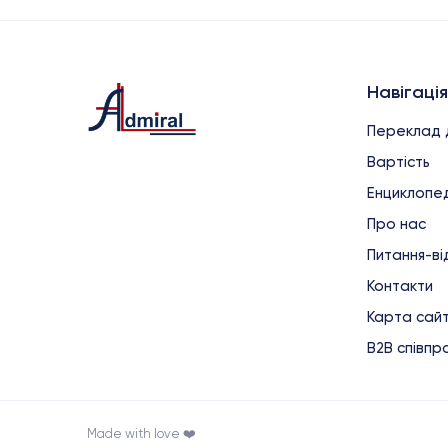
Навігація
Переклад 
Вартість
Енциклопед
Про нас
Питання-ві
Контакти
Карта сай
B2B співпр
Made with love ❤️