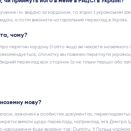
 чи приймуть його в мене в РАЦСі в Україні?
ення і ін. видано за кордоном, то згідно з українським з
видачі, а потім виконати нотаріальний переклад в Україні.
та, чому?
ки про перетин кордону (тобто якщо ви чекаєте іноземного г
рекомендується, спочатку він повинен перетнути українс
бхідний переклад всіх сторінок (а не тільки першої або за
іноземну мову?
власні, зазначені в особистих документах, перекладаються
онкретні вимоги щодо перекладу, наприклад, ім'я Дмитро (
про народження буде вказано так: Dumitru. У Польщі нормо