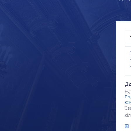
До
Бу
По
ка
Зв
кі