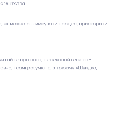
 агентства
є, як можна оптимізувати процес, прискорити
читайте про нас і, переконайтеся самі.
вно, і самі розумієте, з трюїзму «Швидко,