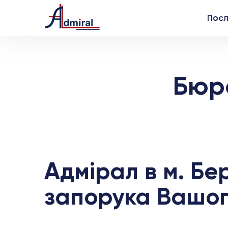
Посл
Бюр
Адмірал в м. Бе
запорука Вашого