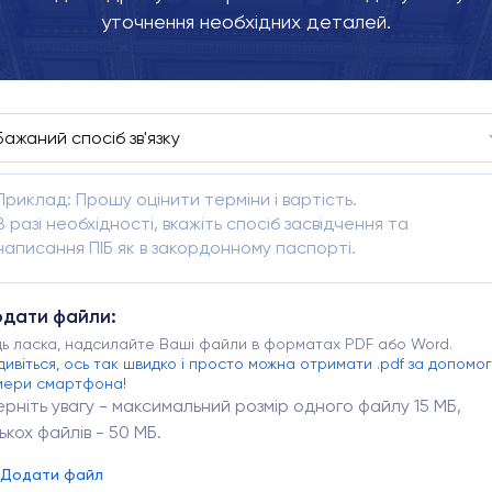
уточнення необхідних деталей.
дати файли:
дь ласка, надсилайте Ваші файли в форматах PDF або Word.
дивіться, ось так швидко і просто можна отримати .pdf за допомо
мери смартфона!
ерніть увагу - максимальний розмір одного файлу 15 МБ,
лькох файлів - 50 МБ.
Додати файл