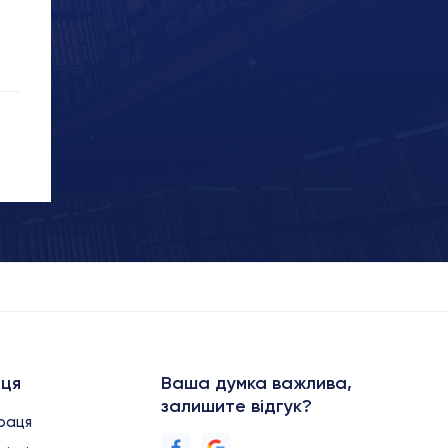
аця
Ваша думка важлива,
залишите відгук?
праця