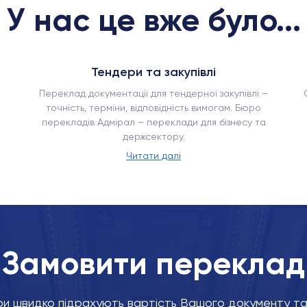
У нас це вже було...
Тендери та закупівлі
Переклад документації для тендерної закупівлі –
точність, терміни, відповідність вимогам. Бюро
перекладів Адмірал – переклади для бізнесу та
держсектору.
Читати далі
Замовити переклад
и швидко підрахують вартість Вашого документу та 