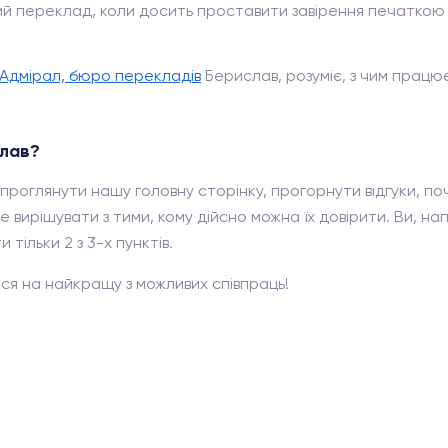
ий переклад, коли досить проставити завірення печаткою
Адмірал, бюро перекладів
Берислав, розуміє, з чим працю
слав?
проглянути нашу головну сторінку, прогорнути відгуки, по
 вирішувати з тими, кому дійсно можна їх довірити. Ви, напе
тільки 2 з 3-х пунктів.
ся на найкращу з можливих співпраць!