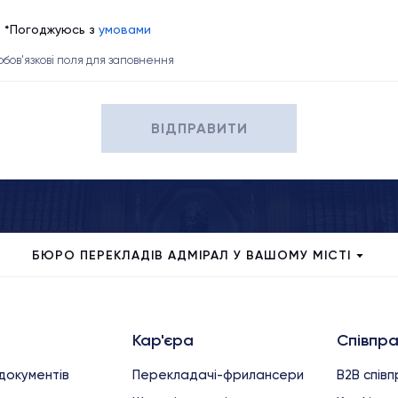
*Погоджуюсь з
умовами
 обов'язкові поля для заповнення
ВІДПРАВИТИ
БЮРО ПЕРЕКЛАДІВ АДМІРАЛ У ВАШОМУ МІСТІ
Кар'єра
Співпр
документів
Перекладачі-фрилансери
B2B спів