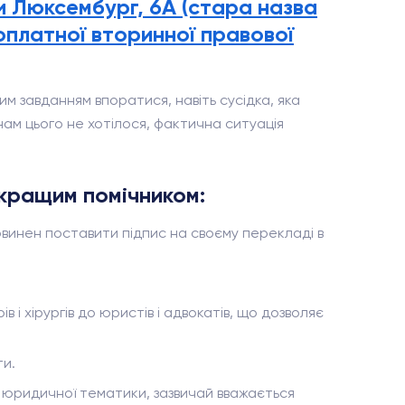
зи Люксембург, 6А (стара назва
оплатної вторинної правової
м завданням впоратися, навіть сусідка, яка
нам цього не хотілося, фактична ситуація
 кращим помічником:
винен поставити підпис на своєму перекладі в
і хірургів до юристів і адвокатів, що дозволяє
ти.
ої юридичної тематики, зазвичай вважається