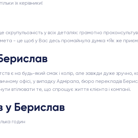
ільки їх керівники!
це скрупульозність у всіх деталях: грамотно проконсульт
а мета - це щоб у Вас десь промайнула думка «Як же приєм
Берислав
ств є на будь-який смак і колір, але завжди дуже зручно, 
ичному офісі, у випадку Адмірала, бюро перекладів Берисл
ути втілювати те, що спрощує життя клієнта і компанії.
в у Берислав
ілька годин