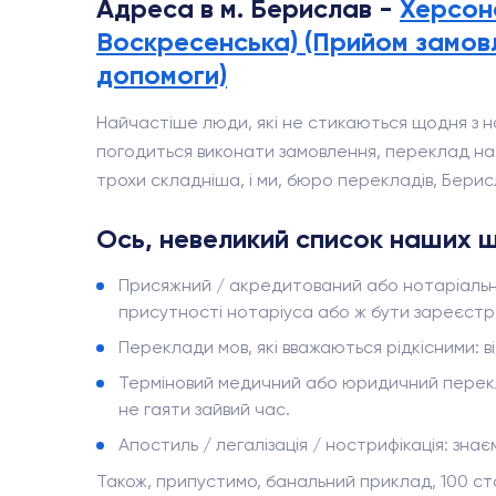
Адреса в м. Берислав -
Херсонс
Воскресенська) (Прийом замовл
допомоги)
Найчастіше люди, які не стикаються щодня з н
погодиться виконати замовлення, переклад на а
трохи складніша, і ми, бюро перекладів, Берис
Ось, невеликий список наших щ
Присяжний / акредитований або нотаріальни
присутності нотаріуса або ж бути зареєстро
Переклади мов, які вважаються рідкісними: від
Терміновий медичний або юридичний переклад:
не гаяти зайвий час.
Апостиль / легалізація / нострифікація: зна
Також, припустимо, банальний приклад, 100 сто