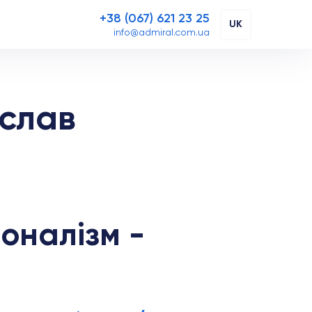
+38 (067) 621 23 25
UK
info@admiral.com.ua
слав
оналізм -