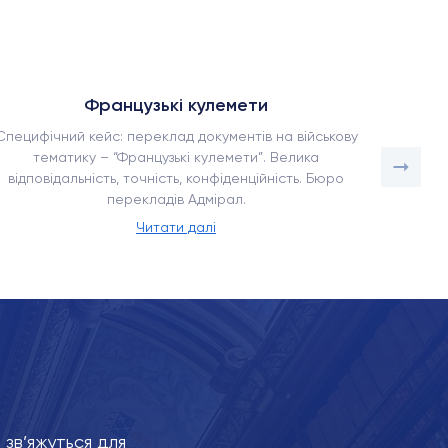
Французькі кулемети
Специфічний кейс: переклад документів на військову
Як наше
тематику – “Французькі кулемети”. Велика
в умо
відповідальність, точність, конфіденційність. Бюро
адаптац
перекладів Адмірал.
Читати далі
зв’яжуться для