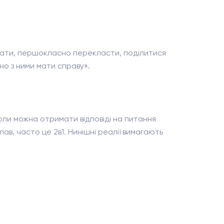
увати, першокласно перекласти, поділитися
но з ними мати справу».
коли можна отримати відповіді на питання
ав, часто це 2в1. Нинішні реалії вимагають