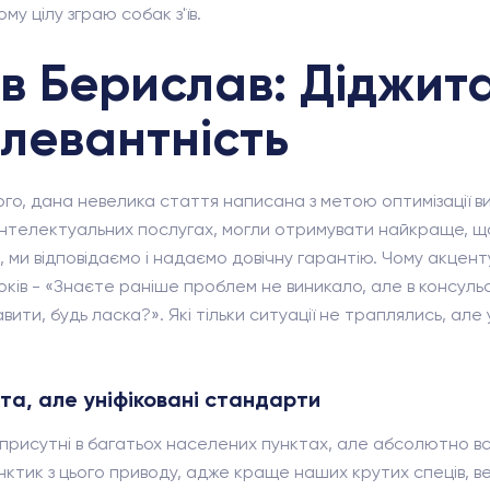
му цілу зграю собак з'їв.
в Берислав: Діджита
елевантність
рого, дана невелика стаття написана з метою оптимізації 
 інтелектуальних послугах, могли отримувати найкраще, що
ь, ми відповідаємо і надаємо довічну гарантію. Чому акцен
оків - «Знаєте раніше проблем не виникало, але в консульс
ити, будь ласка?». Які тільки ситуації не траплялись, але
ста, але уніфіковані стандарти
и присутні в багатьох населених пунктах, але абсолютно в
нктик з цього приводу, адже краще наших крутих спеців, ве