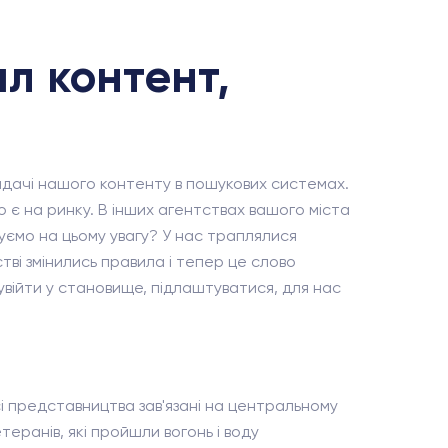
л контент,
видачі нашого контенту в пошукових системах.
 є на ринку. В інших агентствах вашого міста
туємо на цьому увагу? У нас траплялися
тві змінились правила і тепер це слово
 увійти у становище, підлаштуватися, для нас
сі представництва зав'язані на центральному
теранів, які пройшли вогонь і воду