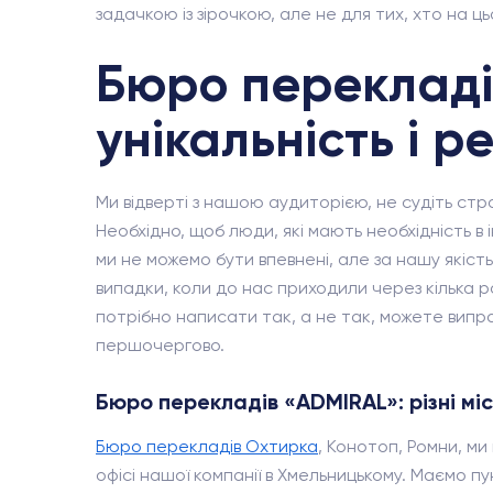
задачкою із зірочкою, але не для тих, хто на цьо
Бюро перекладі
унікальність і р
Ми відверті з нашою аудиторією, не судіть ст
Необхідно, щоб люди, які мають необхідність в
ми не можемо бути впевнені, але за нашу якіст
випадки, коли до нас приходили через кілька р
потрібно написати так, а не так, можете виправ
першочергово.
Бюро перекладів «ADMIRAL»: різні мі
Бюро перекладів Охтирка
, Конотоп, Ромни, м
офісі нашої компанії в Хмельницькому. Маємо пу