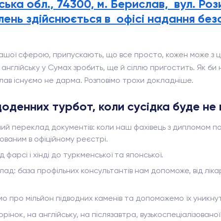
ька обл., 74300, м. Берислав, вул. Ро
ень здійснюється в офісі надання без
ашої сферою, припускають, що все просто, кожен може з ци
нглійську у Сумах зробить, ще й сіллю пригостить. Як би 
лав існуємо не дарма. Розповімо трохи докладніше.
оденних турбот, коли сусідка буде не
й переклад документів: коли наш фахівець з дипломом по
ваним в офіційному реєстрі.
 фарсі і хінді до туркменської та японської.
 база профільних консультантів нам допоможе, від лікарів 
ємо про мільйон підводних каменів та допоможемо їх уникну
рінок, на англійську, на післязавтра, вузькоспеціалізован