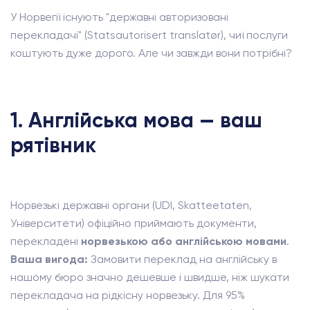
У Норвегії існують "державні авторизовані
перекладачі" (Statsautorisert translatør), чиї послуги
коштують дуже дорого. Але чи завжди вони потрібні?
1. Англійська мова — ваш
рятівник
Норвезькі державні органи (UDI, Skatteetaten,
Університети) офіційно приймають документи,
перекладені
норвезькою або англійською мовами
.
Ваша вигода:
Замовити переклад на англійську в
нашому бюро значно дешевше і швидше, ніж шукати
перекладача на рідкісну норвезьку. Для 95%