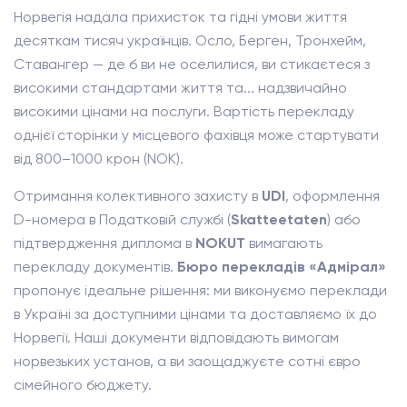
Норвегія надала прихисток та гідні умови життя
десяткам тисяч українців. Осло, Берген, Тронхейм,
Ставангер — де б ви не оселилися, ви стикаєтеся з
високими стандартами життя та... надзвичайно
високими цінами на послуги. Вартість перекладу
однієї сторінки у місцевого фахівця може стартувати
від 800–1000 крон (NOK).
Отримання колективного захисту в
UDI
, оформлення
D-номера в Податковій службі (
Skatteetaten
) або
підтвердження диплома в
NOKUT
вимагають
перекладу документів.
Бюро перекладів «Адмірал»
пропонує ідеальне рішення: ми виконуємо переклади
в Україні за доступними цінами та доставляємо їх до
Норвегії. Наші документи відповідають вимогам
норвезьких установ, а ви заощаджуєте сотні євро
сімейного бюджету.