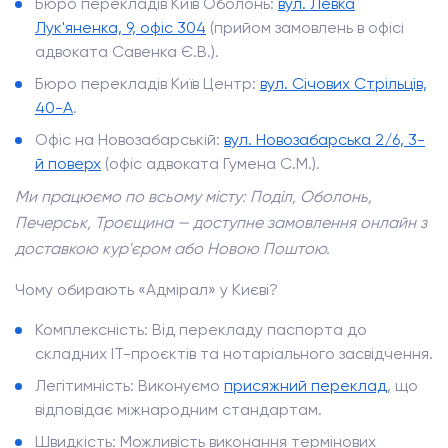
Бюро перекладів Київ Оболонь:
вул. Левка
Лук'яненка, 9, офіс 304
(прийом замовлень в офісі
адвоката Савенка Є.В.).
Бюро перекладів Київ Центр:
вул. Січових Стрільців,
40-А
.
Офіс на Новозабарській:
вул. Новозабарська 2/6, 3-
й поверх
(офіс адвоката Гумена С.М.).
Ми працюємо по всьому місту: Поділ, Оболонь,
Печерськ, Троєщина — доступне замовлення онлайн з
доставкою кур'єром або Новою Поштою.
Чому обирають «Адмірал» у Києві?
Комплексність: Від перекладу паспорта до
складних IT-проєктів та нотаріального засвідчення.
Легітимність: Виконуємо
присяжний переклад
, що
відповідає міжнародним стандартам.
Швидкість: Можливість виконання термінових