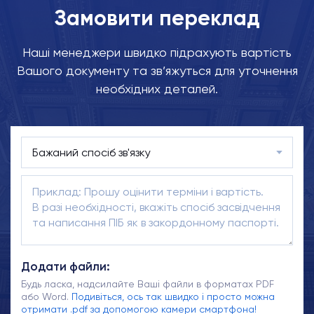
Замовити переклад
Наші менеджери швидко підрахують вартість
Вашого документу та зв’яжуться для уточнення
необхідних деталей.
Додати файли:
Будь ласка, надсилайте Ваші файли в форматах PDF
або Word.
Подивіться, ось так швидко і просто можна
отримати .pdf за допомогою камери смартфона!