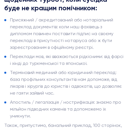
буде не кращим помічником:
Присяжний / акредитований або нотаріальний
переклад документів: коли наш фахівець з
дипломом повинен поставити підпис на своєму
перекладі в присутності нотаріуса або ж бути
зареєстрованим в офіційному реєстрі.
Переклади мов, які вважаються рідкісними: від фарсі
і хінді до туркменської та японської.
Терміновий медичний або юридичний переклад:
база профільних консультантів нам допоможе, від
лікарів і хірургів до юристів і адвокатів, що дозволяє
не гаяти зайвий час.
Апостиль / легалізація / нострифікація: знаємо про
мільйон підводних каменів та допоможемо їх
уникнути.
Також, припустимо, банальний приклад, 100 сторінок,