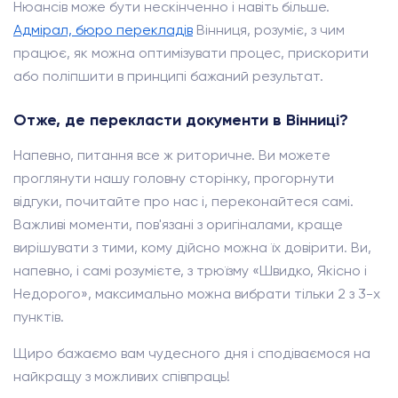
Нюансів може бути нескінченно і навіть більше.
Адмірал, бюро перекладів
Вінниця, розуміє, з чим
працює, як можна оптимізувати процес, прискорити
або поліпшити в принципі бажаний результат.
Отже, де перекласти документи в Вінниці?
Напевно, питання все ж риторичне. Ви можете
проглянути нашу головну сторінку, прогорнути
відгуки, почитайте про нас і, переконайтеся самі.
Важливі моменти, пов'язані з оригіналами, краще
вирішувати з тими, кому дійсно можна їх довірити. Ви,
напевно, і самі розумієте, з трюїзму «Швидко, Якісно і
Недорого», максимально можна вибрати тільки 2 з 3-х
пунктів.
Щиро бажаємо вам чудесного дня і сподіваємося на
найкращу з можливих співпраць!