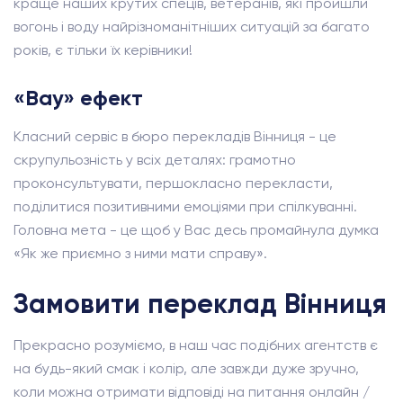
краще наших крутих спеців, ветеранів, які пройшли
вогонь і воду найрізноманітніших ситуацій за багато
років, є тільки їх керівники!
«Вау» ефект
Класний сервіс в бюро перекладів Вінниця - це
скрупульозність у всіх деталях: грамотно
проконсультувати, першокласно перекласти,
поділитися позитивними емоціями при спілкуванні.
Головна мета - це щоб у Вас десь промайнула думка
«Як же приємно з ними мати справу».
Замовити переклад Вінниця
Прекрасно розуміємо, в наш час подібних агентств є
на будь-який смак і колір, але завжди дуже зручно,
коли можна отримати відповіді на питання онлайн /