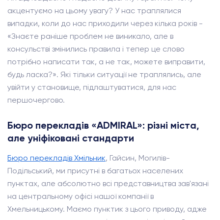
акцентуємо на цьому увагу? У нас траплялися
випадки, коли до нас приходили через кілька років -
«Знаєте раніше проблем не виникало, але в
консульстві змінились правила і тепер це слово
потрібно написати так, а не так, можете виправити,
будь ласка?». Які тільки ситуації не траплялись, але
увійти у становище, підлаштуватися, для нас
першочергово.
Бюро перекладів «ADMIRAL»: різні міста,
але уніфіковані стандарти
Бюро перекладів Хмільник
, Гайсин, Могилів-
Подільський, ми присутні в багатьох населених
пунктах, але абсолютно всі представництва зав'язані
на центральному офісі нашої компанії в
Хмельницькому. Маємо пунктик з цього приводу, адже