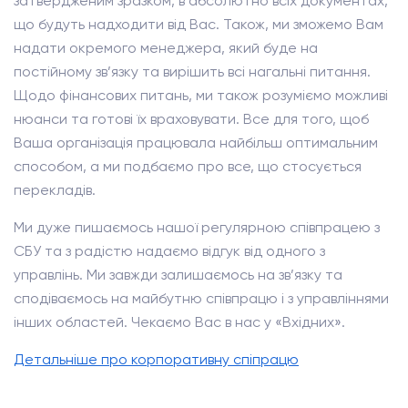
затвердженим зразком, в абсолютно всіх документах,
що будуть надходити від Вас. Також, ми зможемо Вам
надати окремого менеджера, який буде на
постійному зв’язку та вирішить всі нагальні питання.
Щодо фінансових питань, ми також розуміємо можливі
нюанси та готові їх враховувати. Все для того, щоб
Ваша організація працювала найбільш оптимальним
способом, а ми подбаємо про все, що стосується
перекладів.
Ми дуже пишаємось нашої регулярною співпрацею з
СБУ та з радістю надаємо відгук від одного з
управлінь. Ми завжди залишаємось на зв’язку та
сподіваємось на майбутню співпрацю і з управліннями
інших областей. Чекаємо Вас в нас у «Вхідних».
Детальніше про корпоративну спіпрацю