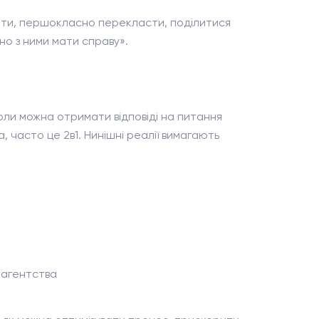
вати, першокласно перекласти, поділитися
но з ними мати справу».
коли можна отримати відповіді на питання
 часто це 2в1. Нинішні реалії вимагають
 агентства