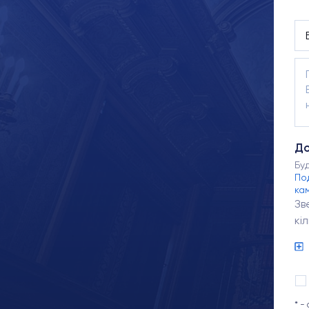
До
Бу
По
ка
Зв
кі
* -