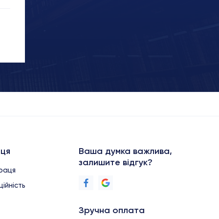
аця
Ваша думка важлива,
залишите відгук?
праця
ійність
Зручна оплата