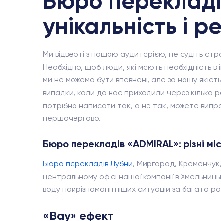
Бюро перекладі
унікальність і р
Ми відверті з нашою аудиторією, не судіть ст
Необхідно, щоб люди, які мають необхідність в
ми не можемо бути впевнені, але за нашу якіст
випадки, коли до нас приходили через кілька р
потрібно написати так, а не так, можете виправ
першочергово.
Бюро перекладів «ADMIRAL»: різні мі
Бюро перекладів Лубни
, Миргород, Кременчук,
центральному офісі нашої компанії в Хмельниць
воду найрізноманітніших ситуацій за багато років
«Вау» ефект