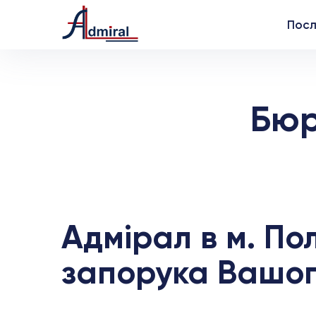
Посл
Бюр
Адмірал в м. По
запорука Вашого