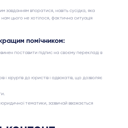
м завданням впоратися, навіть сусідка, яка
 нам цього не хотілося, фактична ситуація
 кращим помічником:
винен поставити підпис на своєму перекладі в
і хірургів до юристів і адвокатів, що дозволяє
ти.
ої юридичної тематики, зазвичай вважається