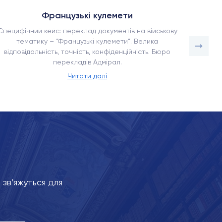
Французькі кулемети
Специфічний кейс: переклад документів на військову
Як наше
тематику – “Французькі кулемети”. Велика
в умо
відповідальність, точність, конфіденційність. Бюро
адаптац
перекладів Адмірал.
Читати далі
зв’яжуться для