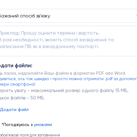
дати файли:
дь ласка, надсилайте Ваші файли в форматах PDF або Word.
дивіться, ось так швидко і просто можна отримати .pdf за допомо
мери смартфона!
ерніть увагу - максимальний розмір одного файлу 15 МБ,
лькох файлів - 50 МБ.
Додати файл
*Погоджуюсь з
умовами
 обов'язкові поля для заповнення