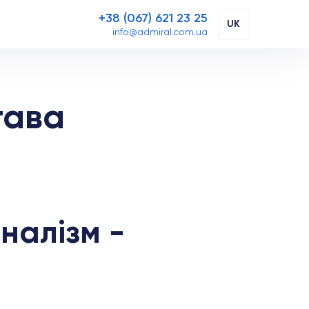
+38 (067) 621 23 25
UK
info@admiral.com.ua
тава
налізм -