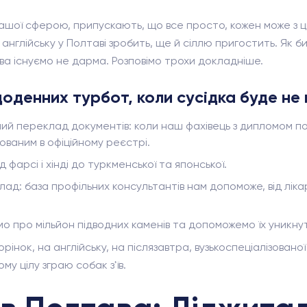
ашої сферою, припускають, що все просто, кожен може з ци
нглійську у Полтаві зробить, ще й сіллю пригостить. Як би
ва існуємо не дарма. Розповімо трохи докладніше.
оденних турбот, коли сусідка буде не
й переклад документів: коли наш фахівець з дипломом по
ваним в офіційному реєстрі.
 фарсі і хінді до туркменської та японської.
 база профільних консультантів нам допоможе, від лікарів 
ємо про мільйон підводних каменів та допоможемо їх уникну
рінок, на англійську, на післязавтра, вузькоспеціалізован
му цілу зграю собак з'їв.