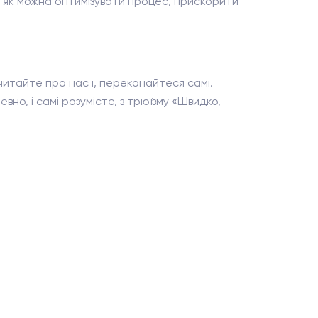
є, як можна оптимізувати процес, прискорити
читайте про нас і, переконайтеся самі.
вно, і самі розумієте, з трюїзму «Швидко,