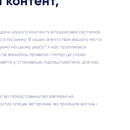
 контент,
видачі нашого контенту в пошукових системах.
 є на ринку. В інших агентствах вашого міста
туємо на цьому увагу? У нас траплялися
тві змінились правила і тепер це слово
 увійти у становище, підлаштуватися, для нас
 всі представництва зав'язані на
тих спеців, ветеранів, які пройшли вогонь і