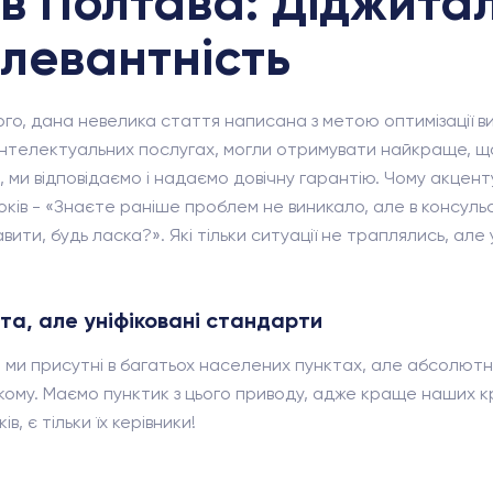
в Полтава: Діджитал
елевантність
рого, дана невелика стаття написана з метою оптимізації 
 інтелектуальних послугах, могли отримувати найкраще, що
ь, ми відповідаємо і надаємо довічну гарантію. Чому акцен
оків - «Знаєте раніше проблем не виникало, але в консульс
ити, будь ласка?». Які тільки ситуації не траплялись, але
ста, але уніфіковані стандарти
 ми присутні в багатьох населених пунктах, але абсолютно
кому. Маємо пунктик з цього приводу, адже краще наших кру
, є тільки їх керівники!