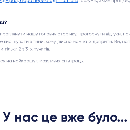
Адмірал, бюро перекладів Полтава
, розуміє, з чим працю
ві?
проглянути нашу головну сторінку, прогорнути відгуки, по
 вирішувати з тими, кому дійсно можна їх довірити. Ви, напе
тільки 2 з 3-х пунктів.
ся на найкращу з можливих співпраць!
У нас це вже було...