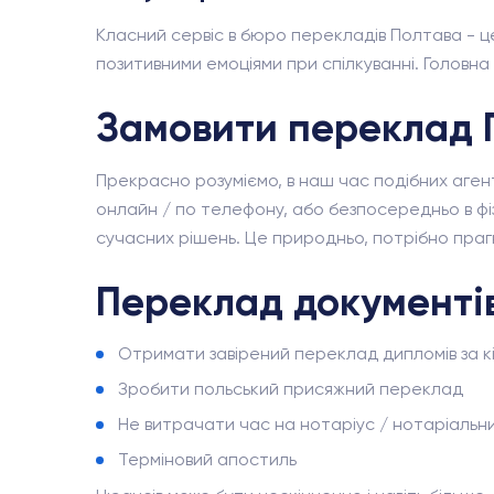
Класний сервіс в бюро перекладів Полтава - ц
позитивними емоціями при спілкуванні. Головн
Замовити переклад 
Прекрасно розуміємо, в наш час подібних агент
онлайн / по телефону, або безпосередньо в фіз
сучасних рішень. Це природньо, потрібно прагн
Переклад документів
Отримати завірений переклад дипломів за к
Зробити польський присяжний переклад
Не витрачати час на нотаріус / нотаріальн
Терміновий апостиль