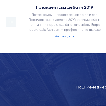
Президентські дебати 2019
сягом
Деталі кейсу — переклад матеріалів для
ка –
Президентських дебатів 2019: великий обсяг,
енням,
політичний переклад, багатомовність. Бюро
перекладів Адмірал — професійно та швидко.
Читати далі
Наші менеджер