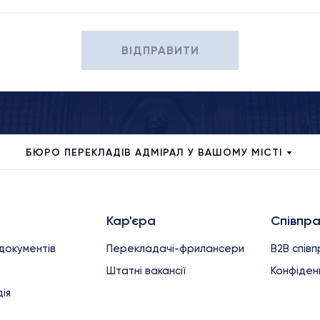
ВІДПРАВИТИ
БЮРО ПЕРЕКЛАДІВ АДМІРАЛ У ВАШОМУ МІСТІ
Кар'єра
Співпр
документів
Перекладачі-фрилансери
B2B спів
Штатні вакансії
Конфіденц
ія