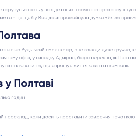
е скрупульозність у всіх деталях: грамотно проконсульту
а мета - це щоб у Вас десь промайнула думка «Як же приєм
Полтава
ств є на будь-який смак і колір, але завжди дуже зручно, 
ичному офісі, у випадку Адмірал, бюро перекладів Полтава,
ути втілювати те, що спрощує життя клієнта і компанії.
 у Полтаві
ілька годин
ий переклад, коли досить проставити завірення печаткою