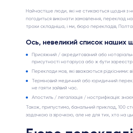
Найчастіше люди, які не стикаються щодня з н
погодиться виконати замовлення, переклад на а
трохи складніша, і ми, бюро перекладів, Полта
Ось, невеликий список наших щ
Присяжний / акредитований або нотаріальни
присутності нотаріуса або ж бути зареєстро
Переклади мов, які вважаються рідкісними: від
Терміновий медичний або юридичний переклад:
не гаяти зайвий час.
Апостиль / легалізація / нострифікація: зна
Також, припустимо, банальний приклад, 100 сто
задачкою із зірочкою, але не для тих, хто на цьо