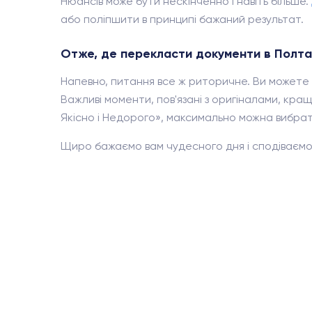
Нюансів може бути нескінченно і навіть більше.
або поліпшити в принципі бажаний результат.
Отже, де перекласти документи в Полта
Напевно, питання все ж риторичне. Ви можете 
Важливі моменти, пов'язані з оригіналами, краще
Якісно і Недорого», максимально можна вибрати 
Щиро бажаємо вам чудесного дня і сподіваємо