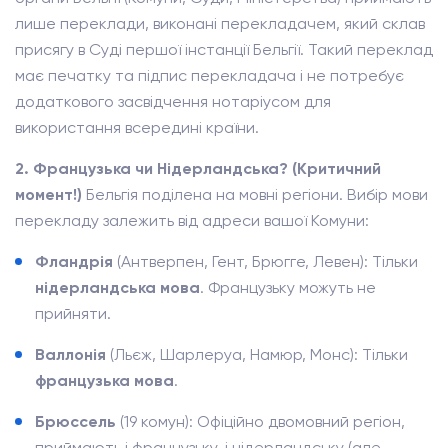
лише переклади, виконані перекладачем, який склав
присягу в Суді першої інстанції Бельгії. Такий переклад
має печатку та підпис перекладача і не потребує
додаткового засвідчення нотаріусом для
використання всередині країни.
2. Французька чи Нідерландська? (Критичний
момент!)
Бельгія поділена на мовні регіони. Вибір мови
перекладу залежить від адреси вашої Комуни:
Фландрія
(Антверпен, Гент, Брюгге, Левен): Тільки
нідерландська мова
. Французьку можуть не
прийняти.
Валлонія
(Льєж, Шарлеруа, Намюр, Монс): Тільки
французька мова
.
Брюссель
(19 комун): Офіційно двомовний регіон,
приймають і французьку, і нідерландську (але