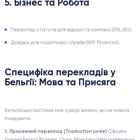
5. Бізнес та Робота
Переклад статутів для відкриття компанії (SRL/BV).
Довідки для податкової служби (SPF Finances).
Специфіка перекладів у
Бельгії: Мова та Присяга
Бельгійська система має суворі вимоги, які не можна
ігнорувати.
1. Присяжний переклад (Traduction jurée)
Офіційні
органи Бельгії (Комуни, Суди, Міністерства) приймають