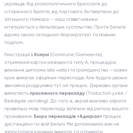
українців. Від космополітичного Брюсселя до
історичного Брюгге, від портового Антверпена до
затишного Намюра — наші співвітчизники
інтегруються у бельгійське суспільство. Проте Бельгія
відома своєю складною бюрократією та мовним
поділом.
Реєстрація в
Комуні
(Commune/Gemeente),
отримання картки резидента типу А, процедура
визнання диплома або набуття громадянства — кожен
крок вимагає офіційних перекладів. Але будьте уважні:
звичайна роздруківка тут не працює. Державні органи
вимагають
присяжного перекладу
(Traduction jurée /
Beëdigde vertaling). До того ж, вкрай важливо обрати
правильну мову перекладу залежно від регіону вашого
проживання.
Бюро перекладів «Адмірал»
працює
дистанційно по всій Бельгії. Ми допоможемо вам не
заплутатися в мовних вимогах та отримати