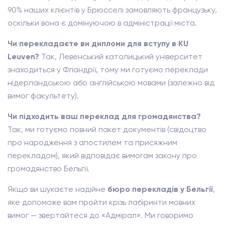
90% наших клієнтів у Брюсселі замовляють французьку,
оскільки вона є домінуючою в адміністрації міста.
Чи перекладаєте ви дипломи для вступу в KU
Leuven?
Так, Левенський католицький університет
знаходиться у Фландрії, тому ми готуємо переклади
нідерландською або англійською мовами (залежно від
вимог факультету).
Чи підходить ваш переклад для громадянства?
Так, ми готуємо повний пакет документів (свідоцтво
про народження з апостилем та присяжним
перекладом), який відповідає вимогам закону про
громадянство Бельгії.
Якщо ви шукаєте надійне
бюро перекладів у Бельгії
,
яке допоможе вам пройти крізь лабіринти мовних
вимог — звертайтеся до «Адмірал». Ми говоримо