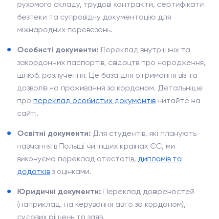
рухомого складу, трудові контракти, сертифікати
безпеки та супровідну документацію для
міжнародних перевезень.
Особисті документи:
Переклад внутрішніх та
закордонних паспортів, свідоцтв про народження,
шлюб, розлучення. Це база для отримання віз та
дозволів на проживання за кордоном. Детальніше
про
переклад особистих документів
читайте на
сайті.
Освітні документи:
Для студентів, які планують
навчання в Польщі чи інших країнах ЄС, ми
виконуємо переклад атестатів,
дипломів та
додатків
з оцінками.
Юридичні документи:
Переклад довіреностей
(наприклад, на керування авто за кордоном),
судових рішень та заяв.