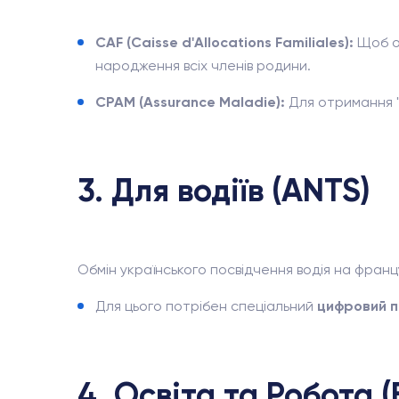
CAF (Caisse d'Allocations Familiales):
Щоб от
народження всіх членів родини.
CPAM (Assurance Maladie):
Для отримання "C
3. Для водіїв (ANTS)
Обмін українського посвідчення водія на фра
Для цього потрібен спеціальний
цифровий 
4. Освіта та Робота 