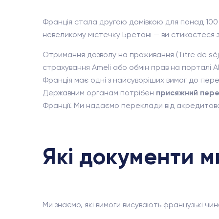
Франція стала другою домівкою для понад 100 т
невеликому містечку Бретані — ви стикаєтеся
Отримання дозволу на проживання (Titre de sé
страхування Ameli або обмін прав на порталі 
Франція має одні з найсуворіших вимог до пере
Державним органам потрібен
присяжний пер
Франції. Ми надаємо переклади від акредитован
Які документи 
Ми знаємо, які вимоги висувають французькі чи