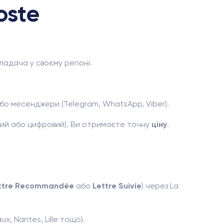
oste
адача у своєму регіоні.
 або месенджери (Telegram, WhatsApp, Viber).
ий або цифровий). Ви отримаєте точну
ціну
.
ttre Recommandée
або
Lettre Suivie
) через La
, Nantes, Lille тощо).