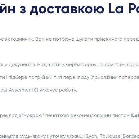
н з доставкою La P
є як годинник. Вам не потрібно шукати присяжного перекл
кани документів. Надішліть їх через форму на сайті, e-mail
и і підбере потрібний тип перекладу (присяжний паперов
ur Assermenté) виконує роботу.
реклад з "мокрою" печаткою рекомендованим листом (
Le
ьку в будь-якому куточку Франції (Lyon, Toulouse, Bordeaux