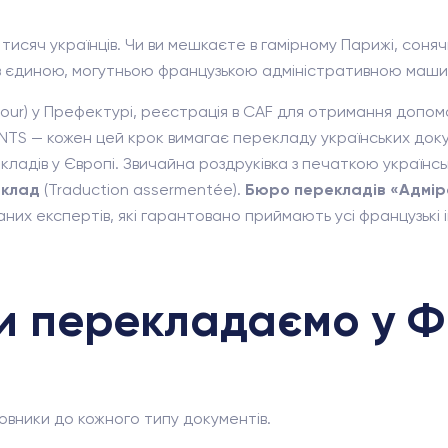
исяч українців. Чи ви мешкаєте в гамірному Парижі, сонячн
 з єдиною, могутньою французькою адміністративною маш
jour) у Префектурі, реєстрація в CAF для отримання доп
ANTS — кожен цей крок вимагає перекладу українських док
кладів у Європі. Звичайна роздруківка з печаткою українс
еклад
(Traduction assermentée).
Бюро перекладів «Адмір
их експертів, які гарантовано приймають усі французькі і
ми перекладаємо у Ф
новники до кожного типу документів.