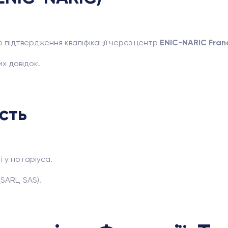
о підтвердження кваліфікації через центр
ENIC-NARIC Fran
х довідок.
ість
 у нотаріуса.
SARL, SAS).