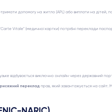
римати допомогу на житло (APL) або виплати на дітей, п
arte Vitale" (медичної картки) потрібні переклади паспор
нцузьке відбувається виключно онлайн через державний по
присяжний переклад
прав, який завантажується на сайт. М
(ENIC-NARIC)