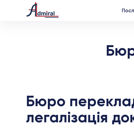
Посл
Бюр
Бюро переклад
легалізація до