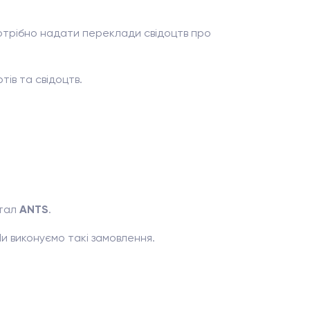
отрібно надати переклади свідоцтв про
тів та свідоцтв.
ртал
ANTS
.
и виконуємо такі замовлення.