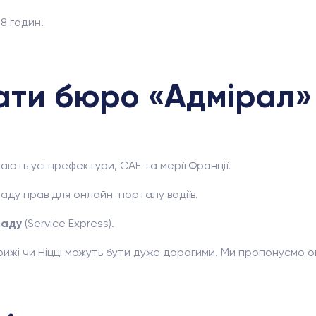
8 годин.
ати бюро «Адмірал»
ють усі префектури, CAF та мерії Франції.
аду прав для онлайн-порталу водіїв.
ладу
(Service Express).
жі чи Ніцці можуть бути дуже дорогими. Ми пропонуємо опт