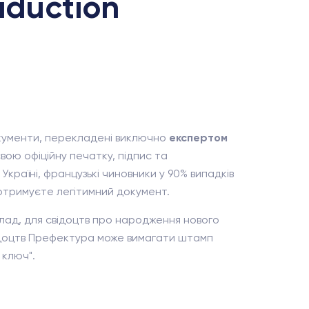
aduction
 документи, перекладені виключно
експертом
вою офіційну печатку, підпис та
країні, французькі чиновники у 90% випадків
 отримуєте легітимний документ.
лад, для свідоцтв про народження нового
відоцтв Префектура може вимагати штамп
 ключ".