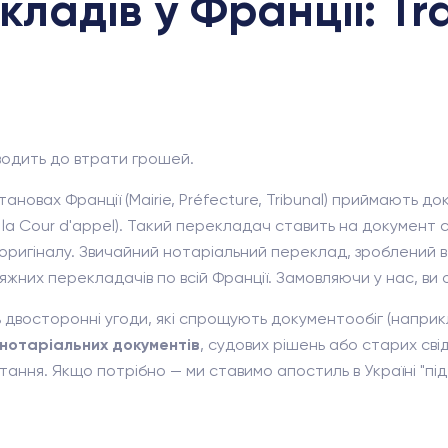
ладів у Франції: Tr
водить до втрати грошей.
тановах Франції (Mairie, Préfecture, Tribunal) приймають
 la Cour d'appel). Такий перекладач ставить на документ с
ригіналу. Звичайний нотаріальний переклад, зроблений в У
жних перекладачів по всій Франції. Замовляючи у нас, ви
 двосторонні угоди, які спрощують документообіг (наприк
нотаріальних документів
, судових рішень або старих с
ння. Якщо потрібно — ми ставимо апостиль в Україні "під