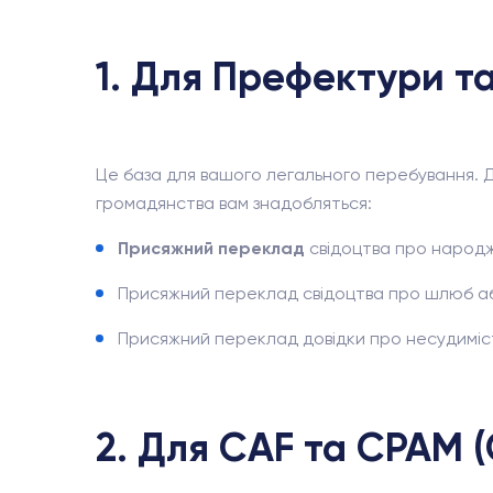
1. Для Префектури та 
Це база для вашого легального перебування. Д
громадянства вам знадобляться:
Присяжний переклад
свідоцтва про народже
Присяжний переклад свідоцтва про шлюб а
Присяжний переклад довідки про несудимість (
2. Для CAF та CPAM 