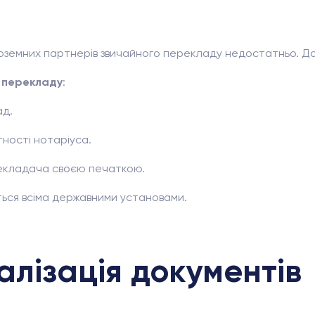
ноземних партнерів звичайного перекладу недостатньо. До
 перекладу
:
ад.
тності нотаріуса.
рекладача своєю печаткою.
ься всіма державними установами.
алізація документів