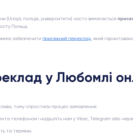
ни (Urząd, поліція, університети) часто вимагається
прися
юсту Польщі.
ожемо забезпечити
присяжний переклад
, який гарантован
реклад у Любомлі о
жлива, тому спростили процес замовлення:
нта телефоном і надішліть нам у Viber, Telegram або чере
ь та терміни.