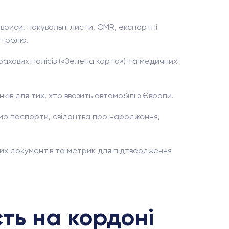
ойси, пакувальні листи, CMR, експортні
нтролю.
ахових полісів («Зелена карта») та медичних
ків для тих, хто ввозить автомобілі з Європи.
ємо паспорти, свідоцтва про народження,
их документів та метрик для підтвердження
сть на кордоні