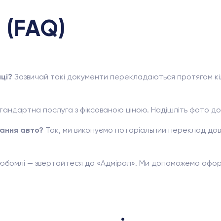
 (FAQ)
ці?
Зазвичай такі документи перекладаються протягом кіль
тандартна послуга з фіксованою ціною. Надішліть фото д
вання авто?
Так, ми виконуємо нотаріальний переклад дові
юбомлі — звертайтеся до «Адмірал». Ми допоможемо офор