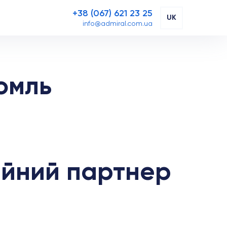
+38 (067) 621 23 25
UK
info@admiral.com.ua
омль
ійний партнер