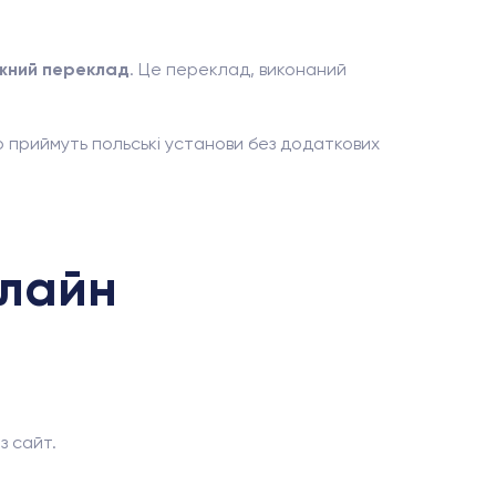
жний переклад
. Це переклад, виконаний
о приймуть польські установи без додаткових
нлайн
з сайт.