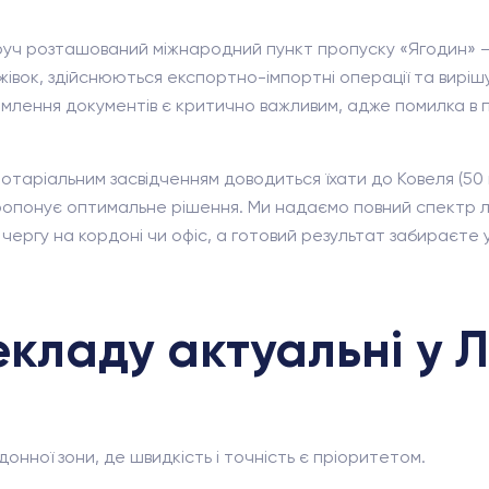
оруч розташований міжнародний пункт пропуску «Ягодин» 
івок, здійснюються експортно-імпортні операції та вирішую
рмлення документів є критично важливим, адже помилка в
таріальним засвідченням доводиться їхати до Ковеля (50 
опонує оптимальне рішення. Ми надаємо повний спектр лін
ргу на кордоні чи офіс, а готовий результат забираєте у 
екладу актуальні у 
нної зони, де швидкість і точність є пріоритетом.