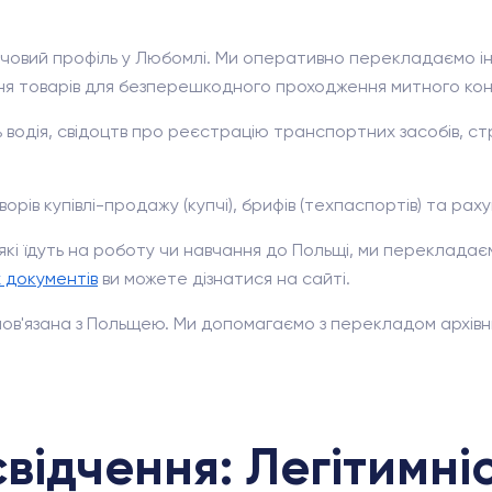
овий профіль у Любомлі. Ми оперативно перекладаємо інв
ння товарів для безперешкодного проходження митного ко
водія, свідоцтв про реєстрацію транспортних засобів, стр
ів купівлі-продажу (купчі), брифів (техпаспортів) та рахун
 які їдуть на роботу чи навчання до Польщі, ми переклада
 документів
ви можете дізнатися на сайті.
в'язана з Польщею. Ми допомагаємо з перекладом архівн
відчення: Легітимні