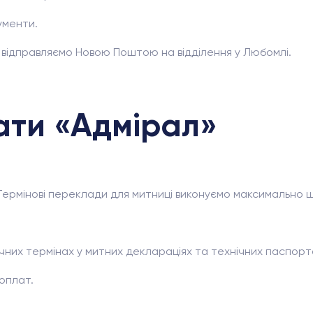
ументи.
 відправляємо Новою Поштою на відділення у Любомлі.
ати «Адмірал»
. Термінові переклади для митниці виконуємо максимально 
чних термінах у митних деклараціях та технічних паспорт
доплат.