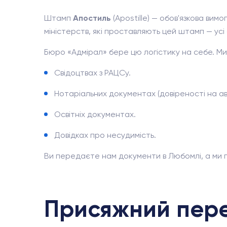
Штамп
Апостиль
(Apostille) — обов'язкова вим
міністерств, які проставляють цей штамп — усі
Бюро «Адмірал» бере цю логістику на себе. 
Свідоцтвах з РАЦСу.
Нотаріальних документах (довіреності на ав
Освітніх документах.
Довідках про несудимість.
Ви передаєте нам документи в Любомлі, а ми п
Присяжний пере