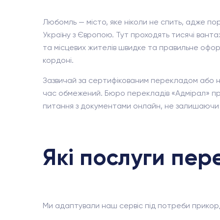
Любомль — місто, яке ніколи не спить, адже п
Україну з Європою. Тут проходять тисячі вантаж
та місцевих жителів швидке та правильне офо
кордоні.
Зазвичай за сертифікованим перекладом або но
час обмежений. Бюро перекладів «Адмірал» пр
питання з документами онлайн, не залишаючи че
Які послуги пер
Ми адаптували наш сервіс під потреби прикордо