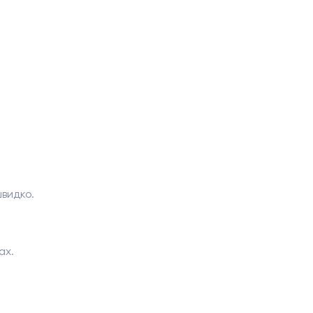
швидко.
ах.