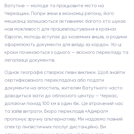
Ватутіне — молоде та працьовите місто на
Черкащині. Попри зміни в економіці регіону, його
мешканці залишаються активними: багато хто шукає
нові можливості для працевлаштування в країнах
Європи, молодь вступає до іноземних вишів, а родини
оформлюють документи для виїзду за кордон. Усі ці
кроки починаються з одного — якісного перекладу та
легалізації документів.
Однак географія створює певні виклики. Щоб знайти
сертифікованого перекладача або подати
документи на апостиль, жителям Ватутіного часто
доводиться їхати до обласного центру — Черкас,
долаючи понад 100 км в один бік. Це втрачений час
та зайві витрати. Бюро перекладів «Адмірал»
пропонує зручну альтернативу. Ми надаємо повний
спектр лінгвістичних послуг дистанційно. Ви