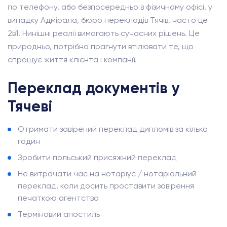
по телефону, або безпосередньо в фізичному офісі, у
випадку Адмірала, бюро перекладів Тячів, часто це
2в1. Нинішні реалії вимагають сучасних рішень. Це
природньо, потрібно прагнути втілювати те, що
спрощує життя клієнта і компанії.
Переклад документів у
Тячеві
Отримати завірений переклад дипломів за кілька
годин
Зробити польський присяжний переклад
Не витрачати час на нотаріус / нотаріальний
переклад, коли досить проставити завірення
печаткою агентства
Терміновий апостиль