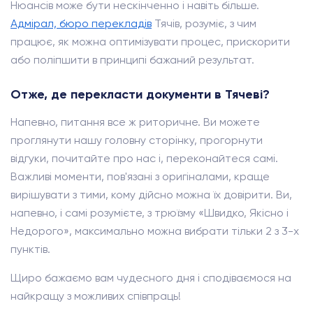
Нюансів може бути нескінченно і навіть більше.
Адмірал, бюро перекладів
Тячів, розуміє, з чим
працює, як можна оптимізувати процес, прискорити
або поліпшити в принципі бажаний результат.
Отже, де перекласти документи в Тячеві?
Напевно, питання все ж риторичне. Ви можете
проглянути нашу головну сторінку, прогорнути
відгуки, почитайте про нас і, переконайтеся самі.
Важливі моменти, пов'язані з оригіналами, краще
вирішувати з тими, кому дійсно можна їх довірити. Ви,
напевно, і самі розумієте, з трюїзму «Швидко, Якісно і
Недорого», максимально можна вибрати тільки 2 з 3-х
пунктів.
Щиро бажаємо вам чудесного дня і сподіваємося на
найкращу з можливих співпраць!