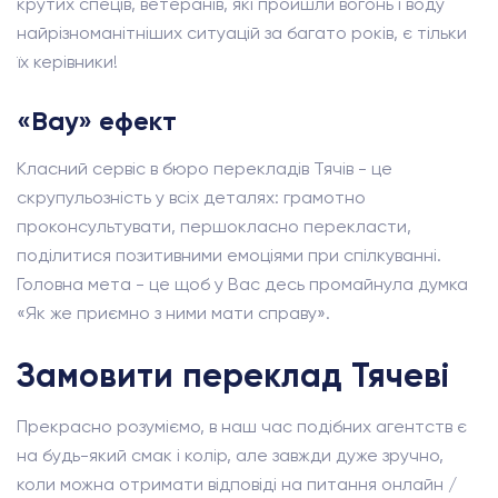
крутих спеців, ветеранів, які пройшли вогонь і воду
найрізноманітніших ситуацій за багато років, є тільки
їх керівники!
«Вау» ефект
Класний сервіс в бюро перекладів Тячів - це
скрупульозність у всіх деталях: грамотно
проконсультувати, першокласно перекласти,
поділитися позитивними емоціями при спілкуванні.
Головна мета - це щоб у Вас десь промайнула думка
«Як же приємно з ними мати справу».
Замовити переклад Тячеві
Прекрасно розуміємо, в наш час подібних агентств є
на будь-який смак і колір, але завжди дуже зручно,
коли можна отримати відповіді на питання онлайн /