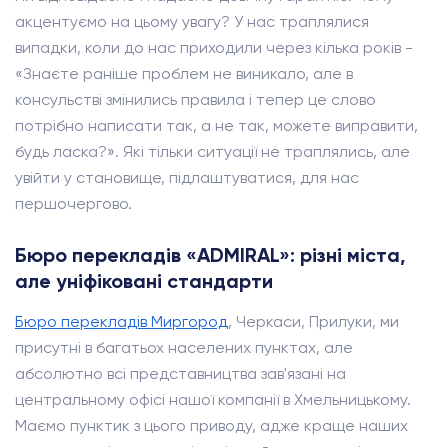
акцентуємо на цьому увагу? У нас траплялися
випадки, коли до нас приходили через кілька років -
«Знаєте раніше проблем не виникало, але в
консульстві змінились правила і тепер це слово
потрібно написати так, а не так, можете виправити,
будь ласка?». Які тільки ситуації не траплялись, але
увійти у становище, підлаштуватися, для нас
першочергово.
Бюро перекладів «ADMIRAL»: різні міста,
але уніфіковані стандарти
Бюро перекладів Миргород
, Черкаси, Прилуки, ми
присутні в багатьох населених пунктах, але
абсолютно всі представництва зав'язані на
центральному офісі нашої компанії в Хмельницькому.
Маємо пунктик з цього приводу, адже краще наших