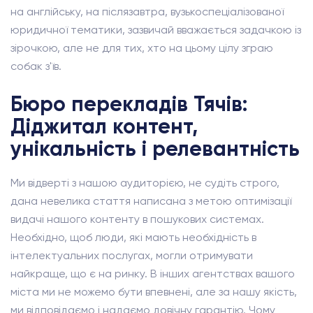
на англійську, на післязавтра, вузькоспеціалізованої
юридичної тематики, зазвичай вважається задачкою із
зірочкою, але не для тих, хто на цьому цілу зграю
собак з'їв.
Бюро перекладів Тячів:
Діджитал контент,
унікальність і релевантність
Ми відверті з нашою аудиторією, не судіть строго,
дана невелика стаття написана з метою оптимізації
видачі нашого контенту в пошукових системах.
Необхідно, щоб люди, які мають необхідність в
інтелектуальних послугах, могли отримувати
найкраще, що є на ринку. В інших агентствах вашого
міста ми не можемо бути впевнені, але за нашу якість,
ми відповідаємо і надаємо довічну гарантію. Чому