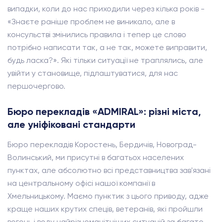
випадки, коли до нас приходили через кілька років -
«Знаєте раніше проблем не виникало, але в
консульстві змінились правила і тепер це слово
потрібно написати так, а не так, можете виправити,
будь ласка?». Які тільки ситуації не траплялись, але
увійти у становище, підлаштуватися, для нас
першочергово.
Бюро перекладів «ADMIRAL»: різні міста,
але уніфіковані стандарти
Бюро перекладів Коростень, Бердичів, Новоград-
Волинський, ми присутні в багатьох населених
пунктах, але абсолютно всі представництва зав'язані
на центральному офісі нашої компанії в
Хмельницькому. Маємо пунктик з цього приводу, адже
краще наших крутих спеців, ветеранів, які пройшли
вогонь і воду найрізноманітніших ситуацій за багато