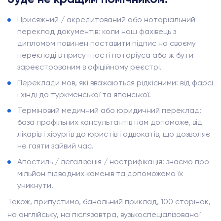
Присяжний / акредитований або нотаріальний
переклад документів: коли наш фахівець з
дипломом повинен поставити підпис на своєму
перекладі в присутності нотаріуса або ж бути
зареєстрованим в офіційному реєстрі.
Переклади мов, які вважаються рідкісними: від фарсі
і хінді до туркменської та японської.
Терміновий медичний або юридичний переклад:
база профільних консультантів нам допоможе, від
лікарів і хірургів до юристів і адвокатів, що дозволяє
не гаяти зайвий час.
Апостиль / легалізація / нострифікація: знаємо про
мільйон підводних каменів та допоможемо їх
уникнути.
Також, припустимо, банальний приклад, 100 сторінок,
на англійську, на післязавтра, вузькоспеціалізованої