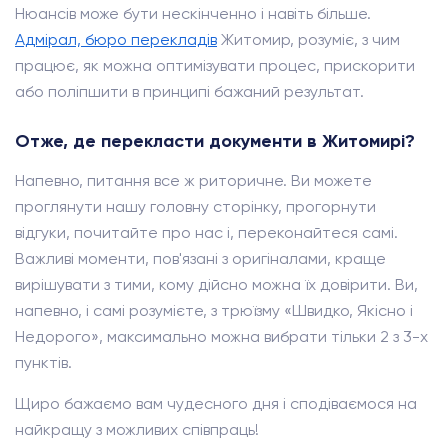
Нюансів може бути нескінченно і навіть більше.
Адмірал, бюро перекладів
Житомир, розуміє, з чим
працює, як можна оптимізувати процес, прискорити
або поліпшити в принципі бажаний результат.
Отже, де перекласти документи в Житомирі?
Напевно, питання все ж риторичне. Ви можете
проглянути нашу головну сторінку, прогорнути
відгуки, почитайте про нас і, переконайтеся самі.
Важливі моменти, пов'язані з оригіналами, краще
вирішувати з тими, кому дійсно можна їх довірити. Ви,
напевно, і самі розумієте, з трюїзму «Швидко, Якісно і
Недорого», максимально можна вибрати тільки 2 з 3-х
пунктів.
Щиро бажаємо вам чудесного дня і сподіваємося на
найкращу з можливих співпраць!