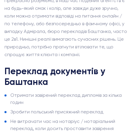
Прекрасно розуміємо, в наш час подібних агентств є
на будь-який смак і колір, але завжди дуже зручно,
коли можна отримати відповіді на питання онлайн /
по телефону, або безпосередньо в фізичному офісі, у
випадку Адмірала, бюро перекладів Баштанка, часто
це 2в1. Нинішні реалії вимагають сучасних рішень. Це
природньо, потрібно прагнути втілювати те, що
спрощує життя клієнта і компанії.
Переклад документів у
Баштанка
Отримати завірений переклад дипломів за кілька
годин
Зробити польський присяжний переклад
Не витрачати час на нотаріус / нотаріальний
переклад, коли досить проставити завірення