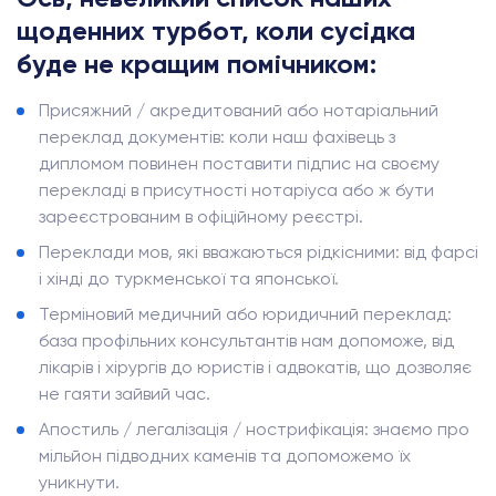
щоденних турбот, коли сусідка
буде не кращим помічником:
Присяжний / акредитований або нотаріальний
переклад документів: коли наш фахівець з
дипломом повинен поставити підпис на своєму
перекладі в присутності нотаріуса або ж бути
зареєстрованим в офіційному реєстрі.
Переклади мов, які вважаються рідкісними: від фарсі
і хінді до туркменської та японської.
Терміновий медичний або юридичний переклад:
база профільних консультантів нам допоможе, від
лікарів і хірургів до юристів і адвокатів, що дозволяє
не гаяти зайвий час.
Апостиль / легалізація / нострифікація: знаємо про
мільйон підводних каменів та допоможемо їх
уникнути.