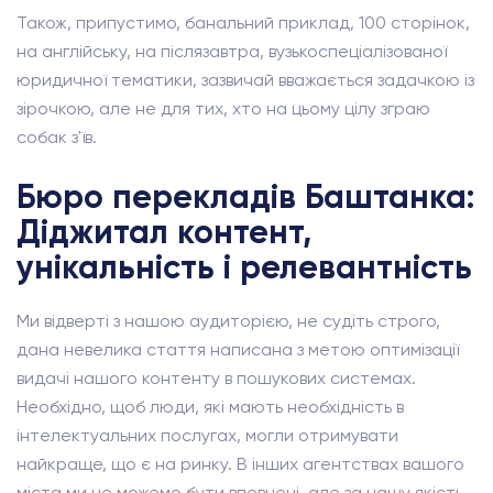
Також, припустимо, банальний приклад, 100 сторінок,
на англійську, на післязавтра, вузькоспеціалізованої
юридичної тематики, зазвичай вважається задачкою із
зірочкою, але не для тих, хто на цьому цілу зграю
собак з'їв.
Бюро перекладів Баштанка:
Діджитал контент,
унікальність і релевантність
Ми відверті з нашою аудиторією, не судіть строго,
дана невелика стаття написана з метою оптимізації
видачі нашого контенту в пошукових системах.
Необхідно, щоб люди, які мають необхідність в
інтелектуальних послугах, могли отримувати
найкраще, що є на ринку. В інших агентствах вашого
міста ми не можемо бути впевнені, але за нашу якість,