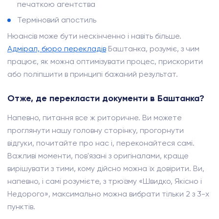
печаткою агентства
Терміновий апостиль
Нюансів може бути нескінченно і навіть більше.
Адмірал, бюро перекладів
Баштанка, розуміє, з чим
працює, як можна оптимізувати процес, прискорити
або поліпшити в принципі бажаний результат.
Отже, де перекласти документи в Баштанка?
Напевно, питання все ж риторичне. Ви можете
проглянути нашу головну сторінку, прогорнути
відгуки, почитайте про нас і, переконайтеся самі.
Важливі моменти, пов'язані з оригіналами, краще
вирішувати з тими, кому дійсно можна їх довірити. Ви,
напевно, і самі розумієте, з трюїзму «Швидко, Якісно і
Недорого», максимально можна вибрати тільки 2 з 3-х
пунктів.