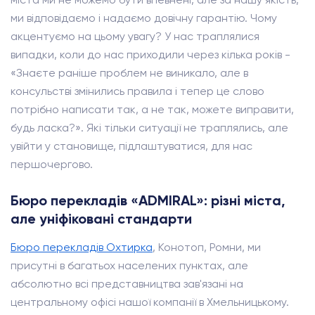
ми відповідаємо і надаємо довічну гарантію. Чому
акцентуємо на цьому увагу? У нас траплялися
випадки, коли до нас приходили через кілька років -
«Знаєте раніше проблем не виникало, але в
консульстві змінились правила і тепер це слово
потрібно написати так, а не так, можете виправити,
будь ласка?». Які тільки ситуації не траплялись, але
увійти у становище, підлаштуватися, для нас
першочергово.
Бюро перекладів «ADMIRAL»: різні міста,
але уніфіковані стандарти
Бюро перекладів Охтирка
, Конотоп, Ромни, ми
присутні в багатьох населених пунктах, але
абсолютно всі представництва зав'язані на
центральному офісі нашої компанії в Хмельницькому.