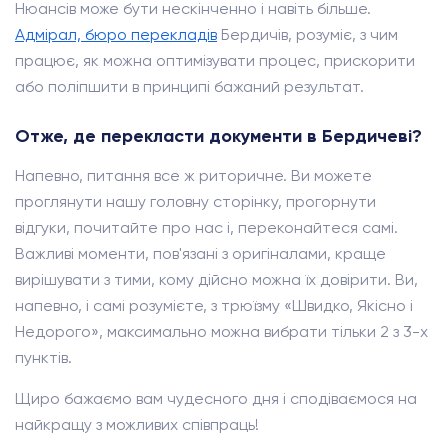
Нюансів може бути нескінченно і навіть більше.
Адмірал, бюро перекладів
Бердичів, розуміє, з чим
працює, як можна оптимізувати процес, прискорити
або поліпшити в принципі бажаний результат.
Отже, де перекласти документи в Бердичеві?
Напевно, питання все ж риторичне. Ви можете
проглянути нашу головну сторінку, прогорнути
відгуки, почитайте про нас і, переконайтеся самі.
Важливі моменти, пов'язані з оригіналами, краще
вирішувати з тими, кому дійсно можна їх довірити. Ви,
напевно, і самі розумієте, з трюїзму «Швидко, Якісно і
Недорого», максимально можна вибрати тільки 2 з 3-х
пунктів.
Щиро бажаємо вам чудесного дня і сподіваємося на
найкращу з можливих співпраць!