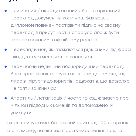
Присяжний / акредитований або нотаріальний
переклад документів: коли наш фахівець з
дипломом повинен поставити підпис на своєму
перекладі в присутності нотаріуса або ж бути
зареєстрованим в офіційному реєстрі.
Переклади мов, які вважаються рідкісними: від фарсі
і хінді до туркменської та японської.
Терміновий медичний або юридичний переклад:
база профільних консультантів нам допоможе, від
лікарів і хірургів до юристів і адвокатів, що дозволяє
не гаяти зайвий час.
Апостиль / легалізація / нострифікація: знаємо про
мільйон підводних каменів та допоможемо їх
уникнути.
Також, припустимо, банальний приклад, 100 сторінок,
на англійську, на післязавтра, вузькоспеціалізованої