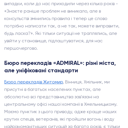
випадки, коли до нас приходили через кілька років -
«Знаєте раніше проблем не виникало, але в
консульстві змінились правила і тепер це слово
потрібно написати так, а не так, можете виправити,
будь ласка?». Які тільки ситуації не траплялись, але
увійти у становище, підлаштуватися, для нас
першочергово.
Бюро перекладів «ADMIRAL»: різні міста,
але уніфіковані стандарти
Бюро перекладів Житомир
, Вінниця, Хмільник, ми
присутні в багатьох населених пунктах, але
абсолютно всі представництва зав'язані на
центральному офісі нашої компанії в Хмельницькому.
Маємо пунктик з цього приводу, адже краще наших
крутих спеців, ветеранів, які пройшли вогонь і воду
найрізноманітніших ситуацій за багато років, є тільки