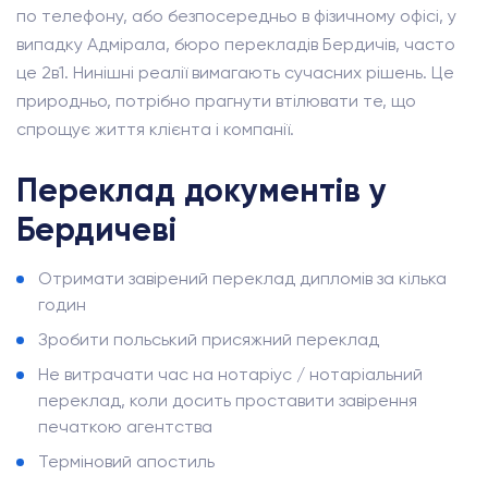
по телефону, або безпосередньо в фізичному офісі, у
випадку Адмірала, бюро перекладів Бердичів, часто
це 2в1. Нинішні реалії вимагають сучасних рішень. Це
природньо, потрібно прагнути втілювати те, що
спрощує життя клієнта і компанії.
Переклад документів у
Бердичеві
Отримати завірений переклад дипломів за кілька
годин
Зробити польський присяжний переклад
Не витрачати час на нотаріус / нотаріальний
переклад, коли досить проставити завірення
печаткою агентства
Терміновий апостиль