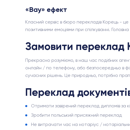
«Вау» ефект
Класний сервіс в бюро перекладів Корець - це
позитивними емоціями при спілкуванні. Головн
Замовити переклад 
Прекрасно розуміємо, в наш час подібних агент
онлайн / по телефону, або безпосередньо в фіз
сучасних рішень. Це природньо, потрібно прагн
Переклад документів
Отримати завірений переклад дипломів за к
Зробити польський присяжний переклад
Не витрачати час на нотаріус / нотаріальн