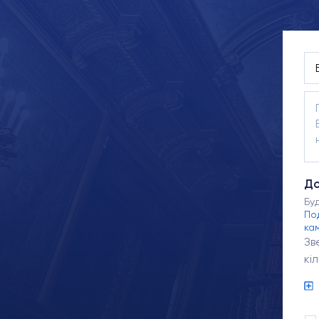
До
Бу
По
ка
Зв
кі