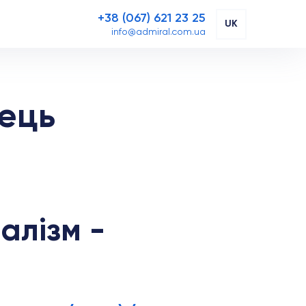
+38 (067) 621 23 25
UK
info@admiral.com.ua
ець
алізм -