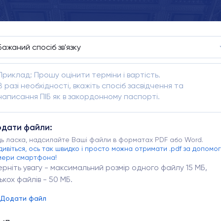
дати файли:
дь ласка, надсилайте Ваші файли в форматах PDF або Word.
дивіться, ось так швидко і просто можна отримати .pdf за допомо
мери смартфона!
ерніть увагу - максимальний розмір одного файлу 15 МБ,
лькох файлів - 50 МБ.
Додати файл