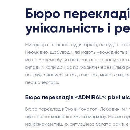
Бюро перекладів
унікальність і р
Ми відверті з нашою аудиторією, не судіть ст
Необхідно, щоб люди, які мають необхідність в
ми не можемо бути впевнені, але за нашу якіст
випадки, коли до нас приходили через кілька р
потрібно написати так, а не так, можете виправ
першочергово.
Бюро перекладів «ADMIRAL»: різні мі
Бюро перекладів Глухів, Конотоп, Лебедин, ми
офісі нашої компанії в Хмельницькому. Маємо пу
найрізноманітніших ситуацій за багато років, є т