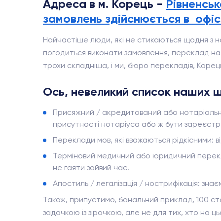
Адреса в м. Корець -
Рівненськ
замовлень здійснюється в офіс
Найчастіше люди, які не стикаються щодня з н
погодиться виконати замовлення, переклад на а
трохи складніша, і ми, бюро перекладів, Корец
Ось, невеликий список наших щ
Присяжний / акредитований або нотаріальни
присутності нотаріуса або ж бути зареєстро
Переклади мов, які вважаються рідкісними: від
Терміновий медичний або юридичний переклад:
не гаяти зайвий час.
Апостиль / легалізація / нострифікація: зна
Також, припустимо, банальний приклад, 100 сто
задачкою із зірочкою, але не для тих, хто на цьо