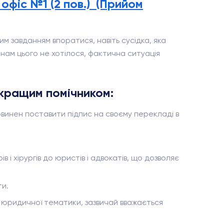
1 офіс №1 (2 пов.) (Прийом
м завданням впоратися, навіть сусідка, яка
 нам цього не хотілося, фактична ситуація
 кращим помічником:
винен поставити підпис на своєму перекладі в
і хірургів до юристів і адвокатів, що дозволяє
ти.
ої юридичної тематики, зазвичай вважається