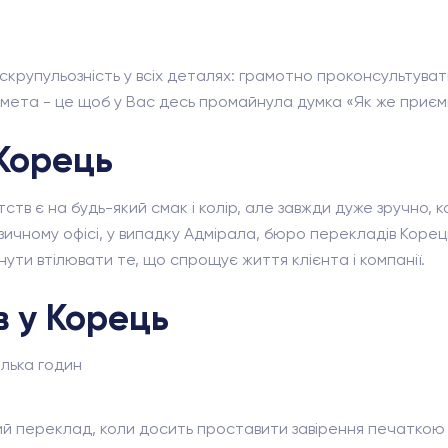
 скрупульозність у всіх деталях: грамотно проконсультув
а мета - це щоб у Вас десь промайнула думка «Як же приєм
Корець
ств є на будь-який смак і колір, але завжди дуже зручно, 
ичному офісі, у випадку Адмірала, бюро перекладів Корець,
ути втілювати те, що спрощує життя клієнта і компанії.
 у Корець
ілька годин
ий переклад, коли досить проставити завірення печаткою