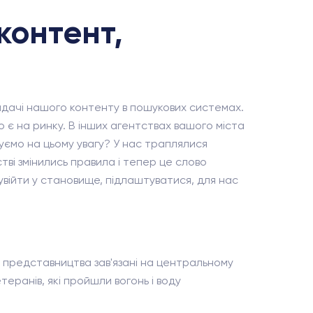
контент,
видачі нашого контенту в пошукових системах.
 є на ринку. В інших агентствах вашого міста
туємо на цьому увагу? У нас траплялися
тві змінились правила і тепер це слово
 увійти у становище, підлаштуватися, для нас
і представництва зав'язані на центральному
теранів, які пройшли вогонь і воду