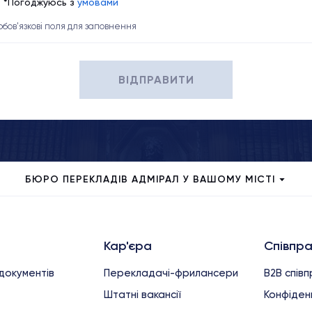
*Погоджуюсь з
умовами
 обов'язкові поля для заповнення
ВІДПРАВИТИ
БЮРО ПЕРЕКЛАДІВ АДМІРАЛ У ВАШОМУ МІСТІ
Кар'єра
Співпр
документів
Перекладачі-фрилансери
B2B спів
Штатні вакансії
Конфіденц