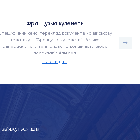
Французькі кулемети
Специфічний кейс: переклад документів на військову
Як наше
тематику – “Французькі кулемети”. Велика
в умо
відповідальність, точність, конфіденційність. Бюро
адаптац
перекладів Адмірал.
Читати далі
зв’яжуться для