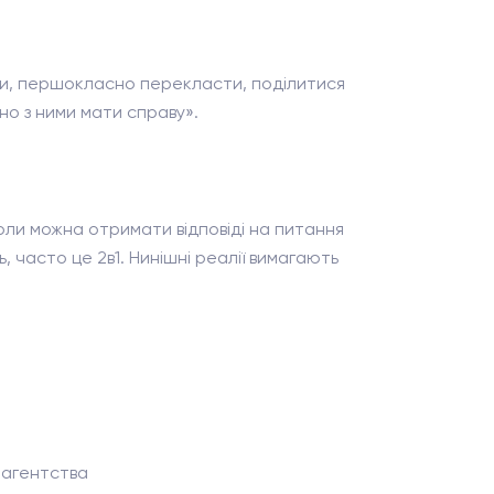
ати, першокласно перекласти, поділитися
но з ними мати справу».
коли можна отримати відповіді на питання
 часто це 2в1. Нинішні реалії вимагають
 агентства