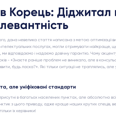
 Корець: Діджитал 
елевантність
рого, дана невелика стаття написана з метою оптимізації 
 інтелектуальних послугах, могли отримувати найкраще, що
ь, ми відповідаємо і надаємо довічну гарантію. Чому акцен
оків - «Знаєте раніше проблем не виникало, але в консульс
ити, будь ласка?». Які тільки ситуації не траплялись, але
ста, але уніфіковані стандарти
 присутні в багатьох населених пунктах, але абсолютно вс
нктик з цього приводу, адже краще наших крутих спеців, ве
ільки їх керівники!