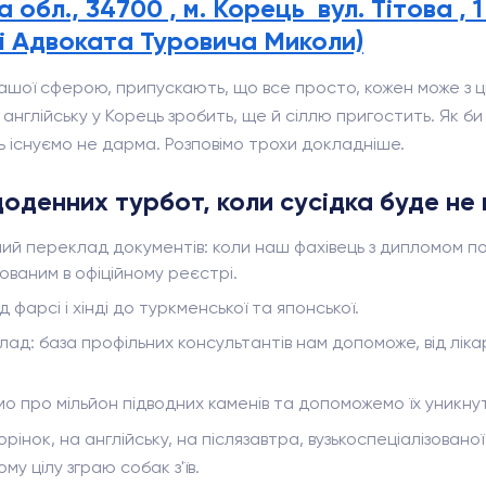
а обл., 34700 , м. Корець вул. Тітова , 
і Адвоката Туровича Миколи)
ашої сферою, припускають, що все просто, кожен може з ци
нглійську у Корець зробить, ще й сіллю пригостить. Як би
ь існуємо не дарма. Розповімо трохи докладніше.
оденних турбот, коли сусідка буде не
й переклад документів: коли наш фахівець з дипломом по
ваним в офіційному реєстрі.
 фарсі і хінді до туркменської та японської.
 база профільних консультантів нам допоможе, від лікарів 
ємо про мільйон підводних каменів та допоможемо їх уникну
рінок, на англійську, на післязавтра, вузькоспеціалізован
му цілу зграю собак з'їв.