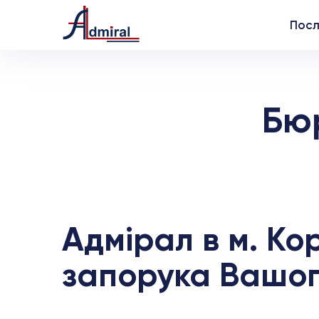
Посл
Бю
Адмірал в м. Ко
запорука Вашог