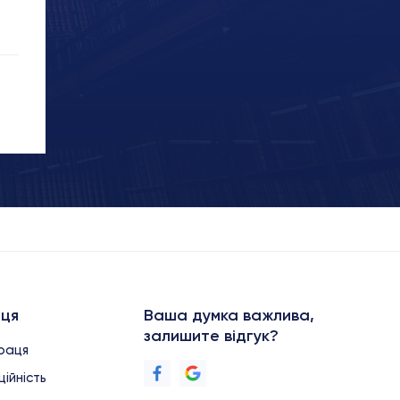
аця
Ваша думка важлива,
залишите відгук?
праця
ійність