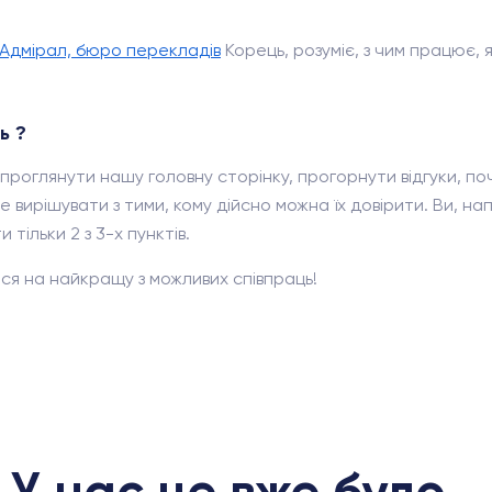
Адмірал, бюро перекладів
Корець, розуміє, з чим працює,
ь ?
проглянути нашу головну сторінку, прогорнути відгуки, по
 вирішувати з тими, кому дійсно можна їх довірити. Ви, напе
тільки 2 з 3-х пунктів.
ся на найкращу з можливих співпраць!
У нас це вже було...