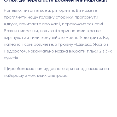
Отже, де перекласти документи в Марганці?
Напевно, питання все ж риторичне. Ви можете
проглянути нашу головну сторінку, прогорнути
відгуки, почитайте про нас і, переконайтеся самі.
Важливі моменти, пов'язані з оригіналами, краще
вирішувати з тими, кому дійсно можна їх довірити. Ви,
напевно, і самі розумієте, з трюїзму «Швидко, Якісно і
Недорого», максимально можна вибрати тільки 2 з 3-х
пунктів.
Щиро бажаємо вам чудесного дня і сподіваємося на
найкращу з можливих співпраць!