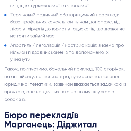
і хінді до туркменської та японської.
Терміновий медичний або юридичний переклад:
база профільних консультантів нам допоможе, від
лікарів і хірургів до юристів і адвокатів, що дозволяє
не гаяти зайвий час.
Апостиль / легалізація / нострифікація: знаємо про
мільйон підводних каменів та допоможемо їх
уникнути.
Також, припустимо, банальний приклад, 100 сторінок,
на англійську, на післязавтра, вузькоспеціалізованої
юридичної тематики, зазвичай вважається задачкою із
зірочкою, але не для тих, хто на цьому цілу зграю
собак з'їв.
Бюро перекладів
Марганець: Діджитал