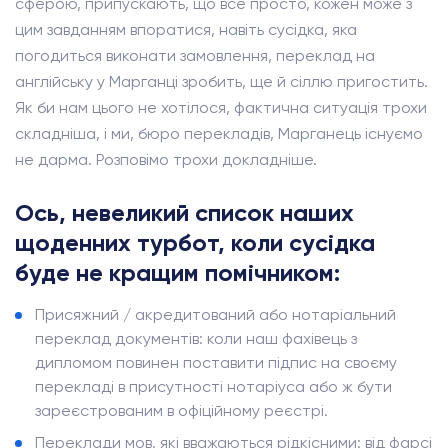
сферою, припускають, що все просто, кожен може з
цим завданням впоратися, навіть сусідка, яка
погодиться виконати замовлення, переклад на
англійську у Марганці зробить, ще й сіллю пригостить.
Як би нам цього не хотілося, фактична ситуація трохи
складніша, і ми, бюро перекладів, Марганець існуємо
не дарма. Розповімо трохи докладніше.
Ось, невеликий список наших
щоденних турбот, коли сусідка
буде не кращим помічником:
Присяжний / акредитований або нотаріальний
переклад документів: коли наш фахівець з
дипломом повинен поставити підпис на своєму
перекладі в присутності нотаріуса або ж бути
зареєстрованим в офіційному реєстрі.
Переклади мов, які вважаються рідкісними: від фарсі