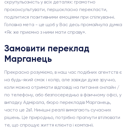
скрупульозність у всіх деталях: грамотно
проконсультувати, першокласно перекласти,
поділитися позитивними емоціями при спілкуванні.
Головна мета - це щоб у Вас десь промайнула думка
«Як же приємно з ними мати справу».
Замовити переклад
Марганець
Прекрасно розуміємо, в наш час подібних агентств є
на будь-який смак і колір, але завжди дуже зручно,
коли можна отримати відповіді на питання онлайн /
по телефону, або безпосередньо в фізичному офісі, у
випадку Адмірала, бюро перекладів Марганець,
часто це 2в1. Нинішні реалії вимагають сучасних
рішень. Це природньо, потрібно прагнути втілювати
те, що спрощує життя клієнта і компанії.