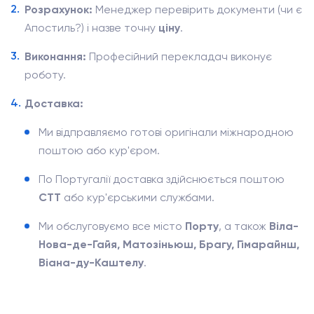
Розрахунок:
Менеджер перевірить документи (чи є
Апостиль?) і назве точну
ціну
.
Виконання:
Професійний перекладач виконує
роботу.
Доставка:
Ми відправляємо готові оригінали міжнародною
поштою або кур'єром.
По Португалії доставка здійснюється поштою
CTT
або кур'єрськими службами.
Ми обслуговуємо все місто
Порту
, а також
Віла-
Нова-де-Гайя, Матозіньюш, Брагу, Гімарайнш,
Віана-ду-Каштелу
.