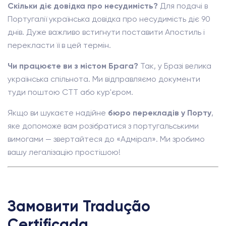
Скільки діє довідка про несудимість?
Для подачі в
Португалії українська довідка про несудимість діє 90
днів. Дуже важливо встигнути поставити Апостиль і
перекласти її в цей термін.
Чи працюєте ви з містом Брага?
Так, у Бразі велика
українська спільнота. Ми відправляємо документи
туди поштою CTT або кур'єром.
Якщо ви шукаєте надійне
бюро перекладів у Порту
,
яке допоможе вам розібратися з португальськими
вимогами — звертайтеся до «Адмірал». Ми зробимо
вашу легалізацію простішою!
Замовити Tradução
Certificada