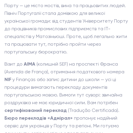
Порту — це місто мостів, вина та працьовитих людей.
Північ Португалії стала домівкою для великої
української громади: від студентів Університету Порту
до працівників промислових підприємств та IT-
спеціалістів у Матозіньюші. Проте, щоб легально жити
та працювати тут, потрібно пройти через
португальську бюрократію.
Візит до
AIMA
(колишній SEF) на проспекті Франса
(Avenida de França), отримання податкового номера
NIF
у Finanças або запис дитини до школи — усі ці
процедури вимагають перекладу документів
португальською мовою. Вимоги тут суворі: звичайна
роздруківка не має юридичної сили. Вам потрібен
сертифікований переклад
(Tradução Certificada).
Бюро перекладів «Адмірал»
пропонує надійний
сервіс для українців у Порту та регіоні. Ми готуємо