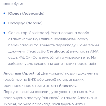
може бути:
Юрист (Advogado)
.
Нотаріус (Notário)
.
Соліситор (Solicitador). Уповноважена особа
ставить печатку і підпис, засвідчуючи особу
перекладача та точність перекладу. Саме такий
документ (
Tradução Certificada
) вимагають AIMA,
суди, РАЦСи (Conservatória) та університети. Ми
забезпечуємо виконання саме таких перекладів.
Апостиль (Apostila)
Для успішної подачі документів
(особливо на ВНЖ або шлюб) на українських
оригіналах має стояти штамп
Апостиль
.
Португальські чиновники дуже уважні до цього. Ми
пропонуємо послугу "під ключ": ставимо Апостиль в
Україні, робимо переклад, засвідчуємо його і