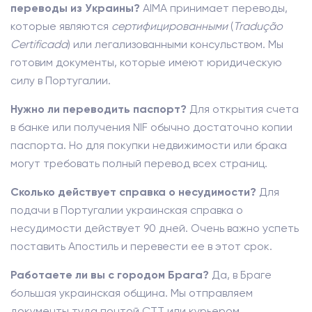
переводы из Украины?
AIMA принимает переводы,
которые являются
сертифицированными
(
Tradução
Certificada
) или легализованными консульством. Мы
готовим документы, которые имеют юридическую
силу в Португалии.
Нужно ли переводить паспорт?
Для открытия счета
в банке или получения NIF обычно достаточно копии
паспорта. Но для покупки недвижимости или брака
могут требовать полный перевод всех страниц.
Сколько действует справка о несудимости?
Для
подачи в Португалии украинская справка о
несудимости действует 90 дней. Очень важно успеть
поставить Апостиль и перевести ее в этот срок.
Работаете ли вы с городом Брага?
Да, в Браге
большая украинская община. Мы отправляем
документы туда почтой CTT или курьером.