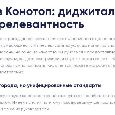
 Конотоп: диджитал 
 релевантность
е строго, данная небольшая статья написана с целью оп
 нуждающиеся в интеллектуальных услугах, могли получать
уверены, но за наше качество мы ручаемся и предоставл
 случаи, когда к нам приходили спустя несколько лет – 
слово нужно написать так, а не так, можете исправить, 
рвостепенно.
 города, но унифицированные стандарты
присутствуем во многих населённых пунктах, но абсолютно
ком. Имеем пунктик по этому поводу, ведь лучше наших 
ь только их руководители!