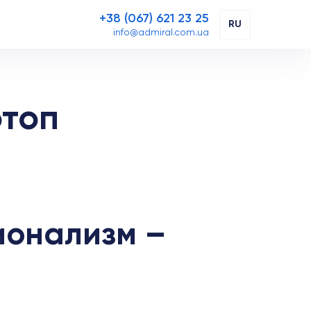
+38 (067) 621 23 25
RU
info@admiral.com.ua
отоп
ионализм –