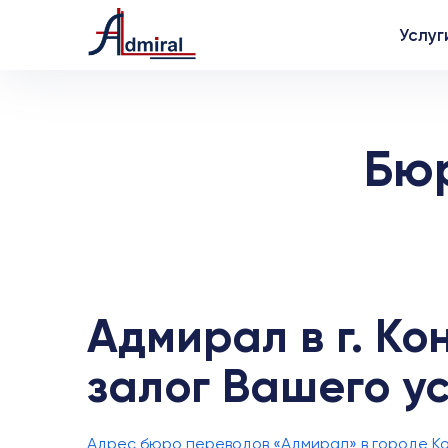
Услуг
Бюр
Адмирал в г. К
залог Вашего ус
Адрес бюро переводов «Адмирал» в городе Коно