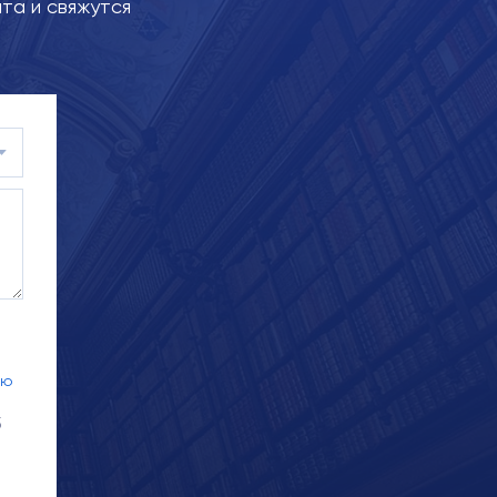
та и свяжутся
ью
5