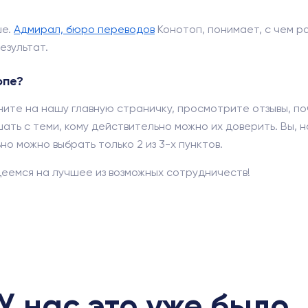
ше.
Адмирал, бюро переводов
Конотоп, понимает, с чем р
езультат.
опе?
ните на нашу главную страничку, просмотрите отзывы, по
ать с теми, кому действительно можно их доверить. Вы, н
о можно выбрать только 2 из 3-х пунктов.
еемся на лучшее из возможных сотрудничеств!
У нас это уже было..