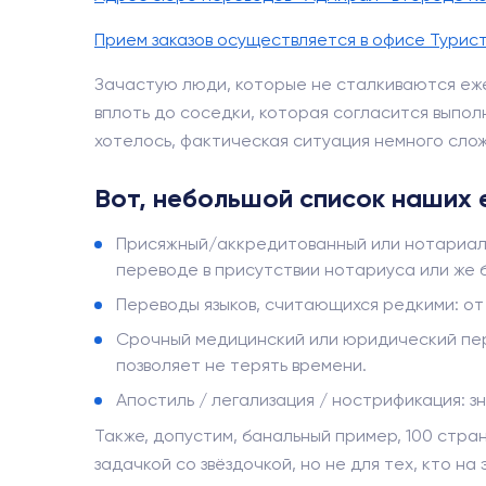
Прием заказов осуществляется в офисе Турис
Зачастую люди, которые не сталкиваются еже
вплоть до соседки, которая согласится выполн
хотелось, фактическая ситуация немного слож
Вот, небольшой список наших 
Присяжный/аккредитованный или нотариаль
переводе в присутствии нотариуса или же 
Переводы языков, считающихся редкими: от 
Срочный медицинский или юридический пере
позволяет не терять времени.
Апостиль / легализация / нострификация: з
Также, допустим, банальный пример, 100 стра
задачкой со звёздочкой, но не для тех, кто н