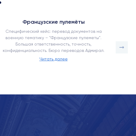
Французские пулемёты
Специфический кейс: перевод документов на
Как наш
военную тематику – "Французские пулеметы".
в усло
Большая ответственность, точность,
адапт
конфиденциальность. Бюро переводов Адмирал.
Читать далее