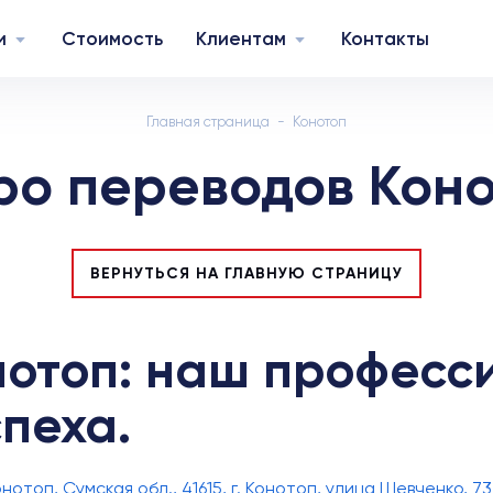
и
Стоимость
Клиентам
Контакты
Главная страница
Конотоп
о переводов Кон
ВЕРНУТЬСЯ НА ГЛАВНУЮ СТРАНИЦУ
онотоп: наш професс
пеха.
топ, Сумская обл., 41615, г. Конотоп, улица Шевченко, 73