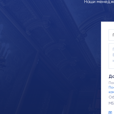
Наши менедже
До
По
По
ка
Об
МБ