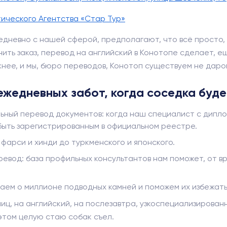
тического Агентства «Стар Тур»
дневно с нашей сферой, предполагают, что всё просто, 
ить заказ, перевод на английский в Конотопе сделает, ещ
нее, и мы, бюро переводов, Конотоп существуем не даро
ежедневных забот, когда соседка буд
ный перевод документов: когда наш специалист с дипло
быть зарегистрированным в официальном реестре.
фарси и хинди до туркменского и японского.
вод: база профильных консультантов нам поможет, от вра
наем о миллионе подводных камней и поможем их избежать
ниц, на английский, на послезавтра, узкоспециализиров
а этом целую стаю собак съел.