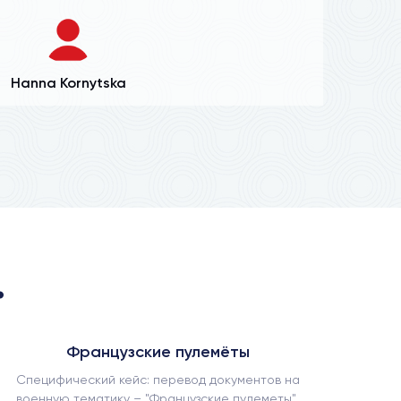
Hanna Kornytska
.
Французские пулемёты
Специфический кейс: перевод документов на
Как наш
военную тематику – "Французские пулеметы".
в усло