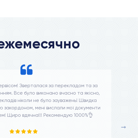
 ежемесячно
ервісом! Зверталася за перекладом та за
нням. Все було виконано вчасно та якісно,
нес
кладів ніколи не було зауважень! Швидка
пе
аю закордоном, мені вислали мої документи
н
м! Щиро вдячна!!! Рекомендую 1000%👌
Мен
щ