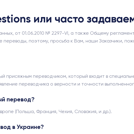
estions или часто задава
ных, от 01.06.2010 № 2297-VI, а также Общему регламенту
е переводы, поэтому, просьба к Вам, наши Заказчики, по
ый присяжным переводчиком, который входит в специаль
аявление переводчика о верности и точности выполненно
ый перевод?
ропе (Польша, Франция, Чехия, Словакия, и др.).
вод в Украине?