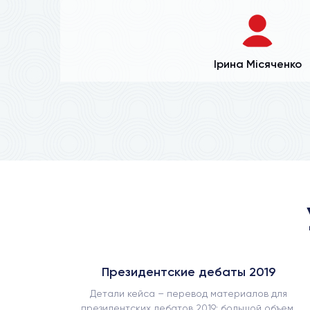
Ірина Місяченко
Президентские дебаты 2019
ъемом
Детали кейса – перевод материалов для
срочный
президентских дебатов 2019: большой объем,