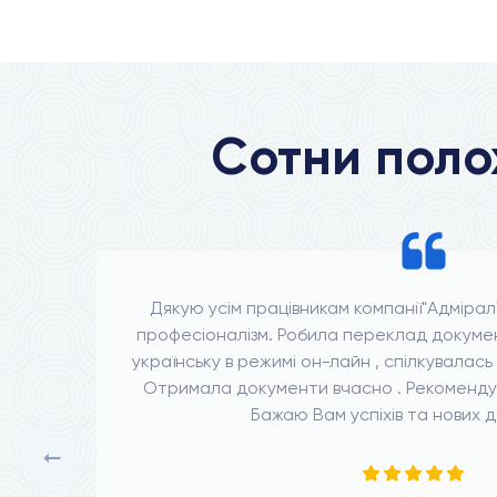
Сотни поло
.
Дякую усім працівникам компанії"Адмірал
професіоналізм. Робила переклад документ
українську в режимі он-лайн , спілкувалас
Отримала документи вчасно . Рекомендую
Бажаю Вам успіхів та нових д