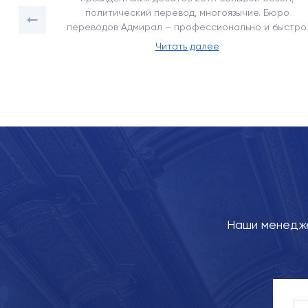
ее 450
политический перевод, многоязычие. Бюро
переводов Адмирал – профессионально и быстро.
Читать далее
Наши менедже