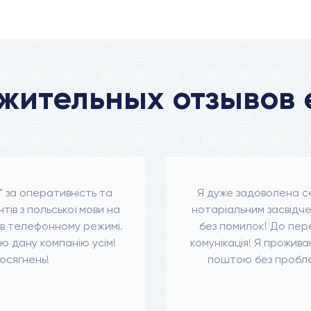
жительных отзывов
" за оперативність та
Я дуже задоволена с
ів з польської мови на
нотаріальним засвідче
ь в телефонному режимі.
без помилок! До пере
 дану компанію усім!
комунікація! Я прожив
осягнень!
поштою без пробле