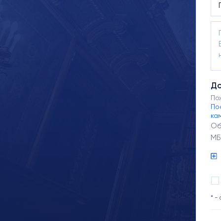
До
По
По
ка
Об
МБ
* -