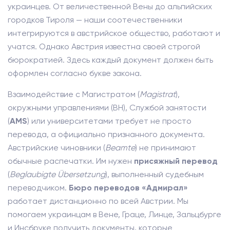
украинцев. От величественной Вены до альпийских
городков Тироля — наши соотечественники
интегрируются в австрийское общество, работают и
учатся. Однако Австрия известна своей строгой
бюрократией. Здесь каждый документ должен быть
оформлен согласно букве закона.
Взаимодействие с Магистратом (
Magistrat
),
окружными управлениями (BH), Службой занятости
(
AMS
) или университетами требует не просто
перевода, а официально признанного документа.
Австрийские чиновники (
Beamte
) не принимают
обычные распечатки. Им нужен
присяжный перевод
(
Beglaubigte Übersetzung
), выполненный судебным
переводчиком.
Бюро переводов «Адмирал»
работает дистанционно по всей Австрии. Мы
помогаем украинцам в Вене, Граце, Линце, Зальцбурге
и Инсбруке получить документы, которые