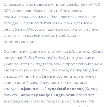
Словакия стала надежным тылом для более чем 100
000 украинцев. Живете ли вы в Братиславе,
промышленных Кошицах, Прешове или небольшом
городке — правила легализации едины для всей
республики. Словацкая административная система
строга, и чиновники требуют соблюдения
формальностей.
Оформление временного убежища (
Dočasné útočisko
),
получение ВНЖ (
Prechodný pobyt
), поступление в
университет или подтверждение профессиональной
квалификации — все эти шаги требуют перевода на
словацкий язык. Но обычные распечатки не имеют
юридической силы. Государственные органы
требуют
официальный судебный перевод
(
úradný
preklad
).
Бюро переводов «Адмирал»
работает
дистанционно по всей территории Словакии. Мы