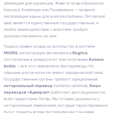
убежищем для украинцев. Живете ли вы в Вильнюсе,
Каунасе, Клайпеде или Паневежисе — правила
легализации едины для всей республики. Литовский
язык является единственным государственным, и
любое взаимодействие с властями требует
документов именно на нем.
Подача заявки на вид на жительство в системе
MIGRIS
, регистрация автомобиля в
Regitra
,
поступление в университет или получение
Asmens
kodas
— все это невозможно без перевода. Но
обычные распечатки не имеют юридической силы.
Государственные органы требуют официальный
нотариальный перевод
(
notarinis vertimas
).
Бюро
переводов «Адмирал»
работает дистанционно по
всей территории Литвы. Мы готовим документы с
нотариальным заверением, которые гарантированно
будут приняты всеми литовскими инстанциями.