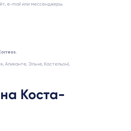
йт, e-mail или мессенджеры.
Correos
.
 Аликанте, Эльче, Кастельон).
на Коста-