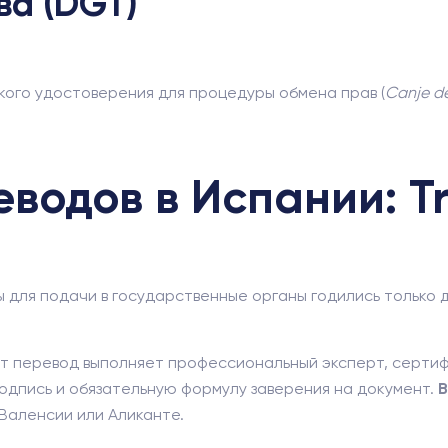
ва (DGT)
кого удостоверения для процедуры обмена прав (
Canje d
водов в Испании: Tr
ы для подачи в государственные органы годились только
т перевод выполняет профессиональный эксперт, серти
подпись и обязательную формулу заверения на документ.
В
Валенсии или Аликанте.