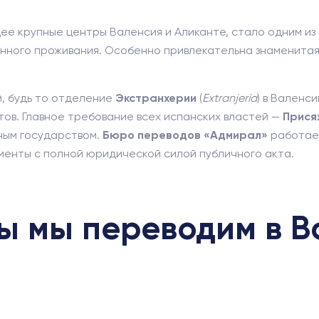
 крупные центры Валенсия и Аликанте, стало одним из 
оянного проживания. Особенно привлекательна знаменитая
, будь то отделение
Экстранхерии
(
Extranjería
) в Валенс
ов. Главное требование всех испанских властей —
Прися
ным государством.
Бюро переводов «Адмирал»
работает
менты с полной юридической силой публичного акта.
ы мы переводим в 