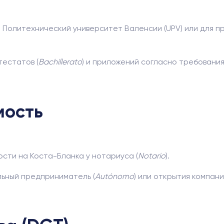
, Политехнический университет Валенсии (UPV) или для п
тестатов (
Bachillerato
) и приложений согласно требовани
мость
сти на Коста-Бланка у нотариуса (
Notario
).
льный предприниматель (
Autónomo
) или открытия компани