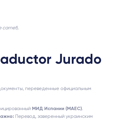
e carnet
).
aductor Jurado
 документы, переведенные официальным
фицированный
МИД Испании (MAEC)
.
ажно:
Перевод, заверенный украинским