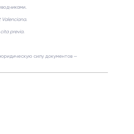
еводчиками.
t Valenciana
.
м
cita previa
.
и юридическую силу документов —