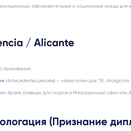
играционные, образовательные и социальные нужды для 
encia / Alicante
о проживания:
ти
(
Antecedentes penales
) — обязателен для TIE,
Arraigo
(по
и, браке, разводе для подачи в Миграционный офис или З
мологация (Признание дип