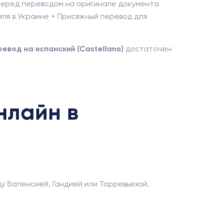
Перед переводом на оригинале документа
иля в Украине + Присяжный перевод для
евод на испанский (Castellano)
достаточен
нлайн в
у Валенсией, Гандией или Торревьехой.