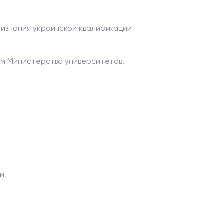
ризнания украинской квалификации
ям Министерства университетов.
и.