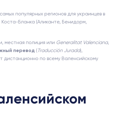
самых популярных регионов для украинцев в
 Коста-Бланка (Аликанте, Бенидорм,
ии, местная полиция или
Generalitat Valenciana
,
жный перевод
(
Traducción Jurada
),
 дистанционно по всему Валенсийскому
Валенсийском