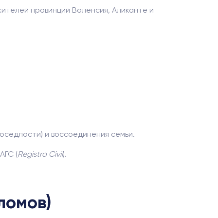
жителей провинций Валенсия, Аликанте и
 оседлости) и воссоединения семьи.
АГС (
Registro Civil
).
ломов)