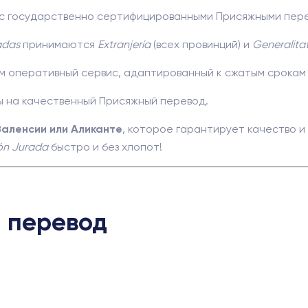
с государственно сертифицированными Присяжными пер
adas
принимаются
Extranjería
(всех провинций) и
Generalita
 оперативный сервис, адаптированный к сжатым срока
 на качественный Присяжный перевод.
аленсии или Аликанте
, которое гарантирует качество 
ón Jurada
быстро и без хлопот!
 перевод