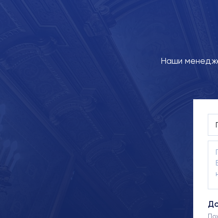
Наши менедже
До
По