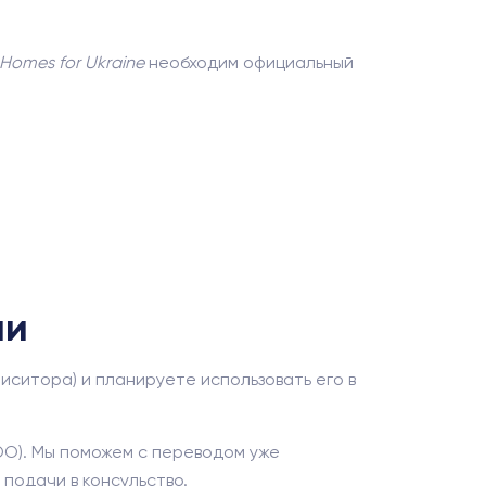
Homes for Ukraine
необходим официальный
ии
иситора) и планируете использовать его в
FCDO). Мы поможем с переводом уже
подачи в консульство.