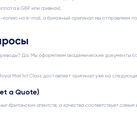
плата в GBP или гривнах).
F-копию на e-mail, а бумажный оригинал мы отправляем почто
просы
переводы? Да. Мы оформляем академические документы со
oyal Mail 1st Class доставляет оригинал уже на следующи
et a Quote)
ых британских агентств, а качество соответствует самым