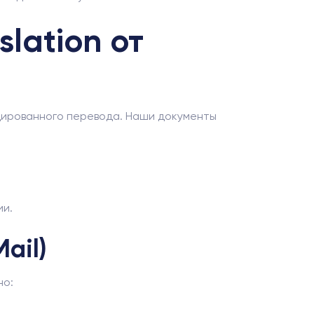
slation от
цированного перевода. Наши документы
ии.
ail)
но: