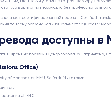
Англии, где тысячи украинцев строят карьеру, получают 
 статуса в Британии невозможна без профессиональной 
печивает сертифицированный перевод (Certified Transla
ения по всему региону Большой Манчестер (Greater Manch
еревода доступны в
атить время на поездки в центр города из Олтрингема, С
ssions Office)
ty of Manchester, MMU, Salford). Мы готовим:
риптов.
ификации UK ENIC.
.