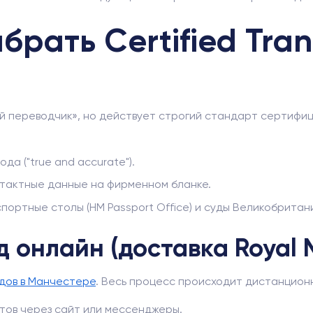
рать Certified Tran
ый переводчик», но действует строгий стандарт сертифи
да ("true and accurate").
контактные данные на фирменном бланке.
ортные столы (HM Passport Office) и суды Великобритан
 онлайн (доставка Royal M
дов в Манчестере
. Весь процесс происходит дистанцион
нтов через сайт или мессенджеры.