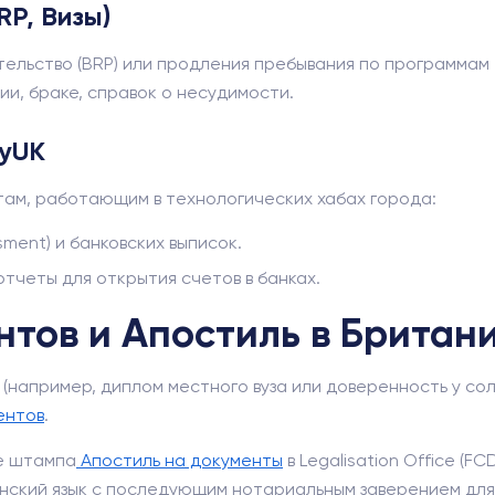
RP, Визы)
тельство (BRP) или продления пребывания по программам
ии, браке, справок о несудимости.
tyUK
ам, работающим в технологических хабах города:
ment) и банковских выписок.
тчеты для открытия счетов в банках.
тов и Апостиль в Британ
(например, диплом местного вуза или доверенность у сол
ентов
.
е штампа
Апостиль на документы
в Legalisation Office (
нский язык с последующим нотариальным заверением для 