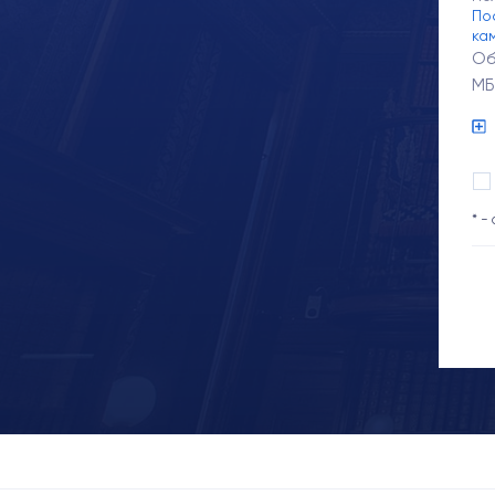
По
ка
Об
МБ
* -