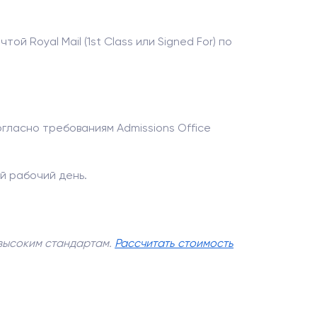
й Royal Mail (1st Class или Signed For) по
гласно требованиям Admissions Office
й рабочий день.
 высоким стандартам.
Рассчитать стоимость