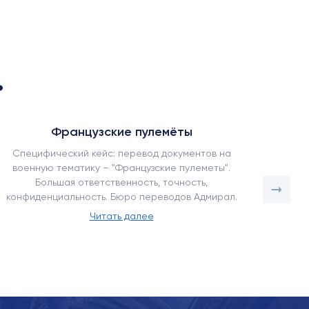
.
Французские пулемёты
Специфический кейс: перевод документов на
Как наш
военную тематику – "Французские пулеметы".
в усло
Большая ответственность, точность,
адапт
конфиденциальность. Бюро переводов Адмирал.
Читать далее