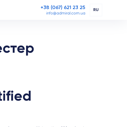
+38 (067) 621 23 25
RU
info@admiral.com.ua
естер
ified