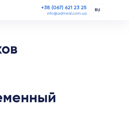
+38 (067) 621 23 25
RU
info@admiral.com.ua
хов
ременный