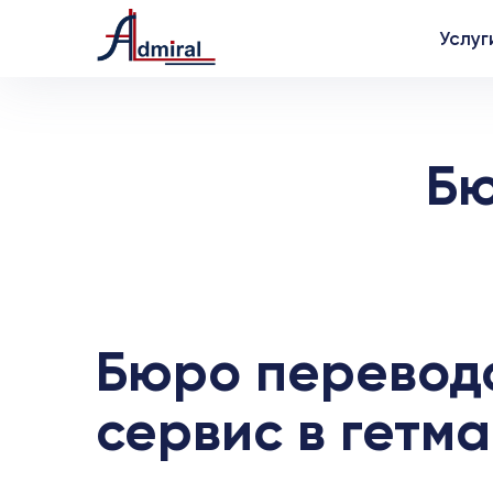
Услуг
Бю
Бюро переводо
сервис в гетм