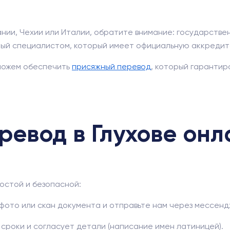
ании, Чехии или Италии, обратите внимание: государств
нный специалистом, который имеет официальную аккреди
можем обеспечить
присяжный перевод
, который гаранти
ревод в Глухове он
остой и безопасной:
то или скан документа и отправьте нам через мессенджер
роки и согласует детали (написание имен латиницей).