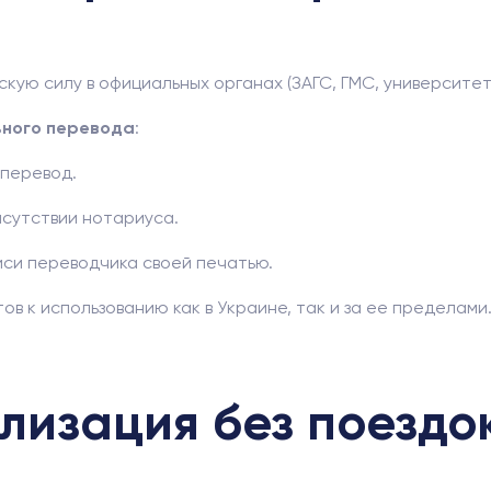
ю силу в официальных органах (ЗАГС, ГМС, университеты,
ного перевода
:
 перевод.
исутствии нотариуса.
си переводчика своей печатью.
в к использованию как в Украине, так и за ее пределами
ализация без поездо