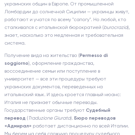
украинских общин в Европе. От промышленной
Ломбардии до солнечной Сицилии — украинцы живут,
работают и учатся по всему "сапогу". Но любой, кто
сталкивался с итальянской бюрократией (
burocrazia
),
знает, насколько это медленная и требовательная
система.
Получение вида на жительство (
Permesso di
soggiorno
), оформление гражданства,
воссоединение семьи или поступление в
университет — все эти процедуры требуют
украинских документов, переведенных на
итальянский язык. И здесь кроется главный нюанс:
Италия не признает обычные переводы.
Государственные органы требуют
Судебный
перевод
(
Traduzione Giurata
).
Бюро переводов
«Адмирал»
работает дистанционно по всей Италии.
Мы берем на себя сложную процедуру судебного