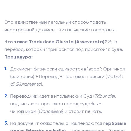
Это единственный легальный способ подать
иностранный документ в итальянские госорганы.
Что такое Traduzione Giurata (Asseverata)?
Это
перевод, который "приносится под присягой" в суде.
Процедура:
Документ физически сшивается в "веер": Оригинал
(или копия) + Перевод + Протокол присяги (
Verbale
di Giuramento
).
Переводчик идет в итальянский Суд (
Tribunale
),
подписывает протокол перед судебным
чиновником (
Cancelliere
) и ставит печать.
На документ обязательно наклеиваются
гербовые
марки (Marche da bollo)
— государственный налог