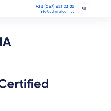
+38 (067) 621 23 25
RU
info@admiral.com.ua
ША
ertified