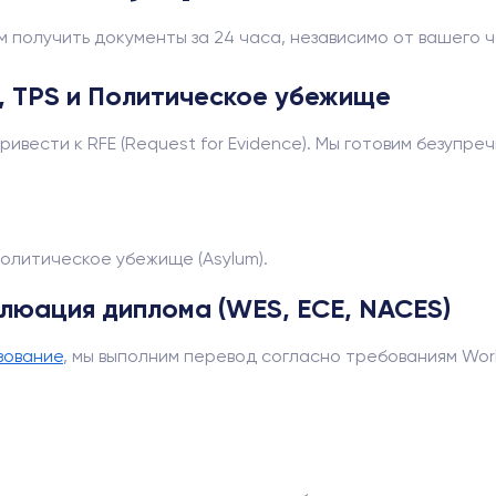
получить документы за 24 часа, независимо от вашего час
U, TPS и Политическое убежище
ивести к RFE (Request for Evidence). Мы готовим безупре
олитическое убежище (Asylum).
алюация диплома (WES, ECE, NACES)
зование
, мы выполним перевод согласно требованиям Worl