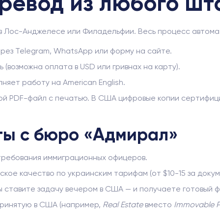
еревод из любого ш
 в Лос-Анджелесе или Филадельфии. Весь процесс автома
рез Telegram, WhatsApp или форму на сайте.
(возможна оплата в USD или гривнах на карту).
яет работу на American English.
ветной PDF-файл с печатью. В США цифровые копии сертиф
ты с бюро «Адмирал»
е требования иммиграционных офицеров.
кое качество по украинским тарифам (от $10-15 за докум
ы ставите задачу вечером в США — и получаете готовый ф
принятую в США (например,
Real Estate
вместо
Immovable P