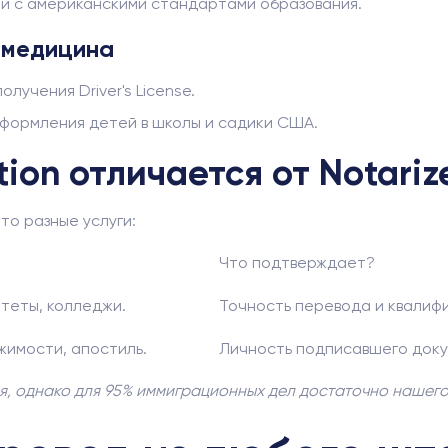
ии с американскими стандартами образования.
и медицина
лучения Driver's License.
 оформления детей в школы и садики США.
ation отличается от Notari
то разные услуги:
Что подтверждает?
итеты, колледжи.
Точность перевода и квалиф
жимости, апостиль.
Личность подписавшего докум
, однако для 95% иммиграционных дел достаточно нашего 