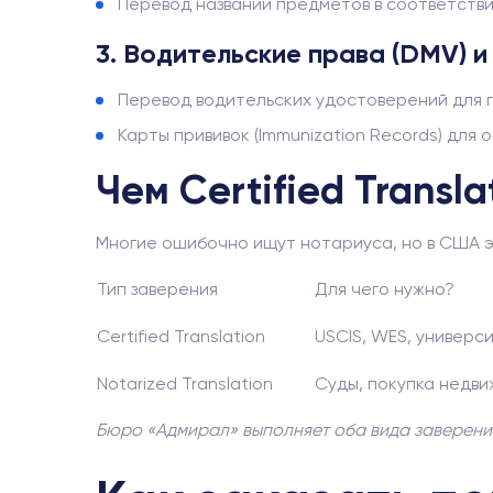
Перевод названий предметов в соответств
3. Водительские права (DMV) 
Перевод водительских удостоверений для по
Карты прививок (Immunization Records) для
Чем Certified Transl
Многие ошибочно ищут нотариуса, но в США э
Тип заверения
Для чего нужно?
Certified Translation
USCIS, WES, универс
Notarized Translation
Суды, покупка недви
Бюро «Адмирал» выполняет оба вида заверения