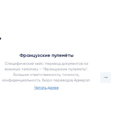
.
Французские пулемёты
Специфический кейс: перевод документов на
Как наш
военную тематику – "Французские пулеметы".
в усло
Большая ответственность, точность,
адапт
конфиденциальность. Бюро переводов Адмирал.
Читать далее