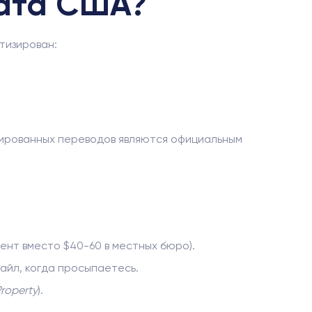
тата США?
тизирован:
ицированных переводов являются официальным
ент вместо $40-60 в местных бюро).
айл, когда просыпаетесь.
roperty
).