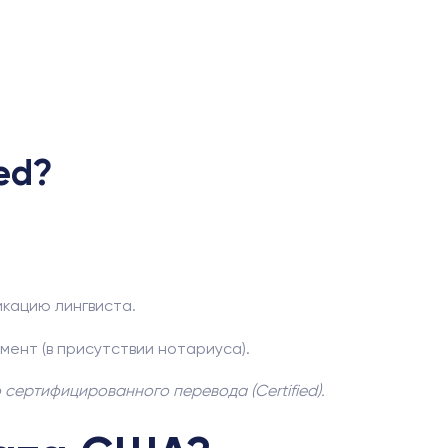
zed?
икацию лингвиста.
ент (в присутствии нотариуса).
сертифицированного перевода (Certified).