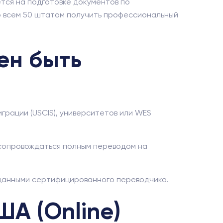
тся на подготовке документов по
о всем 50 штатам получить профессиональный
ен быть
рации (USCIS), университетов или WES
 сопровождаться полным переводом на
 данными сертифицированного переводчика.
ША (Online)