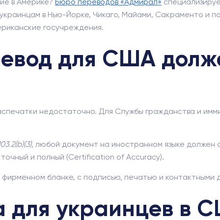
ние в Америке?
Бюро переводов «Адмирал»
специализируе
краинцам в Нью-Йорке, Чикаго, Майами, Сакраменто и п
ериканские госучреждения.
евод для США долж
спечатки недостаточно. Для Службы гражданства и иммиг
03.2(b)(3)
, любой документ на иностранном языке должен
очный и полный (Certification of Accuracy).
 фирменном бланке, с подписью, печатью и контактными
 для украинцев в С