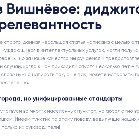
 Вишнёвое: диджита
 релевантность
е строго, данная небольшая статья написана с целью оп
 нуждающиеся в интеллектуальных услугах, могли получать
уверены, но за наше качество мы ручаемся и предоставл
 случаи, когда к нам приходили спустя несколько лет – 
слово нужно написать так, а не так, можете исправить, 
рвостепенно.
 города, но унифицированные стандарты
исутствуем во многих населённых пунктах, но абсолютно в
ком. Имеем пунктик по этому поводу, ведь лучше наших 
ь только их руководители!