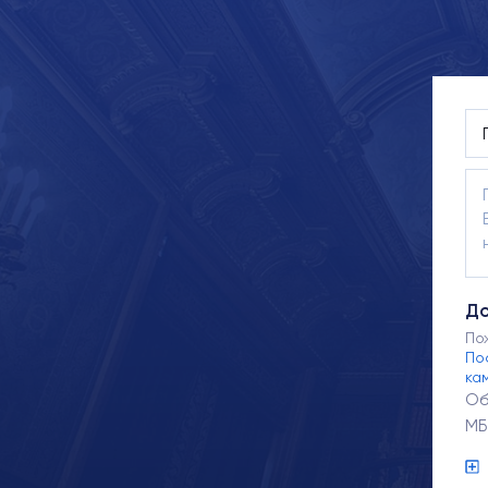
До
По
По
ка
Об
МБ