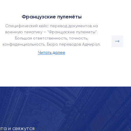
Французские пулемёты
Специфический кейс: перевод документов на
Как наш
военную тематику – "Французские пулеметы".
в усло
Большая ответственность, точность,
адапт
конфиденциальность. Бюро переводов Адмирал.
Читать далее
та и свяжутся