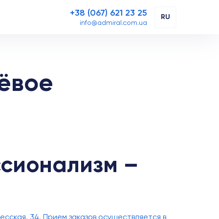
+38 (067) 621 23 25
RU
info@admiral.com.ua
ёвое
ссионализм –
десская, 34. Прием заказов осуществляется в