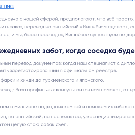
ULTING
дневно с нашей сферой, предполагают, что всё просто, 
ить заказ, перевод на английский в Вишнёвом сделает, ещ
жнее, и мы, бюро переводов, Вишнёвое существуем не дар
ежедневных забот, когда соседка буд
ный перевод документов: когда наш специалист с дипло
быть зарегистрированным в официальном реестре.
фарси и хинди до туркменского и японского.
вод: база профильных консультантов нам поможет, от вра
наем о миллионе подводных камней и поможем их избежать
ниц, на английский, на послезавтра, узкоспециализиров
а этом целую стаю собак съел.