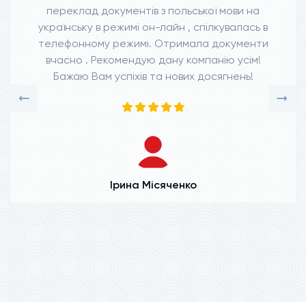
переклад документів з польської мови на
українську в режимі он-лайн , спілкувалась в
телефонному режимі. Отримала документи
вчасно . Рекомендую дану компанію усім!
Бажаю Вам успіхів та нових досягнень!
Ірина Місяченко