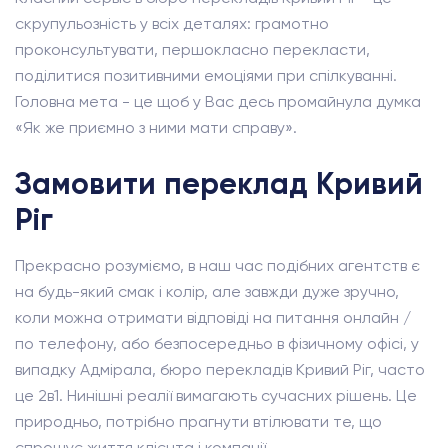
скрупульозність у всіх деталях: грамотно
проконсультувати, першокласно перекласти,
поділитися позитивними емоціями при спілкуванні.
Головна мета - це щоб у Вас десь промайнула думка
«Як же приємно з ними мати справу».
Замовити переклад Кривий
Ріг
Прекрасно розуміємо, в наш час подібних агентств є
на будь-який смак і колір, але завжди дуже зручно,
коли можна отримати відповіді на питання онлайн /
по телефону, або безпосередньо в фізичному офісі, у
випадку Адмірала, бюро перекладів Кривий Ріг, часто
це 2в1. Нинішні реалії вимагають сучасних рішень. Це
природньо, потрібно прагнути втілювати те, що
спрощує життя клієнта і компанії.