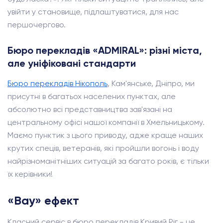
увійти у становище, підлаштуватися, для нас
першочергово.
Бюро перекладів «ADMIRAL»: різні міста,
але уніфіковані стандарти
Бюро перекладів Нікополь
, Кам'янське, Дніпро, ми
присутні в багатьох населених пунктах, але
абсолютно всі представництва зав'язані на
центральному офісі нашої компанії в Хмельницькому.
Маємо пунктик з цього приводу, адже краще наших
крутих спеців, ветеранів, які пройшли вогонь і воду
найрізноманітніших ситуацій за багато років, є тільки
їх керівники!
«Вау» ефект
Класний сервіс в бюро перекладів Кривий Ріг - це