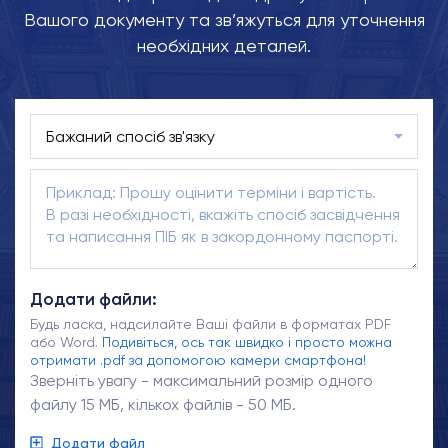
Вашого документу та зв’яжуться для уточнення
необхідних деталей.
Додати файли:
Будь ласка, надсилайте Ваші файли в форматах PDF
або Word.
Подивіться, ось так швидко і просто можна
отримати .pdf за допомогою камери смартфона!
Зверніть увагу - максимальний розмір одного
файлу 15 МБ, кількох файлів - 50 МБ.
Додати файл