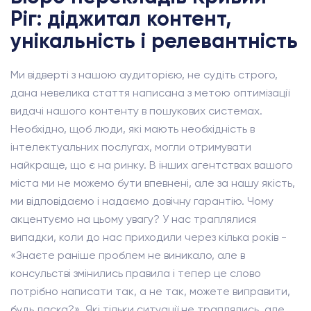
Ріг: діджитал контент,
унікальність і релевантність
Ми відверті з нашою аудиторією, не судіть строго,
дана невелика стаття написана з метою оптимізації
видачі нашого контенту в пошукових системах.
Необхідно, щоб люди, які мають необхідність в
інтелектуальних послугах, могли отримувати
найкраще, що є на ринку. В інших агентствах вашого
міста ми не можемо бути впевнені, але за нашу якість,
ми відповідаємо і надаємо довічну гарантію. Чому
акцентуємо на цьому увагу? У нас траплялися
випадки, коли до нас приходили через кілька років -
«Знаєте раніше проблем не виникало, але в
консульстві змінились правила і тепер це слово
потрібно написати так, а не так, можете виправити,
будь ласка?». Які тільки ситуації не траплялись, але