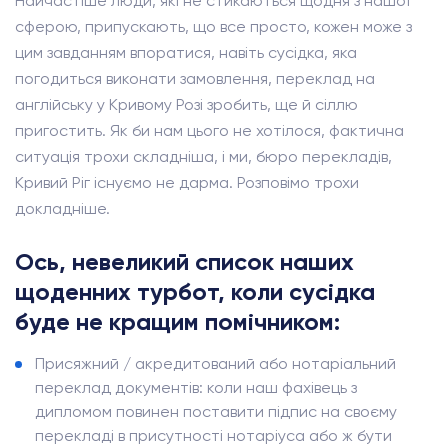
Найчастіше люди, які не стикаються щодня з нашої
сферою, припускають, що все просто, кожен може з
цим завданням впоратися, навіть сусідка, яка
погодиться виконати замовлення, переклад на
англійську у Кривому Розі зробить, ще й сіллю
пригостить. Як би нам цього не хотілося, фактична
ситуація трохи складніша, і ми, бюро перекладів,
Кривий Ріг існуємо не дарма. Розповімо трохи
докладніше.
Ось, невеликий список наших
щоденних турбот, коли сусідка
буде не кращим помічником:
Присяжний / акредитований або нотаріальний
переклад документів: коли наш фахівець з
дипломом повинен поставити підпис на своєму
перекладі в присутності нотаріуса або ж бути