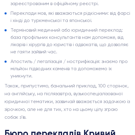
зареєстрованим в офіційному реєстрі.
Переклади мов, які вважаються рідкісними: від фарсі
і хінді до туркменської та японської.
Терміновий медичний або юридичний переклад:
база профільних консультантів нам допоможе, від
лікарів і хірургів до юристів і адвокатів, що дозволяє
не гаяти зайвий час.
Апостиль / легалізація / нострифікація: знаємо про
мільйон підводних каменів та допоможемо їх
уникнути.
Також, припустимо, банальний приклад, 100 сторінок,
на англійську, на післязавтра, вузькоспеціалізованої
юридичної тематики, зазвичай вважається задачкою із
зірочкою, але не для тих, хто на цьому цілу зграю
собак з'їв.
Бюро перекладів Кривий