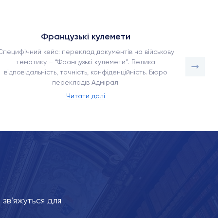
Французькі кулемети
Специфічний кейс: переклад документів на військову
Як наше
тематику – “Французькі кулемети”. Велика
в умо
відповідальність, точність, конфіденційність. Бюро
адаптац
перекладів Адмірал.
Читати далі
зв’яжуться для