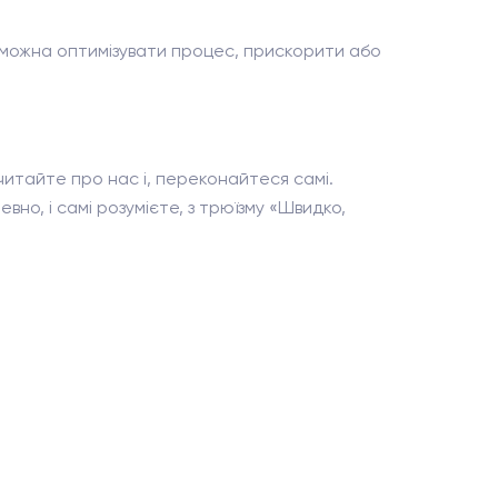
к можна оптимізувати процес, прискорити або
читайте про нас і, переконайтеся самі.
вно, і самі розумієте, з трюїзму «Швидко,