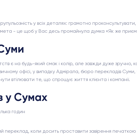
крупульозність у всіх деталях: грамотно проконсультуват
а мета - це щоб у Вас десь промайнула думка «Як же приєм
Суми
ств є на будь-який смак і колір, але завжди дуже зручно, 
ичному офісі, у випадку Адмірала, бюро перекладів Суми, ч
ути втілювати те, що спрощує життя клієнта і компанії.
в у Сумах
ілька годин
ий переклад, коли досить проставити завірення печаткою