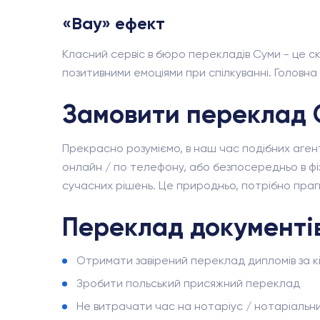
«Вау» ефект
Класний сервіс в бюро перекладів Суми - це с
позитивними емоціями при спілкуванні. Головн
Замовити переклад 
Прекрасно розуміємо, в наш час подібних агент
онлайн / по телефону, або безпосередньо в фіз
сучасних рішень. Це природньо, потрібно прагн
Переклад документі
Отримати завірений переклад дипломів за к
Зробити польський присяжний переклад
Не витрачати час на нотаріус / нотаріальн