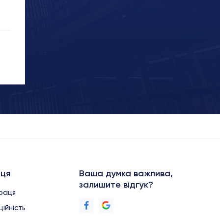
аця
Ваша думка важлива,
залишите відгук?
праця
ійність