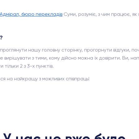
Адмірал, бюро перекладів
Суми, розуміє, з чим працює, я
?
проглянути нашу головну сторінку, прогорнути відгуки, по
 вирішувати з тими, кому дійсно можна їх довірити. Ви, напе
тільки 2 з 3-х пунктів.
ся на найкращу з можливих співпраць!
У нас це вже було...