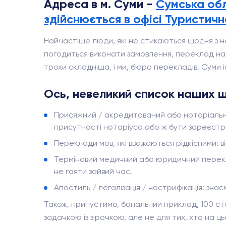
Адреса в м. Суми -
Сумська обл.
здійснюється в
офісі Туристичн
Найчастіше люди, які не стикаються щодня з н
погодиться виконати замовлення, переклад на а
трохи складніша, і ми, бюро перекладів, Суми 
Ось, невеликий список наших щ
Присяжний / акредитований або нотаріальни
присутності нотаріуса або ж бути зареєстро
Переклади мов, які вважаються рідкісними: від
Терміновий медичний або юридичний переклад:
не гаяти зайвий час.
Апостиль / легалізація / нострифікація: зна
Також, припустимо, банальний приклад, 100 сто
задачкою із зірочкою, але не для тих, хто на цьо