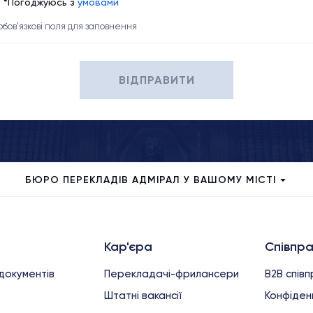
*Погоджуюсь з
умовами
 обов'язкові поля для заповнення
ВІДПРАВИТИ
БЮРО ПЕРЕКЛАДІВ АДМІРАЛ У ВАШОМУ МІСТІ
Кар'єра
Співпр
документів
Перекладачі-фрилансери
B2B спів
Штатні вакансії
Конфіденц