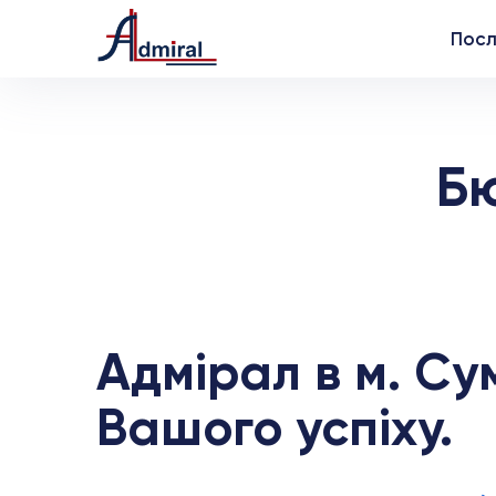
Посл
Б
Адмірал в м. Су
Вашого успіху.