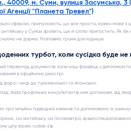
, 40009, м. Суми, вулиця Засумська, 3 
ої Агенції "Планета Тревел")
ашої сферою, припускають, що все просто, кожен може з ци
нглійську у Сумах зробить, ще й сіллю пригостить. Як би 
існуємо не дарма. Розповімо трохи докладніше.
оденних турбот, коли сусідка буде не
й переклад документів: коли наш фахівець з дипломом по
ваним в офіційному реєстрі.
 фарсі і хінді до туркменської та японської.
 база профільних консультантів нам допоможе, від лікарів 
ємо про мільйон підводних каменів та допоможемо їх уникну
рінок, на англійську, на післязавтра, вузькоспеціалізован
му цілу зграю собак з'їв.