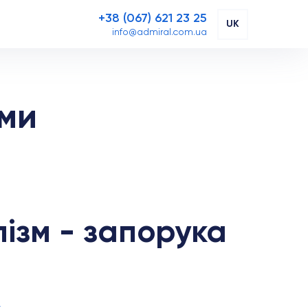
+38 (067) 621 23 25
UK
info@admiral.com.ua
ми
ізм - запорука