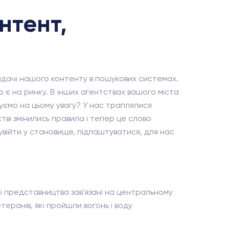
нтент,
видачі нашого контенту в пошукових системах.
 є на ринку. В інших агентствах вашого міста
туємо на цьому увагу? У нас траплялися
тві змінились правила і тепер це слово
 увійти у становище, підлаштуватися, для нас
сі представництва зав'язані на центральному
теранів, які пройшли вогонь і воду