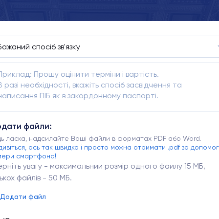
дати файли:
дь ласка, надсилайте Ваші файли в форматах PDF або Word.
дивіться, ось так швидко і просто можна отримати .pdf за допомо
мери смартфона!
ерніть увагу - максимальний розмір одного файлу 15 МБ,
лькох файлів - 50 МБ.
Додати файл