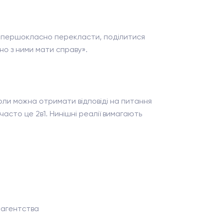
и, першокласно перекласти, поділитися
но з ними мати справу».
коли можна отримати відповіді на питання
асто це 2в1. Нинішні реалії вимагають
 агентства