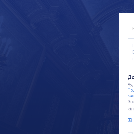
До
Бу
По
ка
Зв
кі