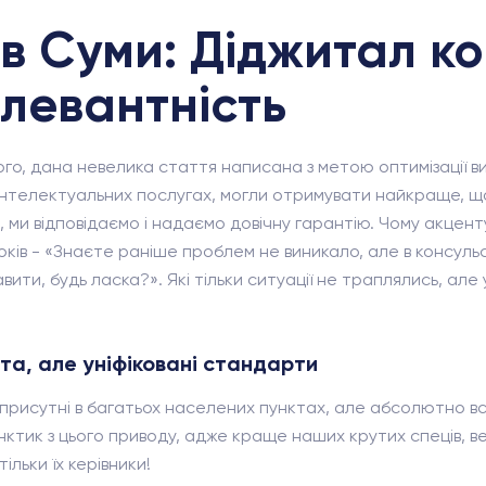
в Суми: Діджитал ко
елевантність
рого, дана невелика стаття написана з метою оптимізації 
 інтелектуальних послугах, могли отримувати найкраще, що
ь, ми відповідаємо і надаємо довічну гарантію. Чому акцен
оків - «Знаєте раніше проблем не виникало, але в консульс
ити, будь ласка?». Які тільки ситуації не траплялись, але
ста, але уніфіковані стандарти
и присутні в багатьох населених пунктах, але абсолютно в
нктик з цього приводу, адже краще наших крутих спеців, ве
ільки їх керівники!