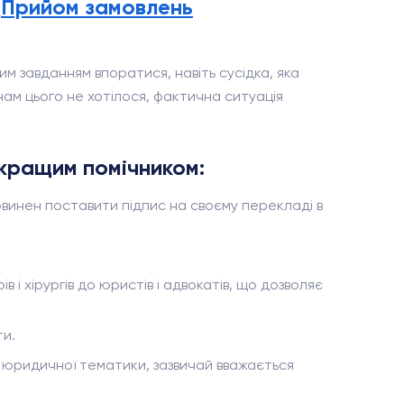
(
Прийом замовлень
м завданням впоратися, навіть сусідка, яка
нам цього не хотілося, фактична ситуація
 кращим помічником:
винен поставити підпис на своєму перекладі в
і хірургів до юристів і адвокатів, що дозволяє
ти.
ої юридичної тематики, зазвичай вважається