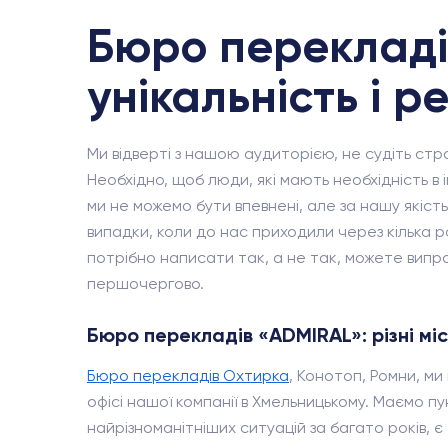
Бюро перекладі
унікальність і р
Ми відверті з нашою аудиторією, не судіть ст
Необхідно, щоб люди, які мають необхідність в
ми не можемо бути впевнені, але за нашу якіст
випадки, коли до нас приходили через кілька р
потрібно написати так, а не так, можете виправ
першочергово.
Бюро перекладів «ADMIRAL»: різні мі
Бюро перекладів Охтирка
, Конотоп, Ромни, м
офісі нашої компанії в Хмельницькому. Маємо пу
найрізноманітніших ситуацій за багато років, є т