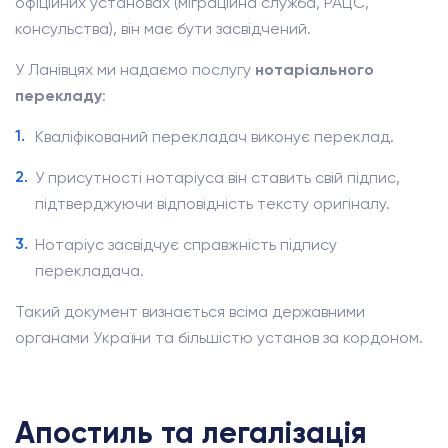
офіційних установах (міграційна служба, РАЦС,
консульства), він має бути засвідчений.
У Ланівцях ми надаємо послугу
нотаріального
перекладу
:
Кваліфікований перекладач виконує переклад.
У присутності нотаріуса він ставить свій підпис,
підтверджуючи відповідність тексту оригіналу.
Нотаріус засвідчує справжність підпису
перекладача.
Такий документ визнається всіма державними
органами України та більшістю установ за кордоном.
Апостиль та легалізація