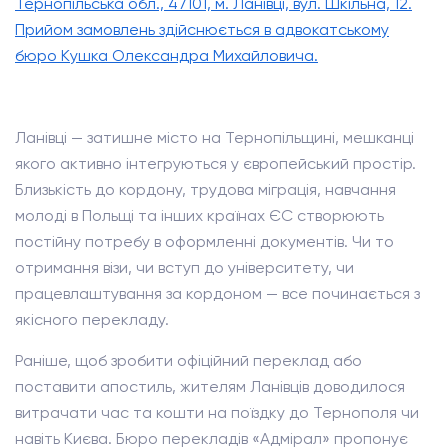
Тернопільська обл., 47101, м. Ланівці, вул. Шкільна, 12.
Прийом замовлень здійснюється в адвокатському
бюро Кушка Олександра Михайловича.
Ланівці — затишне місто на Тернопільщині, мешканці
якого активно інтегруються у європейський простір.
Близькість до кордону, трудова міграція, навчання
молоді в Польщі та інших країнах ЄС створюють
постійну потребу в оформленні документів. Чи то
отримання візи, чи вступ до університету, чи
працевлаштування за кордоном — все починається з
якісного перекладу.
Раніше, щоб зробити офіційний переклад або
поставити апостиль, жителям Ланівців доводилося
витрачати час та кошти на поїздку до Тернополя чи
навіть Києва. Бюро перекладів «Адмірал» пропонує