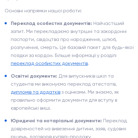
Основні напрямки нашої роботи:
Переклад особистих документів:
Найчастіший
запит. Ми перекладаємо внутрішні та закордонні
паспорти, свідоцтва про народження, шлюб,
розлучення, смерть. Це базовий пакет для будь-якої
поїздки за кордон. Більше інформації у розділі
переклад особистих документів
.
Освітні документи:
Для випускників шкіл та
студентів ми виконуємо переклад атестатів,
дипломів та додатків
з оцінками. Ми знаємо, як
правильно оформити документи для вступу в
європейські виші.
Юридичні та нотаріальні документи:
Переклад
довіреностей на вивезення дитини, заяв, судових
рішень, договорів купівлі-продажу.