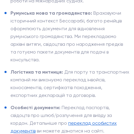
роботи на міжнародних суднах.
Румунська мова та громадянство:
Враховуючи
історичний контекст Бессарабії, багато ренійців
оформлюють документи для відновлення
румунського громадянства. Ми перекладаємо
архівні витяги, свідоцтва про народження предків
та готуємо пакети документів для подачі в
консульства.
Логістика та митниця:
Для порту та транспортних
компаній ми виконуємо переклад інвойсів,
коносаментів, сертифікатів походження,
експортних декларацій та договорів.
Особисті документи:
Переклад паспортів,
свідоцтв про шлюб/розлучення для виїзду за
кордон. Детальніше про
переклад особистих
документів
ви можете дізнатися на сайті.