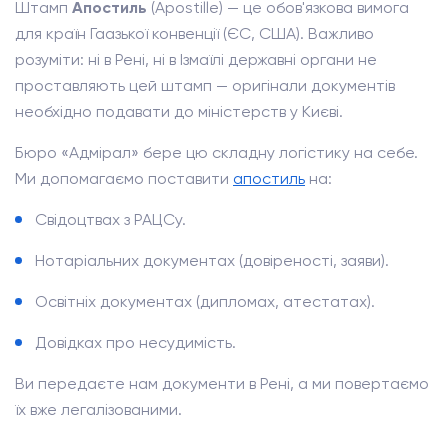
Штамп
Апостиль
(Apostille) — це обов'язкова вимога
для країн Гаазької конвенції (ЄС, США). Важливо
розуміти: ні в Рені, ні в Ізмаїлі державні органи не
проставляють цей штамп — оригінали документів
необхідно подавати до міністерств у Києві.
Бюро «Адмірал» бере цю складну логістику на себе.
Ми допомагаємо поставити
апостиль
на:
Свідоцтвах з РАЦСу.
Нотаріальних документах (довіреності, заяви).
Освітніх документах (дипломах, атестатах).
Довідках про несудимість.
Ви передаєте нам документи в Рені, а ми повертаємо
їх вже легалізованими.