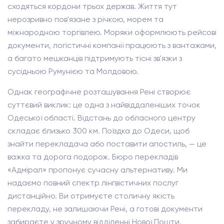
сходяться кордони трьох держав. Життя тут
нерозривно пов'язане з річкою, морем та
міжнародною торгівлею. Моряки оформлюють рейсові
документи, логістичні компанії працюють з вантажами,
а багато мешканців підтримують тісні зв'язки з
сусідньою Румунією та Молдовою.
Однак географічне розташування Рені створює
суттєвий виклик: це одна з найвіддаленіших точок
Одеської області. Відстань до обласного центру
складає близько 300 км. Поїздка до Одеси, щоб
знайти перекладача або поставити апостиль, — це
важка та дорога подорож. Бюро перекладів
«Адмірал» пропонує сучасну альтернативу. Ми
надаємо повний спектр лінгвістичних послуг
дистанційно. Ви отримуєте столичну якість
перекладу, не залишаючи Рені, а готові документи
забираєте у зручному відділенні Нової Пошти.