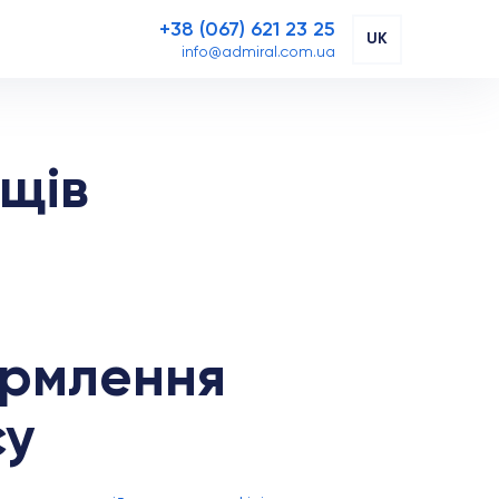
+38 (067) 621 23 25
UK
info@admiral.com.ua
щів
ормлення
су