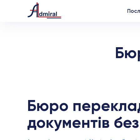
Посл
Бю
Бюро переклад
документів без