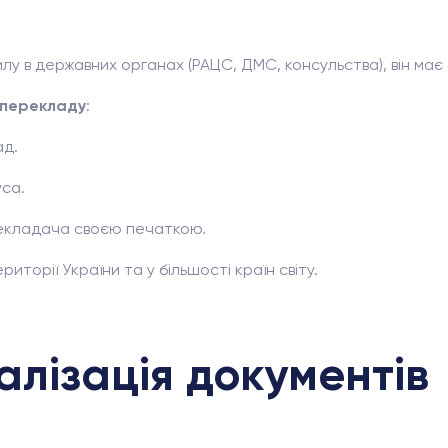
в державних органах (РАЦС, ДМС, консульства), він має 
 перекладу
:
ад.
уса.
рекладача своєю печаткою.
иторії України та у більшості країн світу.
алізація документів