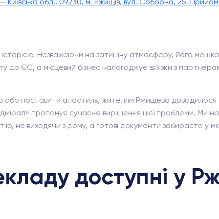
 Київська обл., 09230, м. Ржищів, вул. Соборна, 25. Прийо
ю історією. Незважаючи на затишну атмосферу, його мешка
ту до ЄС, а місцевий бізнес налагоджує зв'язки з партнерам
 або поставити апостиль, жителям Ржищева доводилося ї
Адмірал» пропонує сучасне вирішення цієї проблеми. Ми н
ю, не виходячи з дому, а готові документи забираєте у мі
екладу доступні у Р