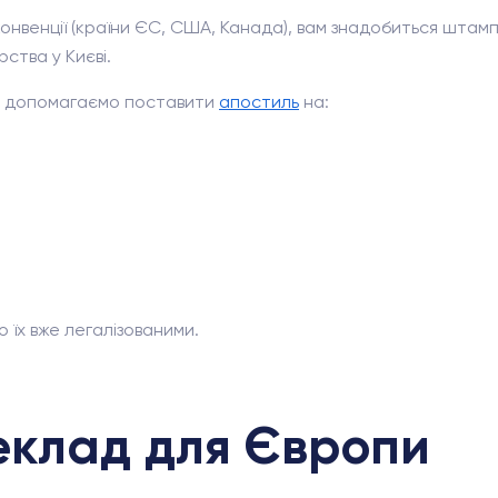
конвенції (країни ЄС, США, Канада), вам знадобиться штам
ства у Києві.
Ми допомагаємо поставити
апостиль
на:
їх вже легалізованими.
еклад для Європи