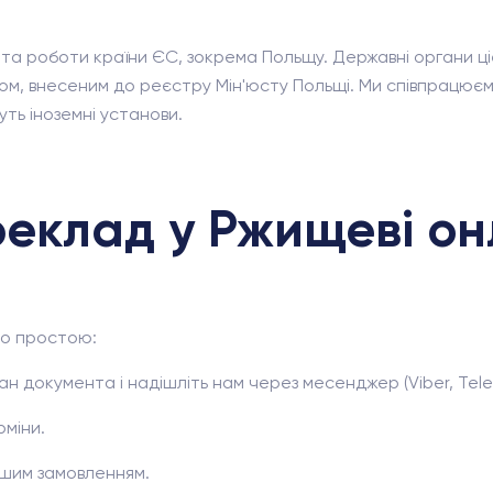
та роботи країни ЄС, зокрема Польщу. Державні органи ці
том, внесеним до реєстру Мін'юсту Польщі. Ми співпрацюєм
ть іноземні установи.
реклад у Ржищеві о
но простою:
ан документа і надішліть нам через месенджер (Viber, Tel
міни.
ашим замовленням.