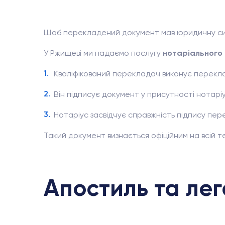
Щоб перекладений документ мав юридичну силу 
У Ржищеві ми надаємо послугу
нотаріального
Кваліфікований перекладач виконує перекл
Він підписує документ у присутності нотарі
Нотаріус засвідчує справжність підпису пе
Такий документ визнається офіційним на всій тер
Апостиль та лег