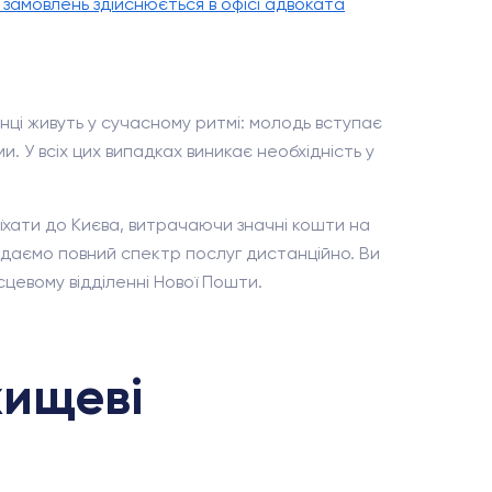
м замовлень здійснюється в офісі адвоката
нці живуть у сучасному ритмі: молодь вступає
и. У всіх цих випадках виникає необхідність у
хати до Києва, витрачаючи значні кошти на
адаємо повний спектр послуг дистанційно. Ви
сцевому відділенні Нової Пошти.
жищеві