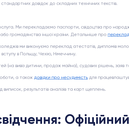
 стандартних довідок до складних технічних текстів.
слуга. Ми перекладаємо паспорти, свідоцтва про народже
я або громадянства іншої країни. Детальніше про
переклад
 коледжів ми виконуємо переклад атестатів, дипломів мол
вступу в Польщу, Чехію, Німеччину.
 (на вивіз дитини, продаж майна), судових рішень, заяв т
роботи, а також
довідки про несудимість
для працевлаштув
виписок, результатів аналізів та карт щеплень.
відчення: Офіційний