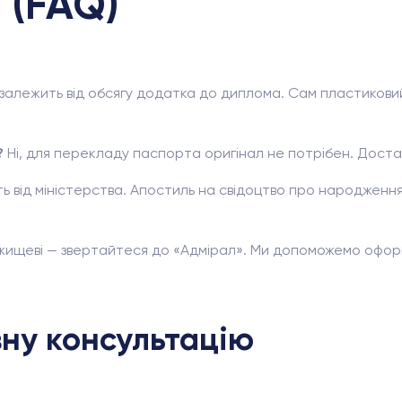
 (FAQ)
залежить від обсягу додатка до диплома. Сам пластиковий
?
Ні, для перекладу паспорта оригінал не потрібен. Достат
ь від міністерства. Апостиль на свідоцтво про народження
Ржищеві — звертайтеся до «Адмірал». Ми допоможемо офо
ну консультацію