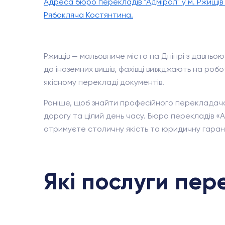
Адреса бюро перекладів "Адмірал" у м. Ржищів —
Рябокляча Костянтина.
Ржищів — мальовниче місто на Дніпрі з давньо
до іноземних вишів, фахівці виїжджають на робо
якісному перекладі документів.
Раніше, щоб знайти професійного перекладача
дорогу та цілий день часу. Бюро перекладів «
отримуєте столичну якість та юридичну гаранті
Які послуги пер