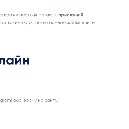
єї країни часто вимагають
присяжний
о з такими фахівцями і можемо забезпечити
нлайн
egram) або форму на сайті.