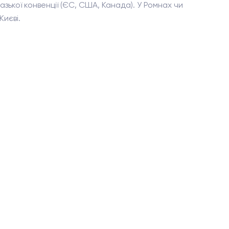
азької конвенції (ЄС, США, Канада). У Ромнах чи
иєві.