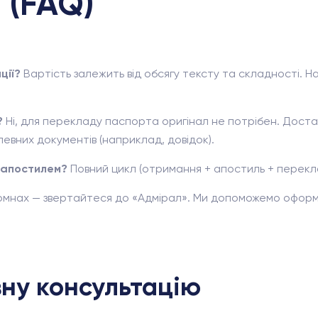
 (FAQ)
ції?
Вартість залежить від обсягу тексту та складності. Н
?
Ні, для перекладу паспорта оригінал не потрібен. Достат
евних документів (наприклад, довідок).
з апостилем?
Повний цикл (отримання + апостиль + переклад
Ромнах — звертайтеся до «Адмірал». Ми допоможемо оформ
ну консультацію