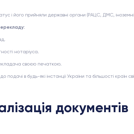
ус і його прийняли державні органи (РАЦС, ДМС, іноземні 
перекладу
:
ад.
тності нотаріуса.
рекладача своєю печаткою.
о подачі в будь-які інстанції України та більшості країн сві
алізація документів