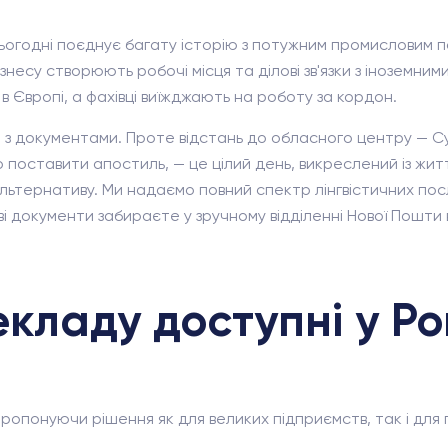
 сьогодні поєднує багату історію з потужним промисловим 
несу створюють робочі місця та ділові зв'язки з іноземн
 Європі, а фахівці виїжджають на роботу за кордон.
 з документами. Проте відстань до обласного центру — Су
оставити апостиль, — це цілий день, викреслений із життя
ьтернативу. Ми надаємо повний спектр лінгвістичних посл
ві документи забираєте у зручному відділенні Нової Пошти 
екладу доступні у Р
ропонуючи рішення як для великих підприємств, так і для 