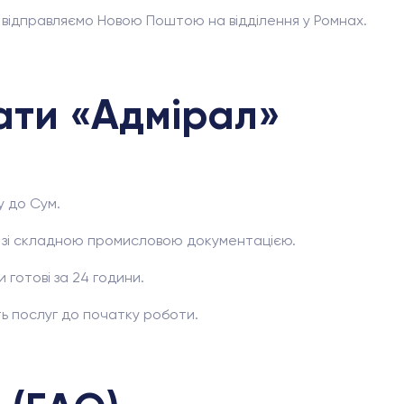
 відправляємо Новою Поштою на відділення у Ромнах.
ати «Адмірал»
у до Сум.
 зі складною промисловою документацією.
 готові за 24 години.
ь послуг до початку роботи.