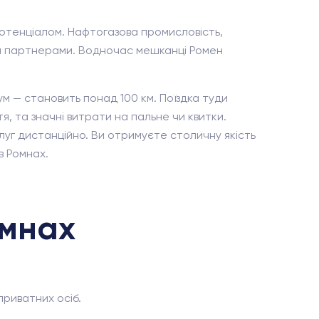
потенціалом. Нафтогазова промисловість,
ими партнерами. Водночас мешканці Ромен
м — становить понад 100 км. Поїздка туди
, та значні витрати на пальне чи квитки.
уг дистанційно. Ви отримуєте столичну якість
в Ромнах.
омнах
приватних осіб.