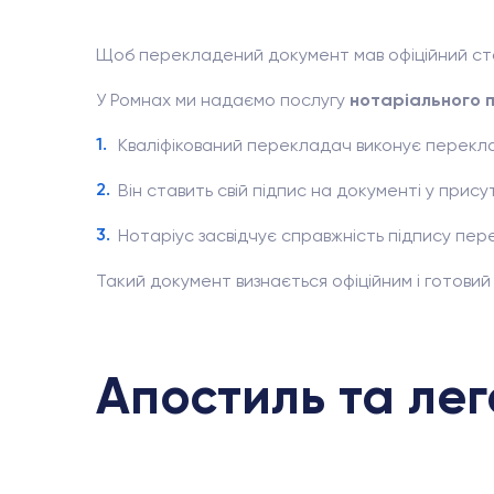
Щоб перекладений документ мав офіційний стат
У Ромнах ми надаємо послугу
нотаріального 
Кваліфікований перекладач виконує перекл
Він ставить свій підпис на документі у прису
Нотаріус засвідчує справжність підпису пе
Такий документ визнається офіційним і готовий д
Апостиль та лег