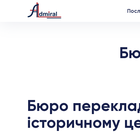
Посл
Бю
Бюро переклад
історичному ц