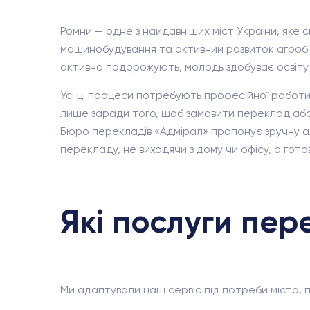
Ромни — одне з найдавніших міст України, яке
машинобудування та активний розвиток агробіз
активно подорожують, молодь здобуває освіту в
Усі ці процеси потребують професійної роботи
лише заради того, щоб замовити переклад або п
Бюро перекладів «Адмірал» пропонує зручну ал
перекладу, не виходячи з дому чи офісу, а гото
Які послуги пер
Ми адаптували наш сервіс під потреби міста, п