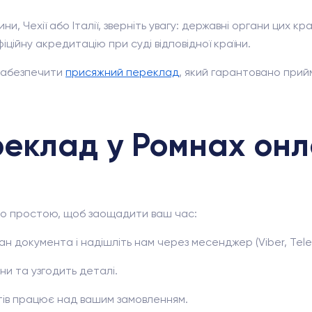
и, Чехії або Італії, зверніть увагу: державні органи цих к
ційну акредитацію при суді відповідної країни.
 забезпечити
присяжний переклад
, який гарантовано прий
реклад у Ромнах он
о простою, щоб заощадити ваш час:
ан документа і надішліть нам через месенджер (Viber, Tel
и та узгодить деталі.
ів працює над вашим замовленням.