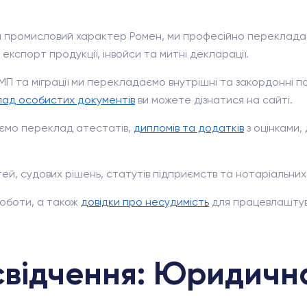
промисловий характер Ромен, ми професійно перекладаєм
експорт продукції, інвойси та митні декларації.
МП та міграції ми перекладаємо внутрішні та закордонні 
ад особистих документів
ви можете дізнатися на сайті.
уємо переклад атестатів,
дипломів та додатків
з оцінками
й, судових рішень, статутів підприємств та нотаріальних 
роботи, а також
довідки про несудимість
для працевлаштув
свідчення: Юридичн