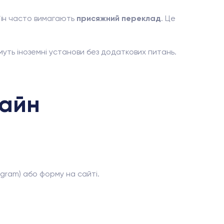
раїн часто вимагають
присяжний переклад
. Це
муть іноземні установи без додаткових питань.
лайн
egram) або форму на сайті.