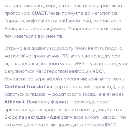
Канада відкрила двері для сотень тисяч українців за
програмою
CUAET
. Чи ви прямуєте до мегаполіса
Торонто, нафтової столиці Едмонтона, океанського
Ванкувера чи французького Монреаля — легалізація
починається з документів.
Отримання дозволу на роботу (Work Permit), подача
на постійне проживання (PR), вступ до коледжу або
підтвердження диплома через WES — усі ці процедури
регулюються Міністерством імміграції (
IRCC
).
Канадські офіцери вкрай прискіпливі: вони вимагають
Certified Translation
(сертифікований переклад), а у
багатьох випадках — додаткового засвідчення через
Affidavit
. Помилка у форматі перекладу може
призвести до повернення всього пакету документів.
Бюро перекладів «Адмірал»
знає вимоги Канади. Ми
готуємо документи, які проходять перевірку IRCC.