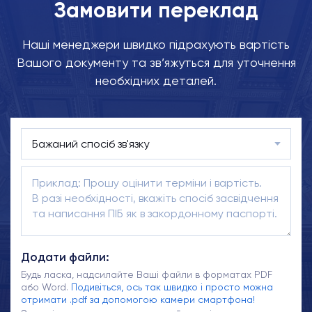
Замовити переклад
Наші менеджери швидко підрахують вартість
Вашого документу та зв’яжуться для уточнення
необхідних деталей.
Додати файли:
Будь ласка, надсилайте Ваші файли в форматах PDF
або Word.
Подивіться, ось так швидко і просто можна
отримати .pdf за допомогою камери смартфона!