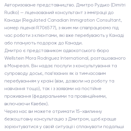
Авторизоване представництво. Дмитро Рудько (Dimitri
Rudko) — ліцензований консультант з імміграції до
Канади (Regulated Canadian Immigration Consultant,
номер ліцензії R706577), з яким ми співпрацюємо під
час роботи з клієнтами, які вже перебувають у Канаді
або планують подорож до Канади.
Дмитро є представником адвокатського бюро
Wellstein Mora Rodriguez International, розташованого
в Монреалі. Він надає послуги з консультування та
супроводу досьє, пов’язаних як із тимчасовим
перебуванням у країні (візи, дозволи на роботу та
навчання тощо), так і з заявами на постійне
проживання (федеральними та провінційними,
включаючи Квебек).
Через нас ви можете отримати 15-хвилинну
безкоштовну консультацію з Дмитром, щоб краще
зорієнтуватися у своїй ситуації і спланувати подальші