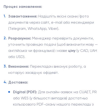
Процес замовлення:
Завантаження:
Надішліть якісні скани/фото
документів через сайт, e-mail або месенджери
(Telegram, WhatsApp, Viber).
Розрахунок:
Менеджер перевірить документи,
уточнить провінцію подачі (щоб визначити мову —
англійська чи французька) і назве
ціну
(у CAD, UAH
або USD).
Виконання:
Перекладач виконує роботу, а
нотаріус засвідчує афідевіт.
Доставка:
Digital (PDF):
Для онлайн-заявок на CUAET, PR
або WES (у більшості випадків) достатньо
кольорового PDF-скану нашого перекладу з