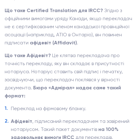
Що таке Certified Translation для IRCC?
Згідно з
офіційними вимогами уряду Канади, якщо перекладач
не є сертифікованим членом канадської провінційної
асоціації (наприклад, ATIO в Онтаріо), він повинен
підписати
афідевіт (Affidavit)
.
Що таке Афідевіт?
Це клятва перекладача про
точність перекладу, яку він складає в присутності
нотаріуса. Нотаріус ставить свій підпис і печатку,
засвідчуючи, що перекладач поклявся у вірності
документа.
Бюро «Адмірал» надає саме такий
формат:
Переклад на фірмовому бланку.
Афідевіт
, підписаний перекладачем та завірений
нотаріусом. Такий пакет документів
на 100%
задовольняє вимоги IRCC
для перекладів,