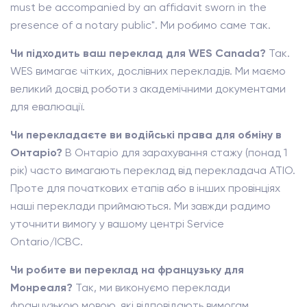
must be accompanied by an affidavit sworn in the
presence of a notary public". Ми робимо саме так.
Чи підходить ваш переклад для WES Canada?
Так.
WES вимагає чітких, дослівних перекладів. Ми маємо
великий досвід роботи з академічними документами
для евалюації.
Чи перекладаєте ви водійські права для обміну в
Онтаріо?
В Онтаріо для зарахування стажу (понад 1
рік) часто вимагають переклад від перекладача ATIO.
Проте для початкових етапів або в інших провінціях
наші переклади приймаються. Ми завжди радимо
уточнити вимогу у вашому центрі Service
Ontario/ICBC.
Чи робите ви переклад на французьку для
Монреаля?
Так, ми виконуємо переклади
французькою мовою, які відповідають вимогам